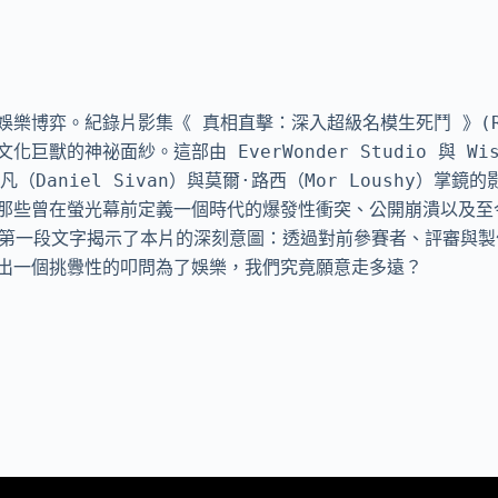
。紀錄片影集《 真相直擊：深入超級名模生死鬥 》(Reality C
文化巨獸的神祕面紗。這部由 EverWonder Studio 與 Wi
Daniel Sivan）與莫爾·路西（Mor Loushy）掌
那些曾在螢光幕前定義一個時代的爆發性衝突、公開崩潰以及至
式上線。第一段文字揭示了本片的深刻意圖：透過對前參賽者、評審
出一個挑釁性的叩問為了娛樂，我們究竟願意走多遠？