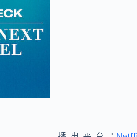
播出平台：
Netfl