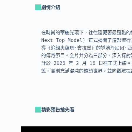
劇情介紹
在時尚的華麗光環下，往往隱藏著最殘酷的娛樂博弈
Next Top Model) 正式揭開了這部流行
導《追緝奧薩瑪·賓拉登》的導演丹尼爾·西凡（
的傳奇節目。全片共分為三部分，深入探討
計於 2026 年 2 月 16 日在正
籃、實則充滿混沌的鏡頭世界，並向觀眾提
精彩預告搶先看