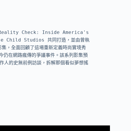
heck: Inside America's 
se Child Studios 共同打造，並由曾執
鏡的影集，全面回顧了這場重新定義時尚實境秀
今仍在網路瘋傳的爭議事件。該系列影集預
與製作人的史無前例訪談，拆解那個看似夢想搖