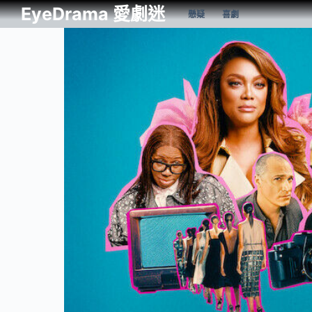
EyeDrama 愛劇迷
懸疑
喜劇