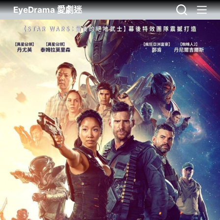
EyeDrama 愛劇迷