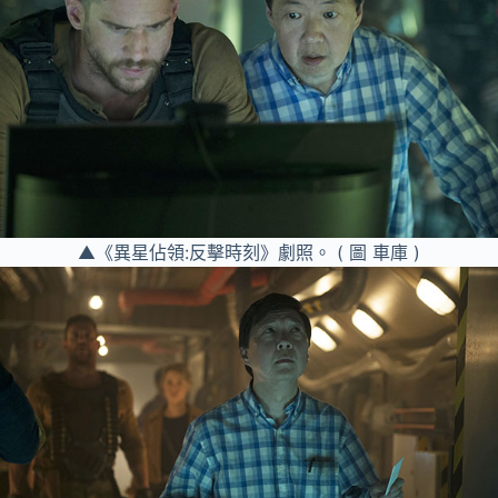
▲《異星佔領:反擊時刻》劇照。 ( 圖 車庫 )