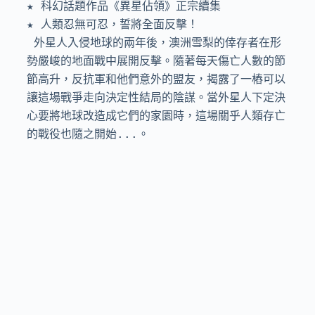
★ 科幻話題作品《異星佔領》正宗續集

★ 人類忍無可忍，誓將全面反擊！ 

 外星人入侵地球的兩年後，澳洲雪梨的倖存者在形
勢嚴峻的地面戰中展開反擊。隨著每天傷亡人數的節
節高升，反抗軍和他們意外的盟友，揭露了一樁可以
讓這場戰爭走向決定性結局的陰謀。當外星人下定決
心要將地球改造成它們的家園時，這場關乎人類存亡
的戰役也隨之開始...。