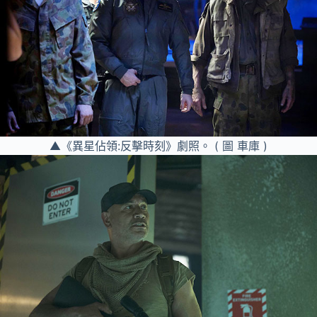
▲《異星佔領:反擊時刻》劇照。 ( 圖 車庫 )