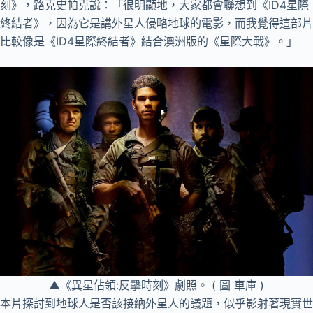
刻》，路克史帕克說：「很明顯地，大家都會聯想到《ID4星際
終結者》，因為它是講外星人侵略地球的電影，而我覺得這部片
比較像是《ID4星際終結者》結合澳洲版的《星際大戰》。」
▲《異星佔領:反擊時刻》劇照。 ( 圖 車庫 )
本片探討到地球人是否該接納外星人的議題，似乎影射著現實世