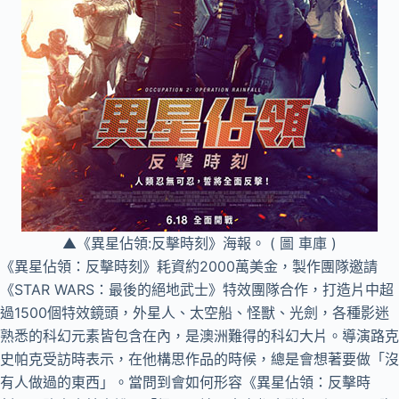
▲《異星佔領:反擊時刻》海報。 ( 圖 車庫 )
《異星佔領：反擊時刻》耗資約2000萬美金，製作團隊邀請
《STAR WARS：最後的絕地武士》特效團隊合作，打造片中超
過1500個特效鏡頭，外星人、太空船、怪獸、光劍，各種影迷
熟悉的科幻元素皆包含在內，是澳洲難得的科幻大片。導演路克
史帕克受訪時表示，在他構思作品的時候，總是會想著要做「沒
有人做過的東西」。當問到會如何形容《異星佔領：反擊時