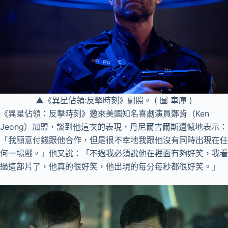
▲《異星佔領:反擊時刻》劇照。 ( 圖 車庫 )
《異星佔領：反擊時刻》邀來美國知名喜劇演員鄭肯（Ken
Jeong）加盟，談到他這次的表現，丹尼爾吉爾斯遺憾地表示：
「我願意付錢跟他合作，但是很不幸地我跟他沒有同時出現在任
何一場戲。」他又說：「不過我必須說他在裡面有夠好笑，我看
過這部片了，他真的很好笑，他出現的每分每秒都很好笑。」