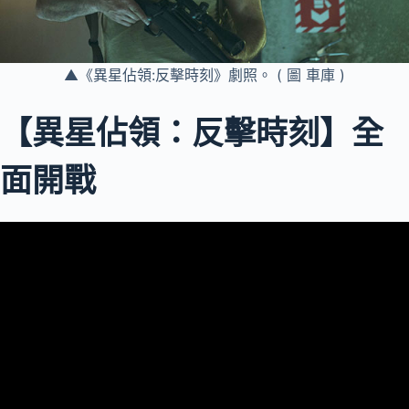
▲《異星佔領:反擊時刻》劇照。 ( 圖 車庫 )
【異星佔領：反擊時刻】全
面開戰