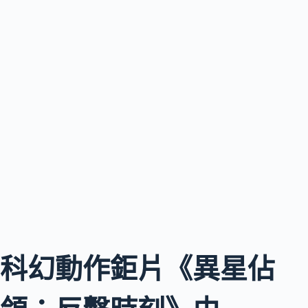
科幻動作鉅片《異星佔