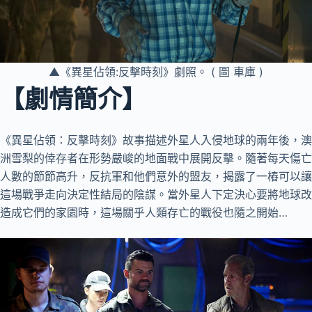
▲《異星佔領:反擊時刻》劇照。 ( 圖 車庫 )
【劇情簡介】
《異星佔領：反擊時刻》故事描述外星人入侵地球的兩年後，澳
洲雪梨的倖存者在形勢嚴峻的地面戰中展開反擊。隨著每天傷亡
人數的節節高升，反抗軍和他們意外的盟友，揭露了一樁可以讓
這場戰爭走向決定性結局的陰謀。當外星人下定決心要將地球改
造成它們的家園時，這場關乎人類存亡的戰役也隨之開始…