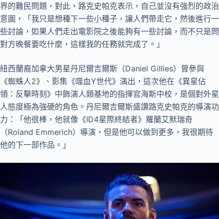
界的難民問題，對此，路克史帕克表示，自己並沒有強烈的政治
意圖，「我只是想種下一些小種子，讓人們帶走它，然後進行一
些討論，如果人們走出電影院之後能夠有一些討論，而不只是問
對方晚餐要吃什麼，這樣我的任務就完成了。」
紐西蘭裔加拿大男星丹尼爾吉爾斯（Daniel Gillies）曾參與
《蜘蛛人2》、影集《噬血Y世代》演出，這次他在《異星佔
領：反擊時刻》中飾演人類基地的指揮官海斯中校，是個對外星
人態度極為強硬的角色。丹尼爾吉爾斯盛讚路克史帕克的導演功
力：「他很棒，他就像《ID4星際終結者》羅蘭艾默瑞奇
（Roland Emmerich）導演，但是他可以做到更多，我很期待
他的下一部作品。」