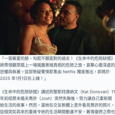
「一張舊愛的臉，勾起不願面對的過去！《生命中的危險缺憾》
將帶領觀眾踏上一場揭露黑暗真相的危險之旅，直擊心靈深處的
恐懼與執著。這部懸疑驚悚影集由 Netflix 獨家推出，即將於
2025 年1月1日在上線！」
《生命中的危險缺憾》講述刑警凱特唐納文（Kat Donovan）11
年前經歷未婚夫喬許（Josh）突然失聯後，努力讓自己重新開
始生活的故事。然而，當她在交友軟體上意外看見喬許的照片，
這個突如其來的重逢令她的生活瞬間動盪不安，舊情復燃之際也