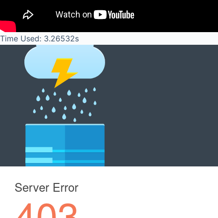
Time Used: 3.26532s