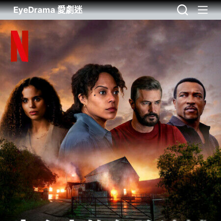
EyeDrama 愛劇迷