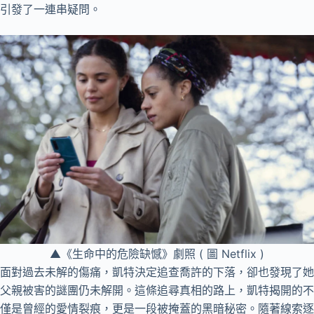
引發了一連串疑問。
▲《生命中的危險缺憾》劇照 ( 圖 Netflix )
面對過去未解的傷痛，凱特決定追查喬許的下落，卻也發現了她
父親被害的謎團仍未解開。這條追尋真相的路上，凱特揭開的不
僅是曾經的愛情裂痕，更是一段被掩蓋的黑暗秘密。隨著線索逐