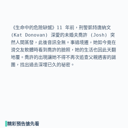
《生命中的危險缺憾》11 年前，刑警凱特唐納文 
(Kat Donovan) 深愛的未婚夫喬許 (Josh) 突
然人間蒸發，此後音訊全無。事過境遷，她如今竟在
滑交友軟體時看到喬許的臉照，她的生活也因此天翻
地覆。喬許的出現讓她不得不再次追查父親遇害的謎
團，找出過去深埋已久的祕密。
精彩預告搶先看