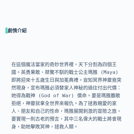
劇情介紹
在這個魔法當家的奇妙世界裡，天下分割為四個王
國。英勇果敢、桀驁不馴的戰士公主瑪雅 (Maya) 
即將迎來十五歲生日與加冕典禮。豈知冥界神靈竟突
然現身，宣布瑪雅必須替家人神秘的過往付出代價：
她得為戰神 (God of War) 償命。要是瑪雅膽敢
拒絕，神靈就拿全世界來報仇。為了拯救親愛的家
人、朋友和自己的性命，瑪雅展開刺激的冒險之旅，
要實現一則古老的預言，其中三名偉大的戰士將會現
身，助她擊敗冥神，拯救人類。
