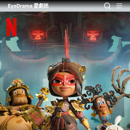
EyeDrama 愛劇迷