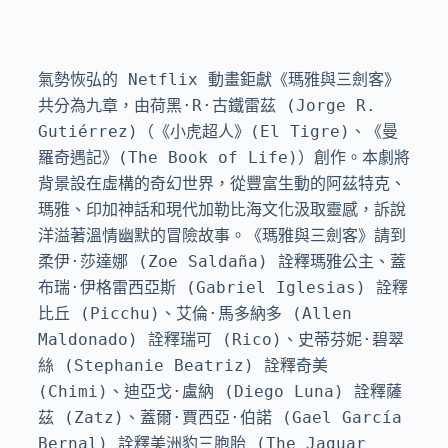
氣勢恢弘的 Netflix 動畫鉅獻《瑪雅與三劍客》
共分為九章，由荷黑·R·古鐵雷茲 (Jorge R. 
Gutiérrez)（《小虎超人》(El Tigre)、《曼
羅奇遇記》(The Book of Life)）創作。本劇將
背景設在虛構的奇幻世界，從豐富生動的阿茲特克、
瑪雅、印加神話和現代加勒比海文化汲取靈感，訴說
洋溢著溫情幽默的冒險故事。《瑪雅與三劍客》請到
柔伊·莎達娜 (Zoe Saldaña) 詮釋瑪雅公主、蓋
布瑞·伊格雷西亞斯 (Gabriel Iglesias) 詮釋
比丘 (Picchu)、艾倫·馬多納多 (Allen 
Maldonado) 詮釋瑞可 (Rico)、史蒂芬妮·碧翠
絲 (Stephanie Beatriz) 詮釋奇美 
(Chimi)、迪亞戈·盧納 (Diego Luna) 詮釋薩
茲 (Zatz)、蓋爾·賈西亞·伯諾 (Gael García 
Bernal) 詮釋美洲豹三胞胎 (The Jaguar 