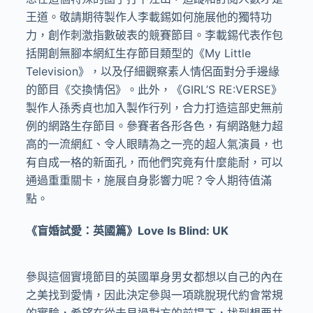
王道。敬請期待製作人李載錫如何施展他的獨特功
力，創作刺激指數破表的競賽節目。李載錫代表作包
括開創無腳本網紅生存節目類型的《My Little
Television》，以及仔細觀察素人情侶面對分手邊緣
的節目《交換情侶》。此外，《GIRL’S RE:VERSE》
製作人孫秀貞也加入製作行列，合力打造這部史無前
例的網路生存節目。參賽者各形各色，有網路魅力超
高的一流網紅、令人眼睛為之一亮的超人氣演員，也
有自成一格的新面孔，而他們究竟有什麼能耐，可以
通過重重關卡，施展自身影響力呢？令人期待值滿
點。
《盲婚試愛：英國篇》Love Is Blind: UK
參與這個實境節目的英國單身男女都想以自己的內在
之美找到愛情，因此決定參與一項跳脫現代約會常規
的實驗，希望在從未見過對方的前提下，找到想要共