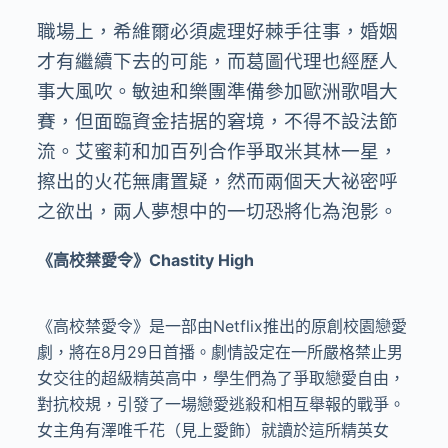
職場上，希維爾必須處理好棘手往事，婚姻
才有繼續下去的可能，而葛圖代理也經歷人
事大風吹。敏迪和樂團準備參加歐洲歌唱大
賽，但面臨資金拮据的窘境，不得不設法節
流。艾蜜莉和加百列合作爭取米其林一星，
擦出的火花無庸置疑，然而兩個天大祕密呼
之欲出，兩人夢想中的一切恐將化為泡影。
《高校禁愛令》Chastity High
《高校禁愛令》是一部由Netflix推出的原創校園戀愛
劇，將在8月29日首播。劇情設定在一所嚴格禁止男
女交往的超級精英高中，學生們為了爭取戀愛自由，
對抗校規，引發了一場戀愛逃殺和相互舉報的戰爭。
女主角有澤唯千花（見上愛飾）就讀於這所精英女