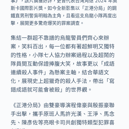
事》，該片廣獲好評，更曾代表台灣角逐 2024 年奧
斯卡國際影片獎。如今全新影集以「正港分局」的鋼
鐵直男刑警吳明翰為主角，且看這支烏龍小隊再度出
擊，展開更多驚奇爆笑的罪案調查。
集結一群超不靠譜的烏龍警員們齊心來辦
案，笑料百出，每一位都有著超鮮明又獨特
的性格，小隊七人協力辦案過程以及超鬧的
隊員間互動保證捧腹大笑，故事更以「成語
連續殺人事件」為懸案主軸，結合華語文
化，展現史上超獵奇的殺人手法，帶出「寫
錯成語就可能會被殺」的世界觀。
《正港分局》由雙豪導演程偉豪與殷振豪聯
手出擊，攜手原班人馬許光漢、王淨、馬念
先、陳彥佐等亮眼卡司共創獨特類型犯罪喜