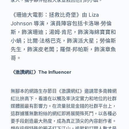
《珊迪大電影：拯救比奇堡》由 Liza
Johnson 導演，演員陣容包括卡洛琳·勞倫
斯，飾演珊迪；湯姆·肯尼，飾演海綿寶寶和
小蝸；比爾·法格巴克，飾演派大星；勞倫斯
先生，飾演皮老闆；羅傑·邦帕斯，飾演章魚
哥。
《激讚網紅》The Influencer
無腳本的網路生存節目《激讚網紅》邀請眾多南韓網
紅比拚高下，看誰在以觸及率決定實力和地位的社群
媒體圈最有影響力。在流量就是金錢的社群平台上，
這群擄獲無數粉絲的網紅即將展開殊死鬥，以各種必
要手段創造最大熱度，成為真正頂尖的內容創作者。
想在這個特殊的圈子打下江山，追蹤和訂閱人數才是