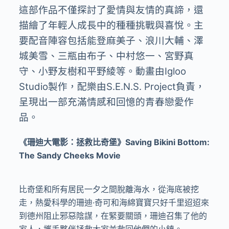
這部作品不僅探討了愛情與友情的真諦，還
描繪了年輕人成長中的種種挑戰與喜悅。主
要配音陣容包括能登麻美子、浪川大輔、澤
城美雪、三瓶由布子、中村悠一、宮野真
守、小野友樹和平野綾等。動畫由Igloo
Studio製作，配樂由S.E.N.S. Project負責，
呈現出一部充滿情感和回憶的青春戀愛作
品。
《珊迪大電影：拯救比奇堡》Saving Bikini Bottom:
The Sandy Cheeks Movie
比奇堡和所有居民一夕之間脫離海水，從海底被挖
走，熱愛科學的珊迪·奇可和海綿寶寶只好千里迢迢來
到德州阻止邪惡陰謀，在緊要關頭，珊迪召集了他的
家人，攜手夥伴拯救大家並救回他們的小鎮。