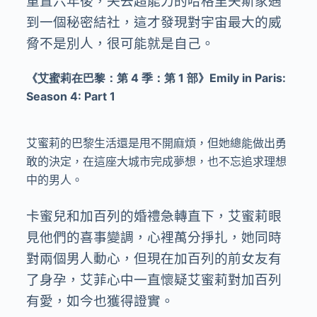
重置六年後，失去超能力的哈格里夫斯家遇
到一個秘密結社，這才發現對宇宙最大的威
脅不是別人，很可能就是自己。
《艾蜜莉在巴黎：第 4 季：第 1 部》Emily in Paris:
Season 4: Part 1
艾蜜莉的巴黎生活還是甩不開麻煩，但她總能做出勇
敢的決定，在這座大城市完成夢想，也不忘追求理想
中的男人。
卡蜜兒和加百列的婚禮急轉直下，艾蜜莉眼
見他們的喜事變調，心裡萬分掙扎，她同時
對兩個男人動心，但現在加百列的前女友有
了身孕，艾菲心中一直懷疑艾蜜莉對加百列
有愛，如今也獲得證實。