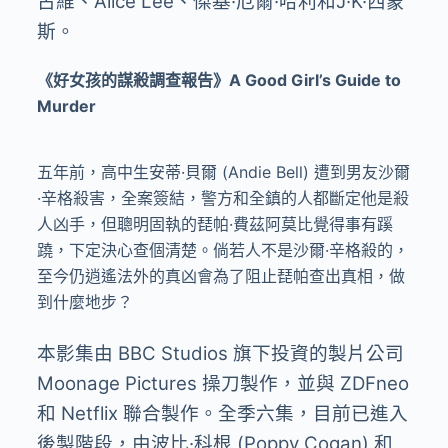
古維、
Alice Lee
、傑基
·
厄爾
·
哈利和
J·K·
西蒙
斯。
《好女孩的謀殺調查報告》A Good Girl’s Guide to
Murder
五年前，高中生安蒂·貝爾 (Andie Bell) 遭到男友沙爾
·辛格殺害，全案簽結，警方和全鎮的人都斷定他是殺
人凶手，但聰明固執的琵帕·費茲阿莫比覺得事有蹊
蹺，下定決心查個清楚。倘若人不是沙爾·辛格殺的，
至今仍逍遙法外的真凶會為了阻止琵帕查出真相，做
到什麼地步？
本影集由 BBC Studios 旗下投資的製片公司
Moonage Pictures 操刀製作，並與 ZDFneo
和 Netflix 聯合製作。全季六集，目前已進入
後製階段，由波比·科根 (Poppy Cogan) 和