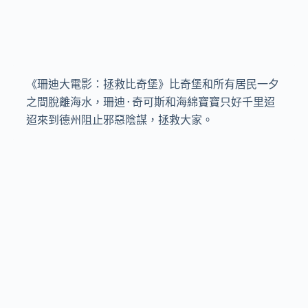
《珊迪大電影：拯救比奇堡》比奇堡和所有居民一夕
之間脫離海水，珊迪·奇可斯和海綿寶寶只好千里迢
迢來到德州阻止邪惡陰謀，拯救大家。