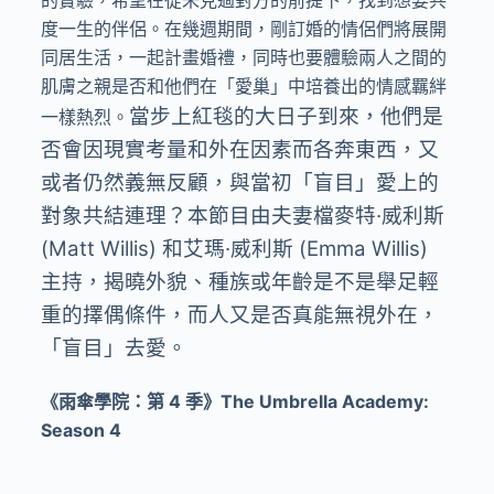
度一生的伴侶。在幾週期間，剛訂婚的情侶們將展開
同居生活，一起計畫婚禮，同時也要體驗兩人之間的
肌膚之親是否和他們在「愛巢」中培養出的情感羈絆
當步上紅毯的大日子到來，他們是
一樣熱烈。
否會因現實考量和外在因素而各奔東西，又
或者仍然義無反顧，與當初「盲目」愛上的
對象共結連理？本節目由夫妻檔麥特·威利斯
(Matt Willis) 和艾瑪·威利斯 (Emma Willis)
主持，揭曉外貌、種族或年齡是不是舉足輕
重的擇偶條件，而人又是否真能無視外在，
「盲目」去愛。
《雨傘學院：第 4 季》The Umbrella Academy:
Season 4