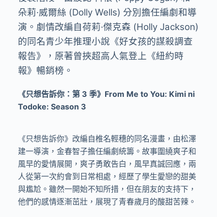
朵莉·威爾絲 (Dolly Wells) 分別擔任編劇和導
演。劇情改編自荷莉·傑克森 (Holly Jackson)
的同名青少年推理小說《好女孩的謀殺調查
報告》，原著曾挾超高人氣登上《紐約時
報》暢銷榜。
《只想告訴你：第 3 季》From Me to You: Kimi ni
Todoke: Season 3
《只想告訴你》改編自椎名輕穗的同名漫畫，由松澤
建一導演，金春智子擔任編劇統籌。故事圍繞爽子和
風早的愛情展開，爽子勇敢告白，風早真誠回應，兩
人從第一次約會到日常相處，經歷了學生愛戀的甜美
與尷尬。雖然一開始不知所措，但在朋友的支持下，
他們的感情逐漸茁壯，展現了青春歲月的酸甜苦辣。