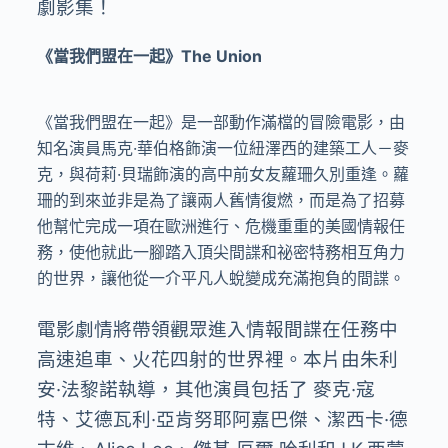
劇影集！
《當我們盟在一起》The Union
《當我們盟在一起》是一部動作滿檔的冒險電影，由
知名演員馬克
·
華伯格飾演一位紐澤西的建築工人－麥
克，與荷莉
·
貝瑞飾演的高中前女友蘿珊久別重逢。蘿
珊的到來並非是為了讓兩人舊情復燃，而是為了招募
他幫忙完成一項在歐洲進行、危機重重的美國情報任
務，使他就此一腳踏入頂尖間諜和祕密特務相互角力
的世界，讓他從一介平凡人蛻變成充滿抱負的間諜。
電影劇情將帶領觀眾進入情報間諜在任務中
高速追車、火花四射的世界裡。本片由朱利
安
·
法黎諾執導，其他演員包括了 麥克
·
寇
特、艾德瓦利
·
亞肯努耶阿嘉巴傑、潔西卡
·
德