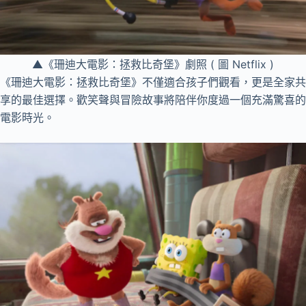
▲《珊迪大電影：拯救比奇堡》劇照 ( 圖 Netflix )
《珊迪大電影：拯救比奇堡》不僅適合孩子們觀看，更是全家共
享的最佳選擇。歡笑聲與冒險故事將陪伴你度過一個充滿驚喜的
電影時光。