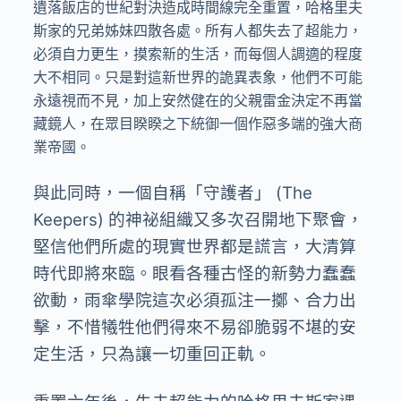
遺落飯店的世紀對決造成時間線完全重置，哈格里夫
斯家的兄弟姊妹四散各處。所有人都失去了超能力，
必須自力更生，摸索新的生活，而每個人調適的程度
大不相同。只是對這新世界的詭異表象，他們不可能
永遠視而不見，加上安然健在的父親雷金決定不再當
藏鏡人，在眾目睽睽之下統御一個作惡多端的強大商
業帝國。
與此同時，一個自稱「守護者」 (The
Keepers) 的神祕組織又多次召開地下聚會，
堅信他們所處的現實世界都是謊言，大清算
時代即將來臨。眼看各種古怪的新勢力蠢蠢
欲動，雨傘學院這次必須孤注一擲、合力出
擊，不惜犧牲他們得來不易卻脆弱不堪的安
定生活，只為讓一切重回正軌。