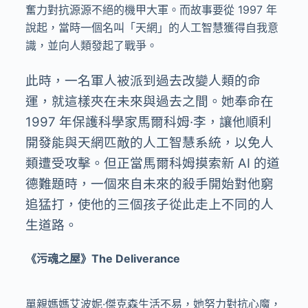
奮力對抗源源不絕的機甲大軍。而故事要從 1997 年
說起，當時一個名叫「天網」的人工智慧獲得自我意
識，並向人類發起了戰爭。
此時，一名軍人被派到過去改變人類的命
運，就這樣夾在未來與過去之間。她奉命在
1997 年保護科學家馬爾科姆·李，讓他順利
開發能與天網匹敵的人工智慧系統，以免人
類遭受攻擊。但正當馬爾科姆摸索新 AI 的道
德難題時，一個來自未來的殺手開始對他窮
追猛打，使他的三個孩子從此走上不同的人
生道路。
《污魂之屋》The Deliverance
單親媽媽艾波妮·傑克森生活不易，她努力對抗心魔，