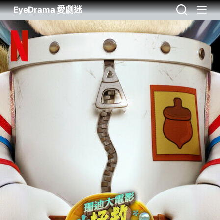
EyeDrama 愛劇迷