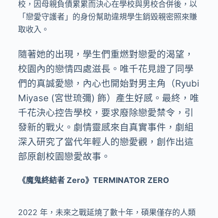
校，因母親負債累累而決心在學校與男校合併後，以
「戀愛守護者」的身份幫助違規學生銷毀親密照來賺
取收入。
隨著她的出現，學生們重燃對戀愛的渴望，
校園內的戀情四處滋長。唯千花見證了同學
們的真誠愛戀，內心也開始對男主角（Ryubi
Miyase (宮世琉彌) 飾）產生好感。最終，唯
千花決心控告學校，要求廢除戀愛禁令，引
發新的戰火。劇情靈感來自真實事件，劇組
深入研究了當代年輕人的戀愛觀，創作出這
部原創校園戀愛故事。
《魔鬼終結者 Zero》TERMINATOR ZERO
2022 年，未來之戰延燒了數十年，碩果僅存的人類