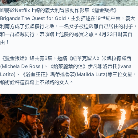
即將於Netflix上線的義大利冒險動作影集《獵金叛途》
Brigands:The Quest for Gold，主要描述在19世紀中葉，義大
利南方成了強盜橫行之地，一名女子被迫逃離自己居住的村子，
和一群盜賊同行，帶頭踏上危險的尋寶之旅。4月23日財富自
由！
《獵金叛途》總共有6集，邀請《紐華克聖人》米凱拉德羅西
(Michela De Rossi)、《給茱麗葉的信》伊凡娜洛蒂托(Ivana
Lotito)、《浴血狂花》瑪蒂達魯茨(Matilda Lutz)等三位女星，
領銜詮釋這群踏上不歸路的女人。