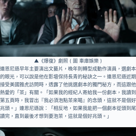
▲《爆復》劇照 ( 圖 車庫娛樂 )
連恩尼遜早年主要演出文藝片，晚年則轉型成動作演員，選劇本
的眼光，可以說是他在影壇保持長青的秘訣之一。連恩尼遜近期
接受美國雅虎訪問時，透露了他挑選劇本的獨門秘方，而這跟他
熱愛的「茶」有關。「如果我的經紀人寄給我一份劇本，我讀到
第五頁時，我冒出『我必須泡點茶來喝』的念頭，這就不是個好
兆頭。」連恩尼遜說：「相反地，如果我能把一個劇本從頭到尾
讀完，直到最後才想到要泡茶，這就是個好兆頭。」