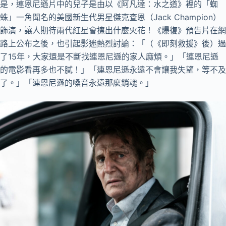
是，連恩尼遜片中的兒子是由以《阿凡達：水之道》裡的「蜘
蛛」一角聞名的美國新生代男星傑克查恩（Jack Champion）
飾演，讓人期待兩代紅星會擦出什麼火花！《爆復》預告片在網
路上公布之後，也引起影迷熱烈討論：「（《即刻救援》後）過
了15年，大家還是不斷找連恩尼遜的家人麻煩。」「連恩尼遜
的電影看再多也不膩！」「連恩尼遜永遠不會讓我失望，等不及
了。」「連恩尼遜的嗓音永遠那麼銷魂。」