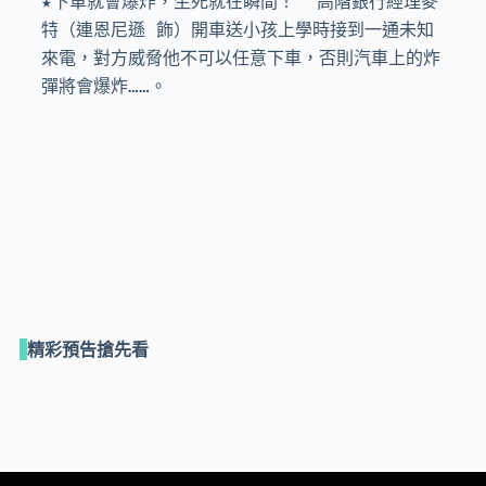
★下車就會爆炸，生死就在瞬間！  高階銀行經理麥
特（連恩尼遜 飾）開車送小孩上學時接到一通未知
來電，對方威脅他不可以任意下車，否則汽車上的炸
彈將會爆炸……。
精彩預告搶先看