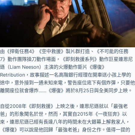
由《捍衛任務4》《空中救援》製片群打造、《不可能的任務
7》動作團隊操刀動作場面，《即刻救援系列》動作巨星連恩尼
遜（Liam Neeson）主演的火爆動作鉅片《爆復》
Retribution，故事描述一名高階銀行經理在開車送小孩上學的
途中，意外接到一通未知來電，警告座位底下有個炸彈，只要他
離開座位就會爆炸……《爆復》將於8月25日與全美同步上映。
自從2008年《即刻救援》上映之後，連恩尼遜就以「最強老
爸」的形象聞名於世，然而，其實自2015年《一夜狂奔》以
來，連恩尼遜已經有長達八年的時間未在大銀幕上解救家人，
《爆復》可以說是他回歸「最強老爸」身份之作。值得一提的