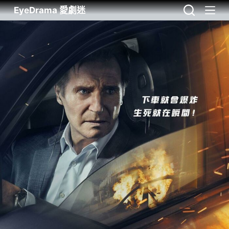
EyeDrama 愛劇迷