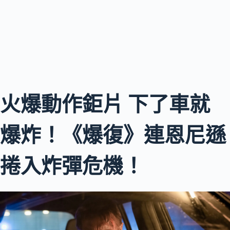
火爆動作鉅片 下了車就
爆炸！《爆復》連恩尼遜
捲入炸彈危機！