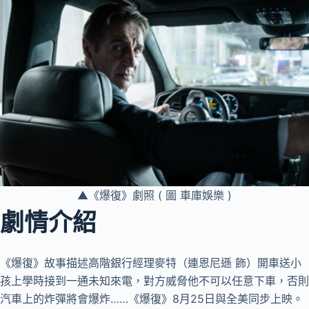
▲《爆復》劇照 ( 圖 車庫娛樂 )
劇情介紹
《爆復》故事描述高階銀行經理麥特（連恩尼遜 飾）開車送小
孩上學時接到一通未知來電，對方威脅他不可以任意下車，否則
汽車上的炸彈將會爆炸……《爆復》8月25日與全美同步上映。