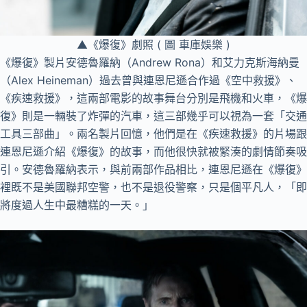
▲《爆復》劇照 ( 圖 車庫娛樂 )
《爆復》製片安德魯羅納（Andrew Rona）和艾力克斯海納曼
（Alex Heineman）過去曾與連恩尼遜合作過《空中救援》、
《疾速救援》，這兩部電影的故事舞台分別是飛機和火車，《爆
復》則是一輛裝了炸彈的汽車，這三部幾乎可以視為一套「交通
工具三部曲」。兩名製片回憶，他們是在《疾速救援》的片場跟
連恩尼遜介紹《爆復》的故事，而他很快就被緊湊的劇情節奏吸
引。安德魯羅納表示，與前兩部作品相比，連恩尼遜在《爆復》
裡既不是美國聯邦空警，也不是退役警察，只是個平凡人，「即
將度過人生中最糟糕的一天。」