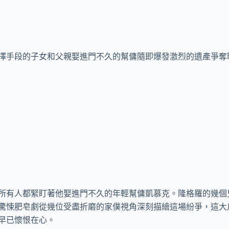
擇手段的子女和父親娶進門不久的幫傭隨即爆發激烈的遺產爭奪戰
所有人都緊盯著他娶進門不久的年輕幫傭凱慕克。隆格羅的幾個
驚悚肥皂劇從幾位受盡折磨的家僕視角深刻描繪這場紛爭，這大
早已懷恨在心。