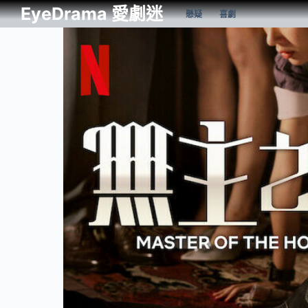
EyeDrama 愛劇迷
懸疑
喜劇