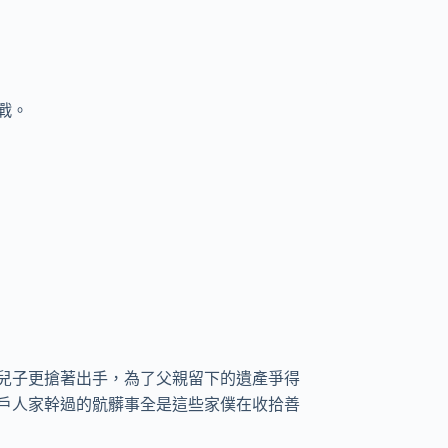
。

兒子更搶著出手，為了父親留下的遺產爭得
戶人家幹過的骯髒事全是這些家僕在收拾善