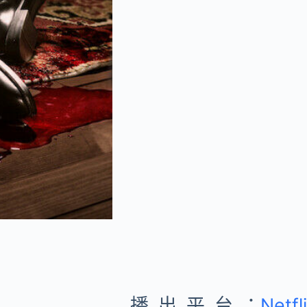
播出平台：
Netfl