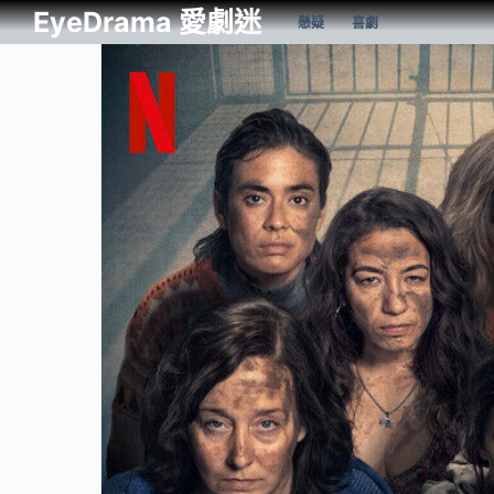
EyeDrama 愛劇迷
懸疑
喜劇