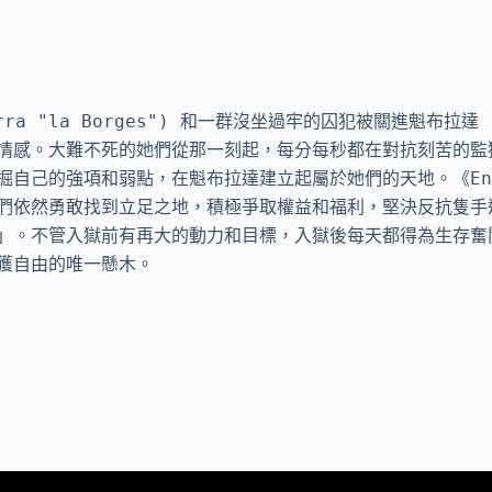
rra "la Borges") 和一群沒坐過牢的囚犯被關進魁布拉達 
情感。大難不死的她們從那一刻起，每分每秒都在對抗刻苦的監
自己的強項和弱點，在魁布拉達建立起屬於她們的天地。《En e
們依然勇敢找到立足之地，積極爭取權益和福利，堅決反抗隻手
」。不管入獄前有再大的動力和目標，入獄後每天都得為生存奮
獲自由的唯一懸木。