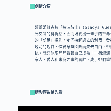
劇情介紹
葛蕾蒂絲古拉「拉波赫士」(Gladys Gue
死交關的轉折點，因而培養出一輩子的革命
的「部落」擺佈。她們拾起過去的利器，發掘
境時的蛻變，儘管身陷囹圄而失去自由，她
抗，就只能眼睜睜看著自己成為「一攤爛泥
家人、愛人和未竟之事的羈絆，成了她們重
精彩預告搶先看