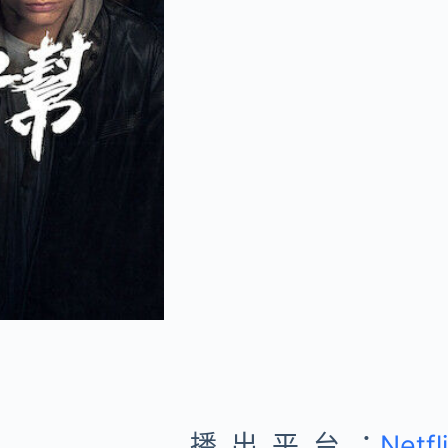
播出平台：
Netfl