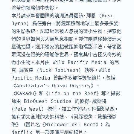
難以察覺，時而迅雷不及掩耳，時而緩慢細微，本片
將帶你領略個中奧妙。

本片請來享譽國際的澳洲演員蘿絲·拜恩 (Rose 
Byrne) 擔任旁白，將鏡頭移到地球上最多采多姿
的生態系統，記錄經常被人忽視的微小生物，探索他
們的世界如何與人類息息相關。製作團隊移師澳洲大
堡礁拍攝，運用獨家的超微距進階攝影手法，帶領觀
眾沉浸在絕美的珊瑚礁世界，觀察其中古怪又奇妙的
微小生物。本片由 Wild Pacific Media 的尼
克·羅賓森 (Nick Robinson) 執導，Wild 
Pacific Media 曾製作多部得獎紀錄片，包括
《Australia’s Ocean Odyssey》、
《Kakadu》和《Life on the Reef》等。攝影
師由 BioQuest Studios 的彼得·威斯特 
(Pete West) 擔任，該工作室以水下攝影見長，
擁有領先全球的先進科技。《河豚視角：驚艷珊瑚
礁》（舊片名《Microworlds: Reef》）為 
Netflix 第一部澳洲原創紀錄片。