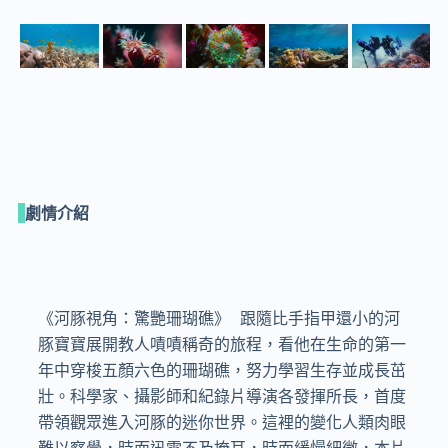
劇情介紹
《河豚視角：驚艷珊瑚礁》 跟隨比手指甲還小的河
豚寶寶展開教人嘖嘖稱奇的旅程，看他在生命的第一
年中穿梭五顏六色的珊瑚礁，努力學習生存並成長茁
壯。科學家、攝影師和紀錄片導演各發揮所長，首度
帶領觀眾進入河豚的迷你世界。這裡的變化人類肉眼