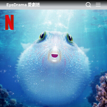
EyeDrama 愛劇迷