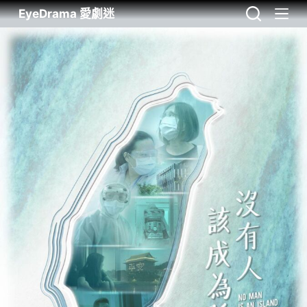
EyeDrama 愛劇迷