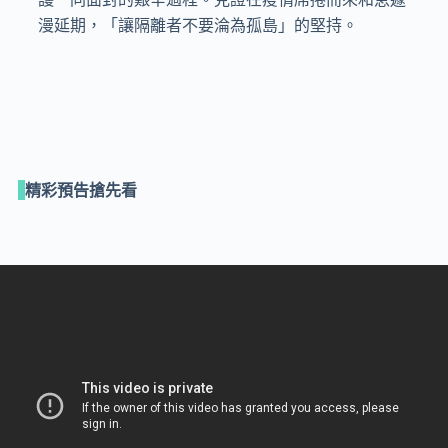
漫延期，「讓隔離者不要淪為孤島」的堅持。
精彩預告搶先看