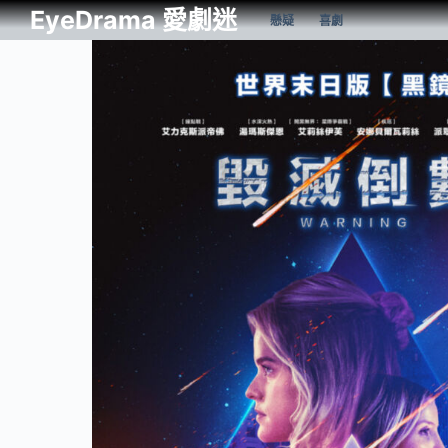
EyeDrama 愛劇迷
懸疑
喜劇