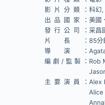
影片分類：
科幻,
出品國家：
美國
發行公司：
采昌
片長：
85分
導演：
Aga
編劇/監製：
Rob
Jas
主要演員：
Ale
Ali
Ann