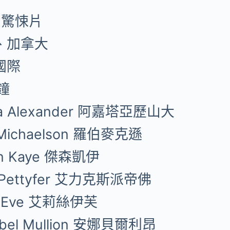
 驚悚片
、加拿大
國際
鐘
ta Alexander 阿嘉塔亞歷山大
 Michaelson 羅伯麥克遜
on Kaye 傑森凱伊
x Pettyfer 艾力克斯派帝佛
ce Eve 艾莉絲伊芙
abel Mullion 安娜貝爾利昂