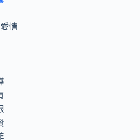
 愛情
燁
貞
銀
賢
菲