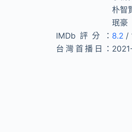
朴智
珉豪
IMDb評分：
8.2
/ 
台灣首播日：
2021