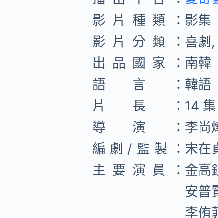
影片種類：
影集
影片分類：
喜劇,
出品國家：
南韓
語言：
韓語
片長：
14 集
導演：
李尚
編劇/監製：
宋在
主要演員：
金高
安普
李侑