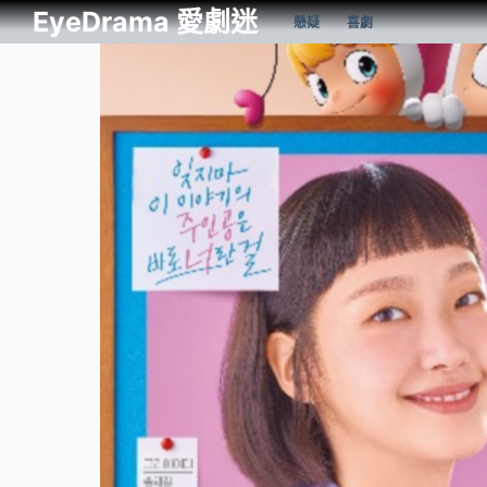
EyeDrama 愛劇迷
懸疑
喜劇