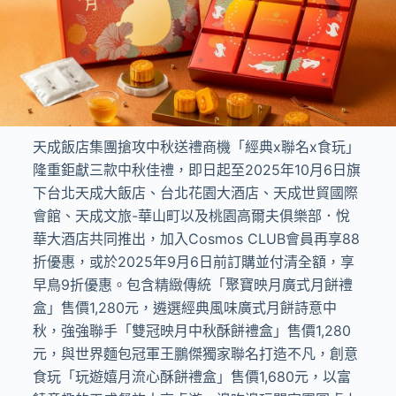
天成飯店集團搶攻中秋送禮商機「經典x聯名x食玩」
隆重鉅獻三款中秋佳禮，即日起至2025年10月6日旗
下台北天成大飯店、台北花園大酒店、天成世貿國際
會館、天成文旅-華山町以及桃園高爾夫俱樂部．悅
華大酒店共同推出，加入Cosmos CLUB會員再享88
折優惠，或於2025年9月6日前訂購並付清全額，享
早鳥9折優惠。包含精緻傳統「聚寶映月廣式月餅禮
盒」售價1,280元，遴選經典風味廣式月餅詩意中
秋，強強聯手「雙冠映月中秋酥餅禮盒」售價1,280
元，與世界麵包冠軍王鵬傑獨家聯名打造不凡，創意
食玩「玩遊嬉月流心酥餅禮盒」售價1,680元，以富