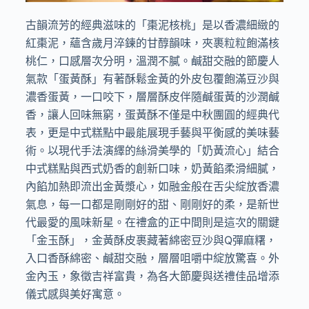
古韻流芳的經典滋味的「棗泥核桃」是以香濃細緻的
紅棗泥，蘊含歲月淬鍊的甘醇韻味，夾裹粒粒飽滿核
桃仁，口感層次分明，溫潤不膩。鹹甜交融的節慶人
氣款「蛋黃酥」有著酥鬆金黃的外皮包覆飽滿豆沙與
濃香蛋黃，一口咬下，層層酥皮伴隨鹹蛋黃的沙潤鹹
香，讓人回味無窮，蛋黃酥不僅是中秋團圓的經典代
表，更是中式糕點中最能展現手藝與平衡感的美味藝
術。以現代手法演繹的絲滑美學的「奶黃流心」結合
中式糕點與西式奶香的創新口味，奶黃餡柔滑細膩，
內餡加熱即流出金黃漿心，如融金般在舌尖綻放香濃
氣息，每一口都是剛剛好的甜、剛剛好的柔，是新世
代最愛的風味新星。在禮盒的正中間則是這次的關鍵
「金玉酥」，金黃酥皮裹藏著綿密豆沙與Q彈麻糬，
入口香酥綿密、鹹甜交融，層層咀嚼中綻放驚喜。外
金內玉，象徵吉祥富貴，為各大節慶與送禮佳品增添
儀式感與美好寓意。