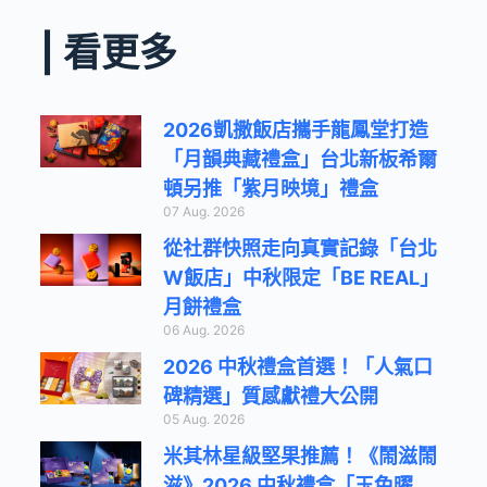
| 看更多
2026凱撒飯店攜手龍鳳堂打造
「月韻典藏禮盒」台北新板希爾
頓另推「紫月映境」禮盒
07 Aug. 2026
從社群快照走向真實記錄「台北
W飯店」中秋限定「BE REAL」
月餅禮盒
06 Aug. 2026
2026 中秋禮盒首選！「人氣口
碑精選」質感獻禮大公開
05 Aug. 2026
米其林星級堅果推薦！《鬧滋鬧
滋》2026 中秋禮盒「玉兔曜