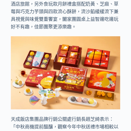
酒店旅館，另外食玩款月餅禮盒搭配奶黃、芝麻、草
莓與巧克力芋頭與四款流心酥餅，流沙餡緩緩流下兼
具視覺與味覺雙重饗宴，闔家團圓桌上益智邊吃邊玩
好不有趣，佳節團聚更添樂趣。
天成飯店集團品牌行銷公關處行銷長趙芝綺表示：
「中秋商機提前醞釀，觀察今年中秋送禮市場相較以