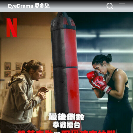
EyeDrama 愛劇迷