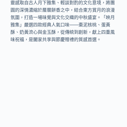
靈感取自古人月下雅集、輕談對酌的文化意境，將團
圓的深情濃縮於層層餅香之中，結合東方賞月的浪漫
氛圍，打造一場味覺與文化交織的中秋盛宴。「映月
雅集」嚴選四款經典人氣口味——棗泥核桃、蛋黃
酥、奶黃流心與金玉酥，從傳統到創新，獻上四重風
味祝福，是闔家共享與節慶贈禮的質感首選。