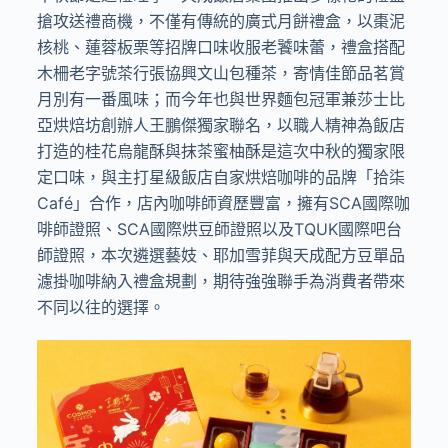
搶攻送禮商機，不僅有傳統的廣式月餅禮盒，以棗泥
核桃、蓮蓉板栗等招牌口味收服老饕味蕾，禮盒搭配
木柵老字號茶行張協興文山包種茶，寄情佳節品茗賞
月別有一番風味；而今年也與世界麵包冠軍兼莎士比
亞烘焙坊創辦人王鵬傑獨家聯名，以職人精神為飯店
打造的桂花烏龍酥與抹茶蜜柚酥是這次中秋的獨家限
定口味，與主打星級飯店自家烘焙咖啡的品牌「拾柒
Café」合作，店內咖啡師資歷豐富，擁有SCA國際咖
啡師證照、SCA國際烘豆師證照以及TQUK國際吧台
師證照，本次遴選藝妓、耶加雪菲與天成配方豆單品
濾掛咖啡納入禮盒規劃，期待強強聯手為消費者帶來
不同以往的選擇。