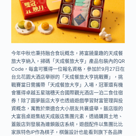
今年中秋也秉持融合食玩概念，將富饒童趣的天成餐
旅大亨納入，掃碼「天成餐旅大亨」產品包裝內的QR
Code，每盒可獲得一位報名資格，參加於9月27日在
台北花園大酒店舉辦的「天成餐旅大亨挑戰賽」，挑
戰賽當日需攜帶「天成餐旅大亨」入場，冠軍還有機
會獲得卓越五星瑞穗天合國際觀光酒店一泊二食住宿
券！除了圓夢飯店大亨也透過遊戲學習財富管理與投
資概念，寓教於樂適合大小朋友共襄盛舉。飯店版的
大富翁桌遊集結天成飯店集團元素，透過購買土地、
蓋飯店到發展為連鎖飯店系統，遊戲配件以集團比比
家族特色IP作為棋子，棋盤設計也能看到旗下各品牌