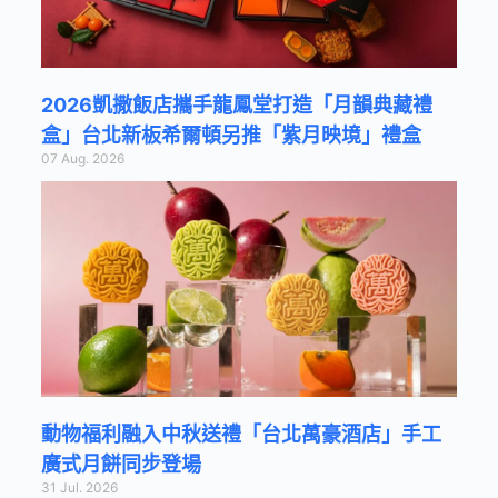
2026凱撒飯店攜手龍鳳堂打造「月韻典藏禮
盒」台北新板希爾頓另推「紫月映境」禮盒
07 Aug. 2026
動物福利融入中秋送禮「台北萬豪酒店」手工
廣式月餅同步登場
31 Jul. 2026