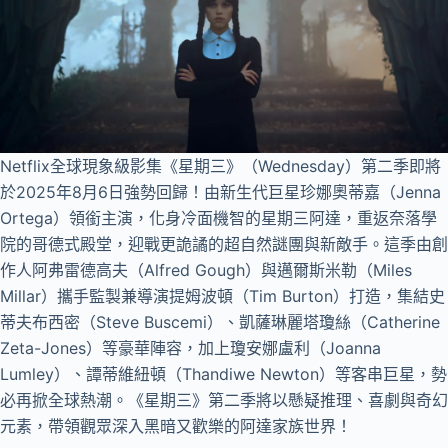
Netflix全球現象級影集《星期三》（Wednesday）第二季即將
於2025年8月6日強勢回歸！由新生代巨星珍娜奧蒂嘉（Jenna
Ortega）領銜主演，化身冷面機智的星期三阿達，重返奈落學
院的哥德式殿堂，迎戰更詭譎的超自然謎團與新敵手。這季由創
作人阿弗雷德高夫（Alfred Gough）與邁爾斯米勒（Miles
Millar）攜手監製兼導演提姆波頓（Tim Burton）打造，集結史
蒂夫布西密（Steve Buscemi）、凱薩琳麗塔瓊絲（Catherine
Zeta-Jones）等豪華陣容，加上瓊安娜盧利（Joanna
Lumley）、譚蒂維紐頓（Thandiwe Newton）等客串巨星，勢
必再掀全球熱潮。《星期三》第二季將以懸疑推理、喜劇與奇幻
元素，帶領觀眾深入黑暗又歡樂的阿達家族世界！