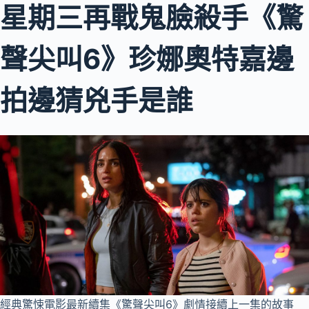
星期三再戰鬼臉殺手《驚
聲尖叫6》珍娜奧特嘉邊
拍邊猜兇手是誰
經典驚悚電影最新續集《驚聲尖叫6》劇情接續上一集的故事