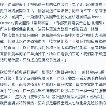
線，從鬼臉殺手手裡逃過一劫的倖存者們，為了走出恐怖陰霾，
搬到紐約展開新生活，卻發現這位連環殺手仍無所不在。憑哥德
少女「星期三」一角爆紅的美國新生代女星珍娜奧特嘉Jenna
Ortegay再次回歸「驚聲宇宙」，珍娜奧特嘉表示在拍攝期間，
所有情報都保密到家，演員甚至連完整劇本都沒看過，她說：
「這次故事背景在紐約，鬼臉殺手會在高樓大廈或地鐵上大開殺
戒，保證比以往更恐怖血腥。這次劇組為了不讓我們知道鬼臉殺
手的真面目，以往會給我們各種不同版本結局的劇本，這次乾脆
直接把劇本的第三幕抽掉了，所以在電影拍完前，我們都不知道
結局是什麼，只能邊拍邊猜兇手是誰。」
砍殺恐怖經典系列最新一集電影《驚聲尖叫6》，凶殘驚嚇指數
再升級，貫穿全系列的鬼臉面具，也成了觀眾一看就寒毛直豎的
經典元素，而服裝道具組的劇組人員竟透露，這次在電影中鬼臉
殺手的行頭，在一般萬聖節扮裝商店都可以買到一模一樣的服裝
道具：「這次為《驚聲尖叫6》設計服裝是個大挑戰，因為以往
我們會講求特殊精緻，這次卻是要做出素人也能化身鬼臉殺手的