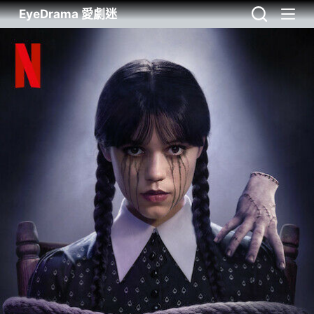
EyeDrama 愛劇迷