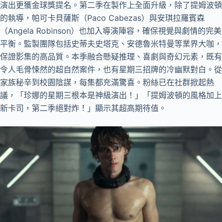
演出更獲金球獎提名。第二季在製作上全面升級，除了提姆波頓
的執導，帕可卡貝薩斯（Paco Cabezas）與安琪拉羅賓森
（Angela Robinson）也加入導演陣容，確保視覺與劇情的完美
平衡。監製團隊包括史蒂夫史塔克、安德魯米特曼等業界大咖，
保證影集的高品質。本季融合懸疑推理、喜劇與奇幻元素，既有
令人毛骨悚然的超自然案件，也有星期三招牌的冷幽默對白。從
家族秘辛到校園陰謀，每集都充滿驚喜。粉絲已在社群掀起熱
議，「珍娜的星期三根本是神級演出！」「提姆波頓的風格加上
新卡司，第二季絕對炸！」顯示其超高期待值。