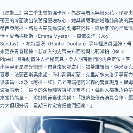
《星期三》第二季集結超強卡司，為故事增添無限火花。珍娜奧
蒂嘉的冷面演出依舊是靈魂核心，她與凱薩琳麗塔瓊絲飾演的莫
蒂西亞阿達、路易古茲曼飾演的戈梅茲阿達，延續家族的怪誕溫
情。愛瑪梅耶斯（Emma Myers）、喬依桑迪（Joy
Sunday）、杭特督漢（Hunter Doohan）等年輕演員回歸，帶
來更多青春碰撞。新加入的史蒂夫布西密與比莉派柏（Billie
Piper）則為劇情注入神秘氣息，令人期待他們的角色定位。客
串陣容更是星光熠熠，包含瓊安娜盧利、譚蒂維紐頓、傑米麥克
夏恩、法蘭西斯奧康諾、海利喬奧斯蒙、克里斯多夫洛伊等實力
派演員，以及《阿達一族》元老弗瑞德阿米森的驚喜現身。提姆
波頓表示：「這季的演員陣容讓我興奮不已，每個人都為角色帶
來獨特能量。」珍娜奧蒂嘉也笑稱：「跟這些傳奇演員合作，壓
力大但超好玩，星期三肯定會把他們逼瘋！」