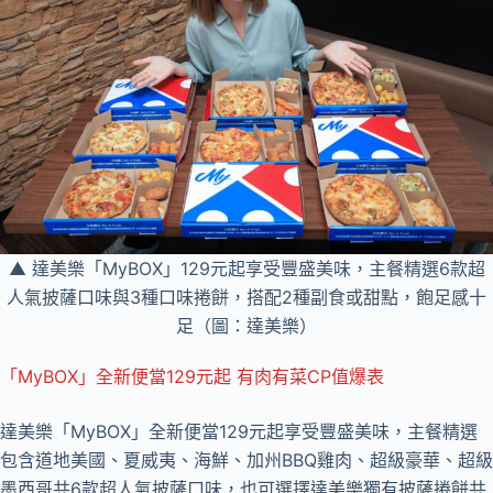
▲ 達美樂「MyBOX」129元起享受豐盛美味，主餐精選6款超
人氣披薩口味與3種口味捲餅，搭配2種副食或甜點，飽足感十
足（圖：達美樂）
「MyBOX」全新便當129元起 有肉有菜CP值爆表
達美樂「MyBOX」全新便當129元起享受豐盛美味，主餐精選
包含道地美國、夏威夷、海鮮、加州BBQ雞肉、超級豪華、超級
墨西哥共6款超人氣披薩口味，也可選擇達美樂獨有披薩捲餅共