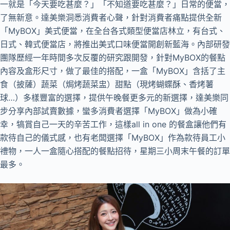
一就是「今天要吃甚麼？」「不知道要吃甚麼？」日常的便當，
了無新意。達美樂洞悉消費者心聲，針對消費者痛點提供全新
「MyBOX」美式便當，在全台各式類型便當店林立，有台式、
日式、韓式便當店，將推出美式口味便當開創新藍海。內部研發
團隊歷經一年時間多次反覆的研究跟開發，針對MyBOX的餐點
內容及盒形尺寸，做了最佳的搭配，一盒「MyBOX」含括了主
食（披薩）蔬菜（焗烤蔬菜盅）甜點（現烤蝴蝶酥、香烤薯
球…）多樣豐富的選擇，提供午晚餐更多元的新選擇，達美樂同
步分享內部試賣數據，蠻多消費者選擇「MyBOX」做為小確
幸，犒賞自己一天的辛苦工作，這樣all in one 的餐盒讓他們有
款待自己的儀式感，也有老闆選擇「MyBOX」作為款待員工小
禮物，一人一盒隨心搭配的餐點招待，星期三小周末午餐的訂單
最多。