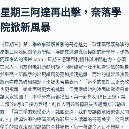
星期三阿達再出擊，奈落學
院掀新風暴
《星期三》第二季故事延續首季的哥德魅力，珍娜奧蒂嘉飾演的
星期三阿達回到奈落學院，展開充滿混亂與怪誕的新學年。作為
阿達家族的叛逆 icon，星期三憑藉犀利機鋒與冷酷魅力，必須
在家人、朋友與老對頭間周旋，同時破解一連串毛骨悚然的超自
然謎團。新敵手的出現讓局勢更加撲朔迷離，而她的機智與無畏
將再次成為破局關鍵。珍娜奧蒂嘉表示：「這季的星期三更勇敢
也更複雜，她會面對更大的挑戰，但我保證她的冷面幽默還是會
讓大家笑翻！」本季分為兩部播出，第一部於8月6日上線，第
二部於9月3日接力登場。創作人阿弗雷德高夫與邁爾斯米勒透
露：「第二季的規模更大，謎團更深，我們想讓觀眾既緊張又開
心。」提姆波頓的導演風格為影集注入濃厚的哥德美學，從奈落
學院的陰森走廊到詭譎的森林場景，每一幕都令人目不轉睛。