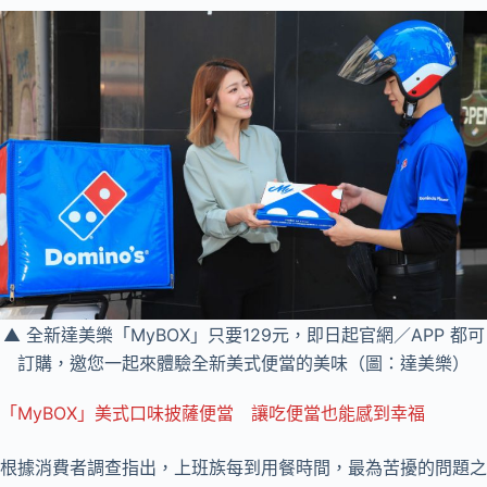
▲ 全新達美樂「MyBOX」只要129元，即日起官網／APP 都可
訂購，邀您一起來體驗全新美式便當的美味（圖：達美樂）
「MyBOX」美式口味披薩便當 讓吃便當也能感到幸福
根據消費者調查指出，上班族每到用餐時間，最為苦擾的問題之