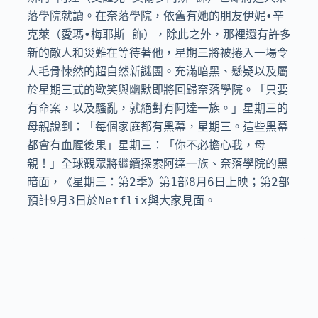
落學院就讀。在奈落學院，依舊有她的朋友伊妮•辛
克萊（愛瑪•梅耶斯 飾），除此之外，那裡還有許多
新的敵人和災難在等待著他，星期三將被捲入一場令
人毛骨悚然的超自然新謎團。充滿暗黑、懸疑以及屬
於星期三式的歡笑與幽默即將回歸奈落學院。「只要
有命案，以及騷亂，就絕對有阿達一族。」星期三的
母親說到：「每個家庭都有黑幕，星期三。這些黑幕
都會有血腥後果」星期三：「你不必擔心我，母
親！」全球觀眾將繼續探索阿達一族、奈落學院的黑
暗面，《星期三：第2季》第1部8月6日上映；第2部
預計9月3日於Netflix與大家見面。
