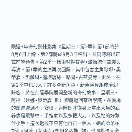
睽違3年奇幻驚悚影集《星期三：第2季》第1部將於
8月6日上線，第2部將於9月3日釋出，並同時釋出正
式前導預告。第2季一樣由監製提姆•波頓擔任監製與
導演。第1季的主演再次回歸，其中包含主角珍娜•奧
蒂嘉、凱薩琳•麗塔瓊絲、路易•古茲曼等，此外，在
第2季中也加入了許多全新角色，新舊演員組成夢幻
陣容，將在奈落學院展開全新的奇幻故事。星期三•
阿達（珍娜•奧蒂嘉 飾）即將返回奈落學院，在機場
的她遲遲過不了安檢，這時她才從身上拿出大量的武
器像是電擊棒、手指虎以及多把大刀，以及她的好夥
伴小手。這次返校不只有他自己一個人，她的弟弟帕
斯利•阿達（艾薩克•奧爾多內斯 飾）也即將進入奈