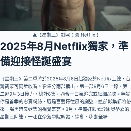
▲《星期三》劇照 ( 圖 Netflix )
2025年8月Netflix獨家，準
備迎接怪誕盛宴
《星期三》第二季將於2025年8月6日起獨家於Netflix上線，台
灣觀眾可同步收看。影集分兩部播出，第一部8月6日上線，第
二部9月3日接力，總計8集，適合一口氣追完或細細品味。無論
你是首季的忠實粉絲，還是喜愛哥德風的劇迷，這部影集都將帶
來一場黑暗又歡樂的視覺盛宴。8月，準備好跟著珍娜奧蒂嘉的
星期三阿達，一起在奈落學院解謎、搞亂、嗨翻全場！