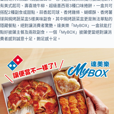
有美式起司、壽喜燒牛柳、超級墨西哥3種口味捲餅，一盒共可
搭配2種副食或甜點，蒜香起司球、香烤雞條、蝴蝶酥、香烤薯
球與焗烤蔬菜盅5樣美味副食，其中焗烤蔬菜盅更是無法單點的
隱藏餐點，絕對讓消費者驚艷。達美樂「MyBOX」一盒就能打
點好披薩主餐及兩款副食，一個「MyBOX」披薩便當絕對讓消
費者感到誠意十足，飽足感十足。