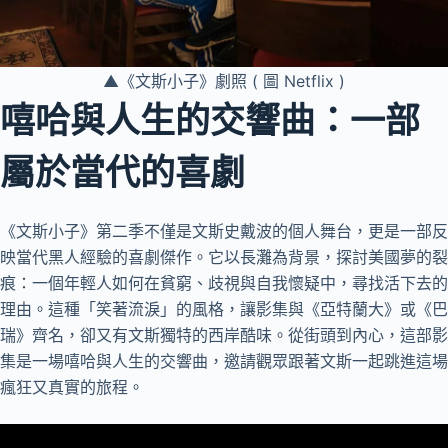
▲《文斯小子》劇照 ( 圖 Netflix )
嘻哈與人生的交響曲：一部
屬於當代的喜劇
《文斯小子》第二季不僅是文斯史戴波的個人舞台，更是一部反
映當代黑人經驗的喜劇傑作。它以長灘為背景，探討美國夢的裂
痕：一個年輕人如何在貧窮、歧視與自我懷疑中，尋找活下去的
理由。這種「笑著流淚」的風格，讓影集與《亞特蘭大》或《巴
瑞》齊名，卻又有文斯獨特的西岸酷味。從街頭到內心，這部影
集是一場嘻哈與人生的交響曲，邀請觀眾跟著文斯一起跳進這場
瘋狂又真實的旅程。