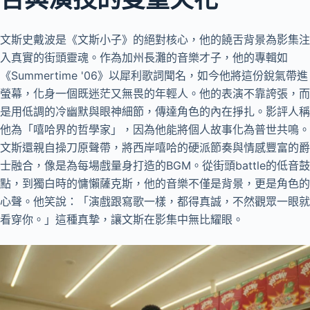
文斯史戴波是《文斯小子》的絕對核心，他的饒舌背景為影集注
入真實的街頭靈魂。作為加州長灘的音樂才子，他的專輯如
《Summertime '06》以犀利歌詞聞名，如今他將這份銳氣帶進
螢幕，化身一個既迷茫又無畏的年輕人。他的表演不靠誇張，而
是用低調的冷幽默與眼神細節，傳達角色的內在掙扎。影評人稱
他為「嘻哈界的哲學家」，因為他能將個人故事化為普世共鳴。
文斯還親自操刀原聲帶，將西岸嘻哈的硬派節奏與情感豐富的爵
士融合，像是為每場戲量身打造的BGM。從街頭battle的低音鼓
點，到獨白時的慵懶薩克斯，他的音樂不僅是背景，更是角色的
心聲。他笑說：「演戲跟寫歌一樣，都得真誠，不然觀眾一眼就
看穿你。」這種真摯，讓文斯在影集中無比耀眼。