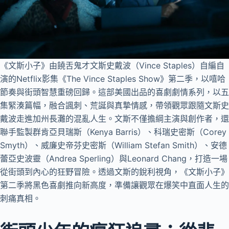
《文斯小子》由饒舌鬼才文斯史戴波（Vince Staples）自編自
演的Netflix影集《The Vince Staples Show》第二季，以嘻哈
節奏與街頭智慧重磅回歸。這部美國出品的喜劇劇情系列，以五
集緊湊篇幅，融合諷刺、荒誕與真摯情感，帶領觀眾跟隨文斯史
戴波走進加州長灘的混亂人生。文斯不僅擔綱主演與創作者，還
聯手監製群肯亞貝瑞斯（Kenya Barris）、科瑞史密斯（Corey
Smyth）、威廉史帝芬史密斯（William Stefan Smith）、安德
蕾亞史波靈（Andrea Sperling）與Leonard Chang，打造一場
從街頭到內心的狂野冒險。透過文斯的銳利視角，《文斯小子》
第二季將黑色喜劇推向新高度，準備讓觀眾在爆笑中直面人生的
刺痛真相。