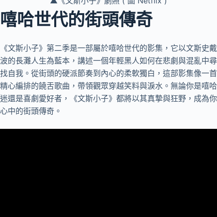
▲《文斯小子》劇照 ( 圖 Netflix )
嘻哈世代的街頭傳奇
《文斯小子》第二季是一部屬於嘻哈世代的影集，它以文斯史戴
波的長灘人生為藍本，講述一個年輕黑人如何在悲劇與混亂中尋
找自我。從街頭的硬派節奏到內心的柔軟獨白，這部影集像一首
精心編排的饒舌歌曲，帶領觀眾穿越笑料與淚水。無論你是嘻哈
迷還是喜劇愛好者，《文斯小子》都將以其真摯與狂野，成為你
心中的街頭傳奇。