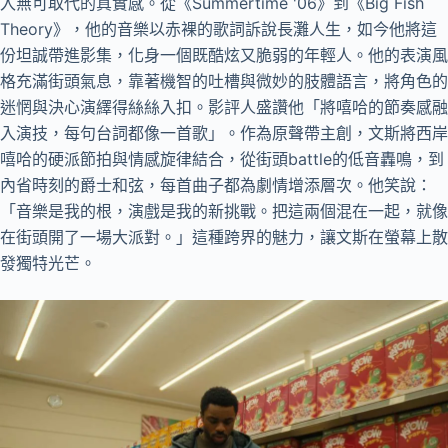
入無可取代的真實感。從《Summertime '06》到《Big Fish
Theory》，他的音樂以赤裸的歌詞訴說長灘人生，如今他將這
份坦誠帶進影集，化身一個既酷炫又脆弱的年輕人。他的表演風
格充滿街頭氣息，靠著機智的吐槽與微妙的肢體語言，將角色的
迷惘與決心演繹得絲絲入扣。影評人盛讚他「將嘻哈的節奏感融
入演技，每句台詞都像一首歌」。作為原聲帶主創，文斯將西岸
嘻哈的硬派節拍與情感旋律結合，從街頭battle的低音轟鳴，到
內省時刻的爵士和弦，每首曲子都為劇情增添層次。他笑說：
「音樂是我的根，演戲是我的新挑戰。把這兩個混在一起，就像
在街頭開了一場大派對。」這種跨界的魅力，讓文斯在螢幕上散
發獨特光芒。