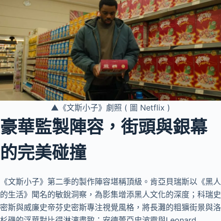
▲《文斯小子》劇照 ( 圖 Netflix )
豪華監製陣容，街頭與銀幕
的完美碰撞
《文斯小子》第二季的製作陣容堪稱頂級。肯亞貝瑞斯以《黑人
的生活》聞名的敏銳洞察，為影集增添黑人文化的深度；科瑞史
密斯與威廉史帝芬史密斯專注視覺風格，將長灘的粗獷街景與洛
杉磯的浮華對比得淋漓盡致；安德蕾亞史波靈與Leonard