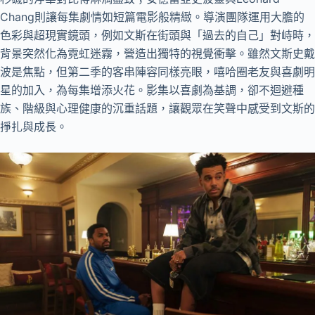
Chang則讓每集劇情如短篇電影般精緻。導演團隊運用大膽的
色彩與超現實鏡頭，例如文斯在街頭與「過去的自己」對峙時，
背景突然化為霓虹迷霧，營造出獨特的視覺衝擊。雖然文斯史戴
波是焦點，但第二季的客串陣容同樣亮眼，嘻哈圈老友與喜劇明
星的加入，為每集增添火花。影集以喜劇為基調，卻不迴避種
族、階級與心理健康的沉重話題，讓觀眾在笑聲中感受到文斯的
掙扎與成長。