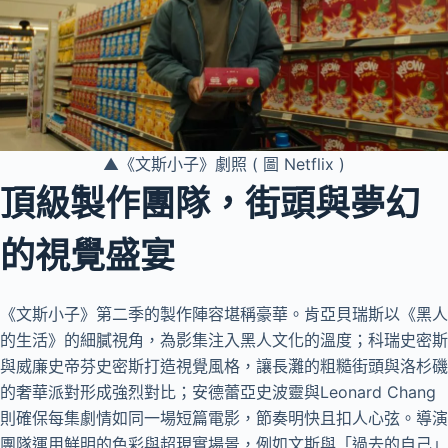
▲《文斯小子》劇照 ( 圖 Netflix )
頂級製作團隊，街頭與夢幻
的視覺盛宴
《文斯小子》第二季的製作陣容堪稱豪華。肯亞貝瑞斯以《黑人
的生活》的細膩視角，為影集注入黑人文化的溫度；科瑞史密斯
與威廉史帝芬史密斯打造視覺風格，讓長灘的粗糙街頭與洛杉磯
的奢華派對形成強烈對比；安德蕾亞史波靈與Leonard Chang
則確保每集劇情如同一場短篇電影，節奏明快且扣人心弦。導演
團隊運用鮮明的色彩與超現實場景，例如文斯與「過去的自己」