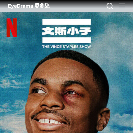
EyeDrama 愛劇迷