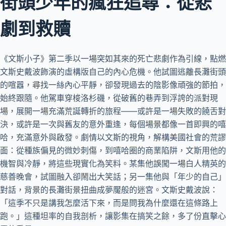
街頭少年的瘋狂追尋：從悲
劇到救贖
《文斯小子》第二季以一場突如其來的死亡悲劇作為引線，點燃
文斯史戴波飾演的虛構版自己的內心危機。他試圖逃離長灘街頭
的喧囂，尋找一絲內心平靜，卻發現過去的陰影像頑強的節拍，
始終跟隨。他駕車穿梭洛杉磯，從破舊的巷弄到浮誇的派對現
場，展開一場充滿荒誕轉折的旅程——或許是一場失敗的饒舌對
決，或許是一次與舊友的意外重逢，每個場景都像一首即興的嘻
哈，充滿意外與啟發。劇情以文斯的視角，解構美國社會的荒謬
面：從種族偏見的微妙刺傷，到嘻哈圈的商業陷阱，文斯用他的
機智與冷靜，將這些現實化為笑料。某集他誤闖一場白人精英的
慈善晚會，試圖融入卻鬧出大笑話；另一集他與「年少的自己」
對話，背景的長灘街景扭曲成夢魘般的迷宮。文斯史戴波說：
「這季不只是講我怎麼活下來，而是問我為什麼還在這條路上
跑。」這種坦率的自我剖析，讓影集在搞笑之餘，多了份直擊心