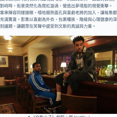
對峙時，街景突然化為霓虹漩渦，營造出夢境般的視覺衝擊。
客串陣容同樣搶眼，嘻哈圈熟面孔與喜劇老將的加入，讓每集都
充滿驚喜。影集以喜劇為外衣，包裹種族、階級與心理健康的深
刻議題，讓觀眾在笑聲中感受到文斯的真誠與力量。