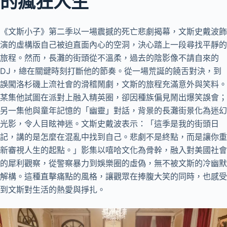
的瘋狂人生
《文斯小子》第二季以一場震撼的死亡悲劇揭幕，文斯史戴波飾
演的虛構版自己被迫直面內心的空洞，決心踏上一段尋找平靜的
旅程。然而，長灘的街頭從不溫柔，過去的陰影像不請自來的
DJ，總在關鍵時刻打斷他的節奏。從一場荒誕的饒舌對決，到
誤闖洛杉磯上流社會的滑稽鬧劇，文斯的旅程充滿意外與笑料。
某集他試圖在派對上融入精英圈，卻因種族偏見鬧出爆笑誤會；
另一集他與童年記憶的「幽靈」對話，背景的長灘街景化為迷幻
光影，令人目眩神迷。文斯史戴波表示：「這季是我的街頭日
記，講的是怎麼在混亂中找到自己。悲劇不是終點，而是讓你重
新審視人生的起點。」影集以嘻哈文化為骨幹，融入對美國社會
的犀利觀察，從警察暴力到娛樂圈的虛偽，無不被文斯的冷幽默
解構。這種直擊痛點的風格，讓觀眾在捧腹大笑的同時，也感受
到文斯對生活的熱愛與掙扎。