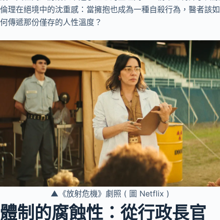
倫理在絕境中的沈重感：當擁抱也成為一種自殺行為，醫者該如
何傳遞那份僅存的人性溫度？
▲《放射危機》劇照 ( 圖 Netflix )
體制的腐蝕性：從行政長官