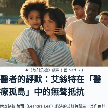
▲《放射危機》劇照 ( 圖 Netflix )
醫者的靜默：艾絲特在「醫
療孤島」中的無聲抵抗
萊安德拉·萊爾（Leandra Leal）飾演的艾絲特醫生，其角色魅