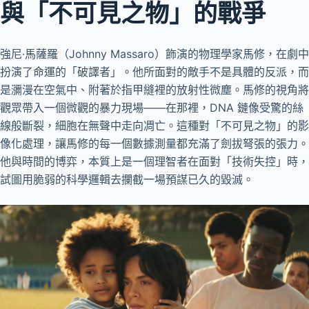
與「不可見之物」的戰爭
強尼·馬薩羅（Johnny Massaro）飾演的物理學家馬修，在劇中
扮演了命運的「破譯者」。他所面對的敵手不是具體的反派，而
是瀰漫在空氣中、附著於指甲縫裡的放射性微塵。馬修的視角將
觀眾帶入一個微觀的暴力現場——在那裡，DNA 鏈像受驚的絲
線般斷裂，細胞在無聲中走向凋亡。這種對「不可見之物」的影
像化處理，讓馬修的每一個數據測量都充滿了劍拔弩張的張力。
他與時間的博弈，本質上是一個理智者在面對「技術失控」時，
試圖用脆弱的科學邏輯去攔截一場預謀已久的毀滅。