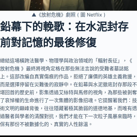
▲《放射危機》劇照 ( 圖 Netflix )
鉛幕下的輓歌：在水泥封存
前對記憶的最後修復
總結這場橫跨法醫學、物理學與政治領域的「輻射長征」，《
放射危機 》最終將視角定格在那些無法言說的受難者墓誌銘
上。這部改編自真實傷痕的作品，拒絕了廉價的英雄主義救援，
而是選擇停留在災難後的寂靜中。在鉛幕與水泥徹底封存那段不
堪回首的歷史前，影集透過艾絲特與馬修的視角，為那些被剝奪
了哀悼權的生命進行了一次集體的影像招魂。它提醒著我們：技
術文明的巔峰背後，往往隱藏著極其脆弱的道德地基，而唯有透
過醫者與學者的清醒對抗，我們才能在下一次粒子風暴來臨時，
保有那份不被數據化的、真實的人性餘溫。