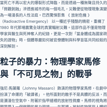
當死亡不再以宏大的爆裂形式降臨，而是透過一種無聲且持久的
「微觀剝蝕」滲透進城市的每一個毛孔，災難便從物理現象演變
為一場漫長的人性法庭。巴西驚悚影集 《 放射危機 》
（Radioactive Emergency） 以一種近乎殘酷的精密，重構了
1980 年代那場震驚全球的真實輻射災難。這部作品不僅是物理
學家與醫生與死神奪人的紀錄，更是一次對「當身體成為國家疏
失的證物」時，個體尊嚴如何被官僚體制與科學盲區共同絞殺的
深刻解剖。
粒子的暴力：物理學家馬修
與「不可見之物」的戰爭
強尼·馬薩羅（Johnny Massaro）飾演的物理學家馬修，在劇中
扮演了命運的「破譯者」。他所面對的敵手不是具體的反派，而
是瀰漫在空氣中、附著於指甲縫裡的放射性微塵。馬修的視角將
觀眾帶入一個微觀的暴力現場——在那裡，放射性物質與人體組