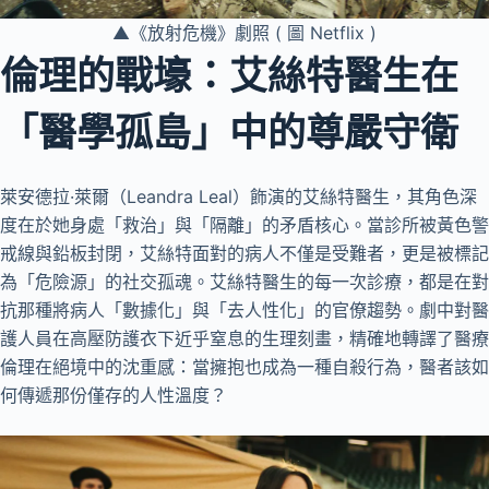
▲《放射危機》劇照 ( 圖 Netflix )
倫理的戰壕：艾絲特醫生在
「醫學孤島」中的尊嚴守衛
萊安德拉·萊爾（Leandra Leal）飾演的艾絲特醫生，其角色深
度在於她身處「救治」與「隔離」的矛盾核心。當診所被黃色警
戒線與鉛板封閉，艾絲特面對的病人不僅是受難者，更是被標記
為「危險源」的社交孤魂。艾絲特醫生的每一次診療，都是在對
抗那種將病人「數據化」與「去人性化」的官僚趨勢。劇中對醫
護人員在高壓防護衣下近乎窒息的生理刻畫，精確地轉譯了醫療
倫理在絕境中的沈重感：當擁抱也成為一種自殺行為，醫者該如
何傳遞那份僅存的人性溫度？