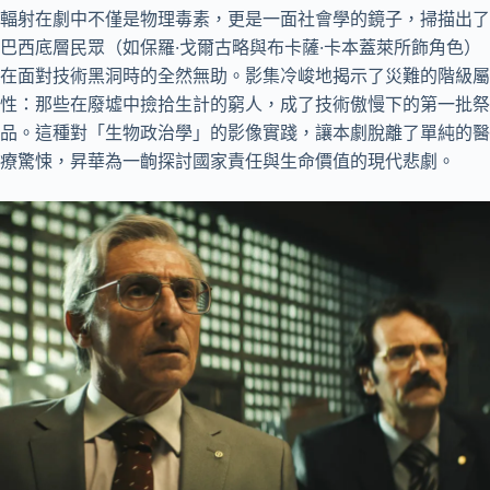
輻射在劇中不僅是物理毒素，更是一面社會學的鏡子，掃描出了
巴西底層民眾（如保羅·戈爾古略與布卡薩·卡本蓋萊所飾角色）
在面對技術黑洞時的全然無助。影集冷峻地揭示了災難的階級屬
性：那些在廢墟中撿拾生計的窮人，成了技術傲慢下的第一批祭
品。這種對「生物政治學」的影像實踐，讓本劇脫離了單純的醫
療驚悚，昇華為一齣探討國家責任與生命價值的現代悲劇。