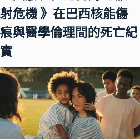
射危機 》在巴西核能傷
痕與醫學倫理間的死亡紀
實