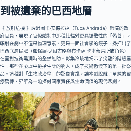
到被遺棄的巴西地層
《 放射危機 》透過圖卡·安德拉達（Tuca Andrada）飾演的政
府官員，展現了官僚體制中那種比輻射更具擴散性的「偽善」。
輻射在劇中不僅是物理毒素，更是一面社會學的鏡子，掃描出了
巴西底層民眾（如保羅·戈爾古略與布卡薩·卡本蓋萊所飾角色）
在面對技術黑洞時的全然無助。影集冷峻地揭示了災難的階級屬
性：那些在廢墟中撿拾生計的窮人，成了技術傲慢下的第一批祭
品。這種對「生物政治學」的影像實踐，讓本劇脫離了單純的醫
療驚悚，昇華為一齣探討國家責任與生命價值的現代悲劇。