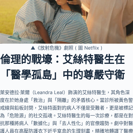
▲《放射危機》劇照 ( 圖 Netflix )
倫理的戰壕：艾絲特醫生在
「醫學孤島」中的尊嚴守衛
萊安德拉·萊爾（Leandra Leal）飾演的艾絲特醫生，其角色深
度在於她身處「救治」與「隔離」的矛盾核心。當診所被黃色警
戒線與鉛板封閉，艾絲特面對的病人不僅是受難者，更是被標記
為「危險源」的社交孤魂。艾絲特醫生的每一次診療，都是在對
抗那種將病人「數據化」與「去人性化」的官僚趨勢。劇中對醫
護人員在高壓防護衣下近乎窒息的生理刻畫，精確地轉譯了醫療