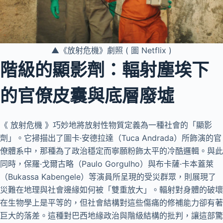
▲《放射危機》劇照 ( 圖 Netflix )
階級的顯影劑：輻射塵埃下
的官僚皮囊與底層廢墟
《 放射危機 》巧妙地將放射性物質定義為一種社會的「顯影
劑」。它掃描出了圖卡·安德拉達（Tuca Andrada）所飾演的官
僚體系中，那種為了政治穩定而寧願粉飾太平的冷酷邏輯。與此
同時，保羅·戈爾古略（Paulo Gorgulho）與布卡薩·卡本蓋萊
（Bukassa Kabengele）等演員所呈現的受災群眾，則展現了
災難在地理與社會邊緣如何被「雙重放大」。輻射對身體的破壞
在生物學上是平等的，但社會結構對這些傷痛的修補能力卻有著
巨大的落差。這種對巴西地緣政治與階級結構的批判，讓這部驚