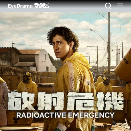
EyeDrama 愛劇迷