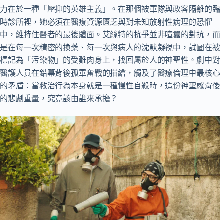
力在於一種「壓抑的英雄主義」。在那個被軍隊與政客隔離的臨
時診所裡，她必須在醫療資源匱乏與對未知放射性病理的恐懼
中，維持住醫者的最後體面。艾絲特的抗爭並非喧囂的對抗，而
是在每一次精密的換藥、每一次與病人的沈默凝視中，試圖在被
標記為「污染物」的受難肉身上，找回屬於人的神聖性。劇中對
醫護人員在鉛幕背後孤軍奮戰的描繪，觸及了醫療倫理中最核心
的矛盾：當救治行為本身就是一種慢性自殺時，這份神聖感背後
的悲劇重量，究竟該由誰來承擔？