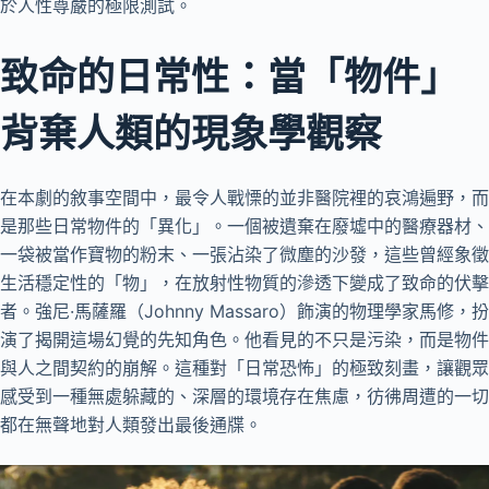
於人性尊嚴的極限測試。
致命的日常性：當「物件」
背棄人類的現象學觀察
在本劇的敘事空間中，最令人戰慄的並非醫院裡的哀鴻遍野，而
是那些日常物件的「異化」。一個被遺棄在廢墟中的醫療器材、
一袋被當作寶物的粉末、一張沾染了微塵的沙發，這些曾經象徵
生活穩定性的「物」，在放射性物質的滲透下變成了致命的伏擊
者。強尼·馬薩羅（Johnny Massaro）飾演的物理學家馬修，扮
演了揭開這場幻覺的先知角色。他看見的不只是污染，而是物件
與人之間契約的崩解。這種對「日常恐怖」的極致刻畫，讓觀眾
感受到一種無處躲藏的、深層的環境存在焦慮，彷彿周遭的一切
都在無聲地對人類發出最後通牒。