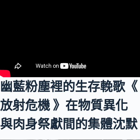
幽藍粉塵裡的生存輓歌《
放射危機 》在物質異化
與肉身祭獻間的集體沈默