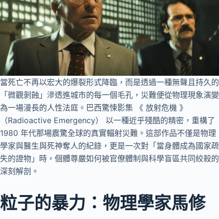
當死亡不再以宏大的爆裂形式降臨，而是透過一種無聲且持久的
「微觀剝蝕」滲透進城市的每一個毛孔，災難便從物理現象演變
為一場漫長的人性法庭。巴西驚悚影集 《 放射危機 》
（Radioactive Emergency） 以一種近乎殘酷的精密，重構了
1980 年代那場震驚全球的真實輻射災難。這部作品不僅是物理
學家與醫生與死神奪人的紀錄，更是一次對「當身體成為國家疏
失的證物」時，個體尊嚴如何被官僚體制與科學盲區共同絞殺的
深刻解剖。
粒子的暴力：物理學家馬修