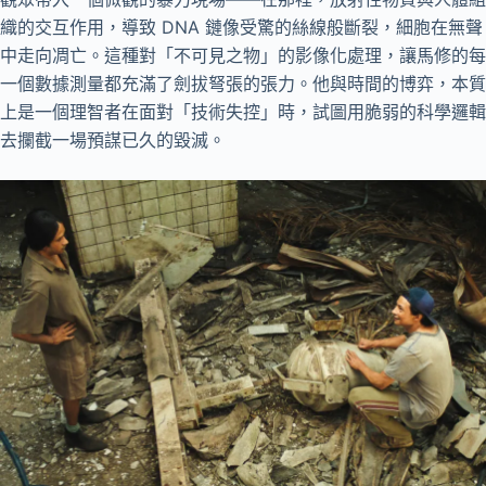
織的交互作用，導致 DNA 鏈像受驚的絲線般斷裂，細胞在無聲
中走向凋亡。這種對「不可見之物」的影像化處理，讓馬修的每
一個數據測量都充滿了劍拔弩張的張力。他與時間的博弈，本質
上是一個理智者在面對「技術失控」時，試圖用脆弱的科學邏輯
去攔截一場預謀已久的毀滅。