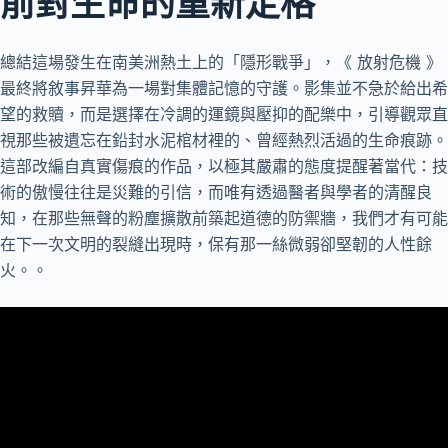
前對生命的重新定格
總結這場發生在南美洲熱土上的「隱形戰爭」，《 放射危機 》
最終將敘事昇華為一場對集體記憶的守護。影集並不急於給出希
望的救贖，而是選擇在冷調的運鏡與壓抑的配樂中，引導觀眾直
視那些被遺忘在鉛封水泥棺材裡的、曾經熱烈活過的生命痕跡。
這部改編自真實傷痕的作品，以極其嚴肅的態度提醒著當代：技
術的傲慢往往是災難的引信，而唯有透過醫者與學者的清醒良
知，在那些無聲的粉塵擴散前築起道德的防禦牆，我們才有可能
在下一次文明的裂縫出現時，保有那一絲微弱卻堅韌的人性餘
火。。