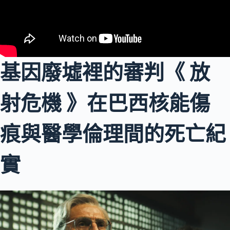
基因廢墟裡的審判《 放
射危機 》在巴西核能傷
痕與醫學倫理間的死亡紀
實