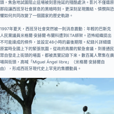
頭，焦急地試圖阻止這場被刻意拖延的殘酷處決。影片不僅還原
那段讓西班牙社會屏息的黑暗時刻，更深刻呈現團結、憐憫與恐
懼如何共同改變了一個國家的歷史軌跡。
1997年夏天，西班牙社會突然被一則消息震動：年輕的巴斯克
人民黨議員米格爾·安赫爾·布蘭科遭到ETA綁架。恐怖組織提出
不可能達成的條件，並設定48小時的最後期限。紀錄片詳細還
原當時全國上下的緊張氛圍，從政府高層的緊急會議，到普通民
眾自發走上街頭的場面，都被真實記錄下來。數百萬人聚集在廣
場與街頭，高喊「Miguel Ángel libre」（米格爾·安赫爾自
由），形成西班牙現代史上罕見的集體動員。