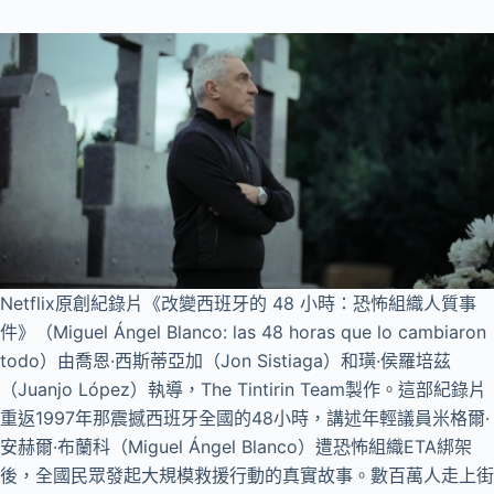
Netflix原創紀錄片《改變西班牙的 48 小時：恐怖組織人質事
件》（Miguel Ángel Blanco: las 48 horas que lo cambiaron
todo）由喬恩·西斯蒂亞加（Jon Sistiaga）和璜·侯羅培茲
（Juanjo López）執導，The Tintirin Team製作。這部紀錄片
重返1997年那震撼西班牙全國的48小時，講述年輕議員米格爾·
安赫爾·布蘭科（Miguel Ángel Blanco）遭恐怖組織ETA綁架
後，全國民眾發起大規模救援行動的真實故事。數百萬人走上街