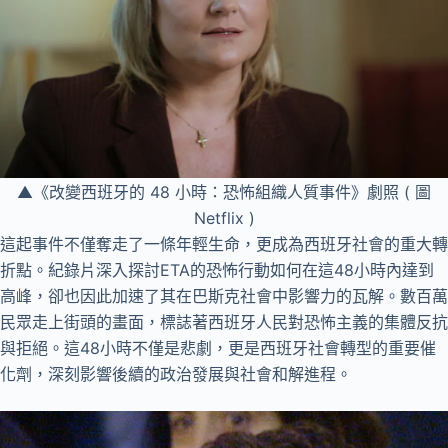
▲《改變西班牙的 48 小時：恐怖組織人質事件》劇照 ( 圖
Netflix )
這起事件不僅奪走了一條年輕生命，更成為西班牙社會的重大轉
折點。紀錄片深入探討ETA的恐怖行動如何在這48小時內達到
高峰，卻也因此加速了其在巴斯克社會中影響力的瓦解。數百萬
民眾走上街頭的畫面，標誌著西班牙人民對恐怖主義的集體反抗
與拒絕。這48小時不僅是悲劇，更是西班牙社會轉型的重要催
化劑，深刻影響後續的政治發展與社會和解進程。