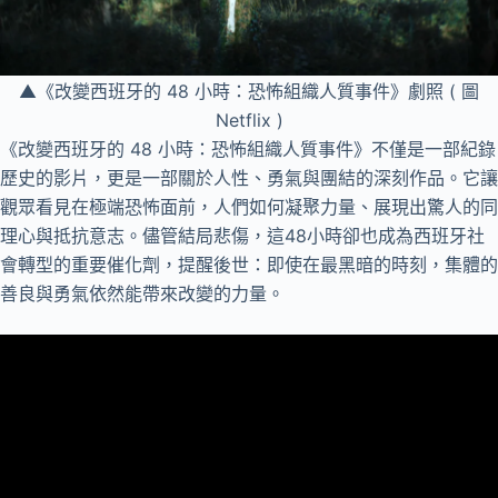
▲《改變西班牙的 48 小時：恐怖組織人質事件》劇照 ( 圖
Netflix )
《改變西班牙的 48 小時：恐怖組織人質事件》不僅是一部紀錄
歷史的影片，更是一部關於人性、勇氣與團結的深刻作品。它讓
觀眾看見在極端恐怖面前，人們如何凝聚力量、展現出驚人的同
理心與抵抗意志。儘管結局悲傷，這48小時卻也成為西班牙社
會轉型的重要催化劑，提醒後世：即使在最黑暗的時刻，集體的
善良與勇氣依然能帶來改變的力量。