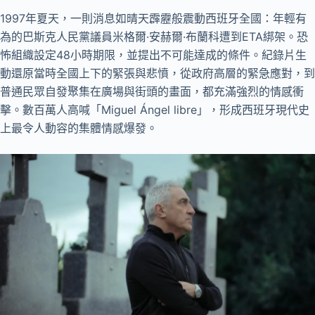
1997年夏天，一則消息如晴天霹靂般震動西班牙全國：年輕有
為的巴斯克人民黨議員米格爾·安赫爾·布蘭科遭到ETA綁架。恐
怖組織設定48小時期限，並提出不可能達成的條件。紀錄片生
動還原當時全國上下的緊張與悲憤，從政府高層的緊急應對，到
普通民眾自發聚集在廣場與街頭的畫面，都充滿強烈的情感衝
擊。數百萬人高喊「Miguel Ángel libre」，形成西班牙現代史
上最令人動容的集體情感爆發。