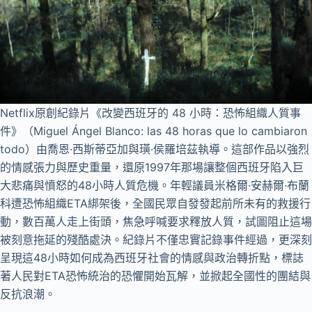
Netflix原創紀錄片《改變西班牙的 48 小時：恐怖組織人質事
件》（Miguel Ángel Blanco: las 48 horas que lo cambiaron
todo）由喬恩·西斯蒂亞加與璜·侯羅培茲執導。這部作品以強烈
的情感張力與歷史重量，還原1997年那場讓整個西班牙陷入巨
大悲痛與憤怒的48小時人質危機。年輕議員米格爾·安赫爾·布蘭
科遭恐怖組織ETA綁架後，全國民眾自發發起前所未有的救援行
動，數百萬人走上街頭，焦急呼喊要求釋放人質，試圖阻止這場
被刻意拖延的殘酷處決。紀錄片不僅忠實記錄事件經過，更深刻
呈現這48小時如何成為西班牙社會的情感與政治轉折點，標誌
著人民對ETA恐怖統治的恐懼開始瓦解，並掀起全國性的團結與
反抗浪潮。