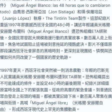
件》（Miguel Ángel Blanco: las 48 horas que lo cambiaron
todo）由喬恩·西斯蒂亞加（Jon Sistiaga）和璜·侯羅培茲
（Juanjo López）執導，The Tintirin Team製作。這部紀錄片
重返1997年那震撼西班牙全國的48小時，講述年輕議員米格爾·
安赫爾·布蘭科（Miguel Ángel Blanco）遭恐怖組織ETA綁架
後，全國民眾發起大規模救援行動的真實故事。數百萬人走上街
頭，焦急地試圖阻止這場被刻意拖延的殘酷處決。影片不僅還原
那段讓西班牙社會屏息的黑暗時刻，更深刻呈現團結、憐憫與恐
懼如何共同改變了一個國家的歷史軌跡。
1997年夏天，西班牙社會突然被一則消息震動：年輕的巴斯克
人民黨議員米格爾·安赫爾·布蘭科遭到ETA綁架。恐怖組織提出
不可能達成的條件，並設定48小時的最後期限。紀錄片詳細還
原當時全國上下的緊張氛圍，從政府高層的緊急會議，到普通民
眾自發走上街頭的場面，都被真實記錄下來。數百萬人聚集在廣
場與街頭，高喊「Miguel Ángel libre」（米格爾·安赫爾自
由），形成西班牙現代史上罕見的集體動員。