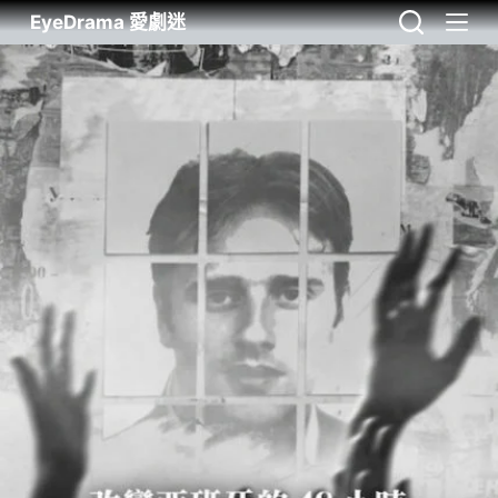
EyeDrama 愛劇迷