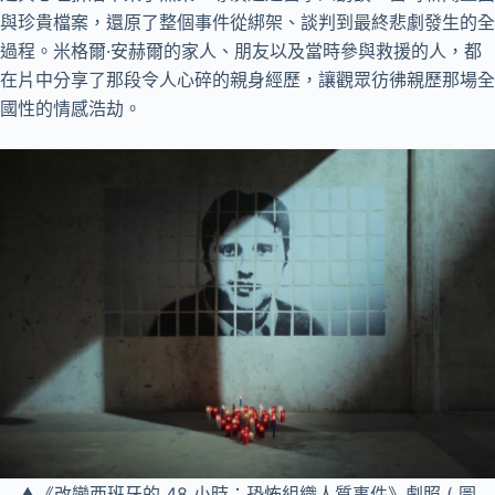
與珍貴檔案，還原了整個事件從綁架、談判到最終悲劇發生的全
過程。米格爾·安赫爾的家人、朋友以及當時參與救援的人，都
在片中分享了那段令人心碎的親身經歷，讓觀眾彷彿親歷那場全
國性的情感浩劫。
▲《改變西班牙的 48 小時：恐怖組織人質事件》劇照 ( 圖