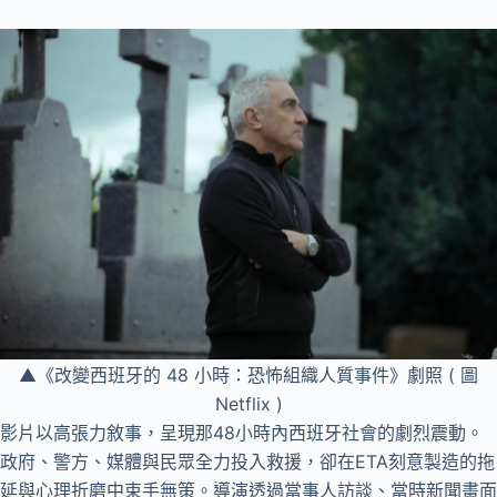
▲《改變西班牙的 48 小時：恐怖組織人質事件》劇照 ( 圖
Netflix )
影片以高張力敘事，呈現那48小時內西班牙社會的劇烈震動。
政府、警方、媒體與民眾全力投入救援，卻在ETA刻意製造的拖
延與心理折磨中束手無策。導演透過當事人訪談、當時新聞畫面