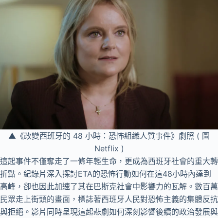
▲《改變西班牙的 48 小時：恐怖組織人質事件》劇照 ( 圖
Netflix )
這起事件不僅奪走了一條年輕生命，更成為西班牙社會的重大轉
折點。紀錄片深入探討ETA的恐怖行動如何在這48小時內達到
高峰，卻也因此加速了其在巴斯克社會中影響力的瓦解。數百萬
民眾走上街頭的畫面，標誌著西班牙人民對恐怖主義的集體反抗
與拒絕。影片同時呈現這起悲劇如何深刻影響後續的政治發展與