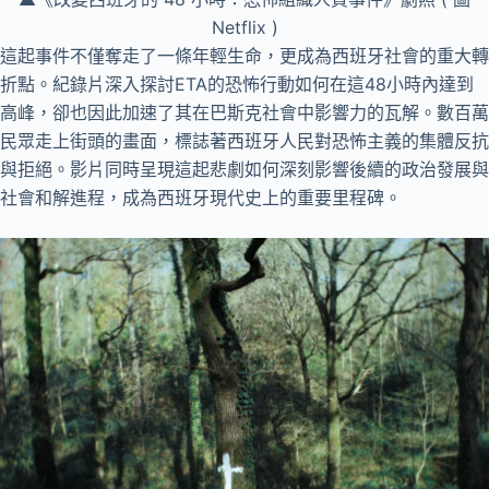
Netflix )
這起事件不僅奪走了一條年輕生命，更成為西班牙社會的重大轉
折點。紀錄片深入探討ETA的恐怖行動如何在這48小時內達到
高峰，卻也因此加速了其在巴斯克社會中影響力的瓦解。數百萬
民眾走上街頭的畫面，標誌著西班牙人民對恐怖主義的集體反抗
與拒絕。影片同時呈現這起悲劇如何深刻影響後續的政治發展與
社會和解進程，成為西班牙現代史上的重要里程碑。