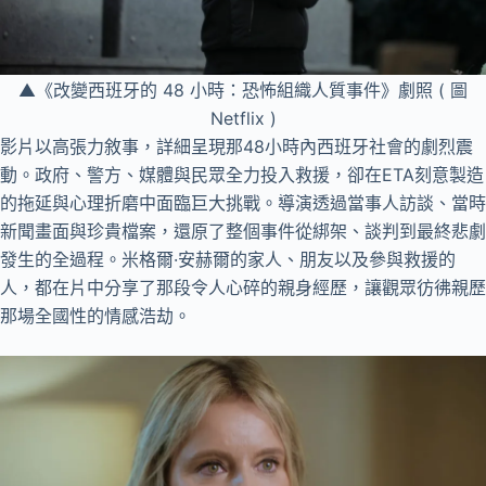
▲《改變西班牙的 48 小時：恐怖組織人質事件》劇照 ( 圖
Netflix )
影片以高張力敘事，詳細呈現那48小時內西班牙社會的劇烈震
動。政府、警方、媒體與民眾全力投入救援，卻在ETA刻意製造
的拖延與心理折磨中面臨巨大挑戰。導演透過當事人訪談、當時
新聞畫面與珍貴檔案，還原了整個事件從綁架、談判到最終悲劇
發生的全過程。米格爾·安赫爾的家人、朋友以及參與救援的
人，都在片中分享了那段令人心碎的親身經歷，讓觀眾彷彿親歷
那場全國性的情感浩劫。