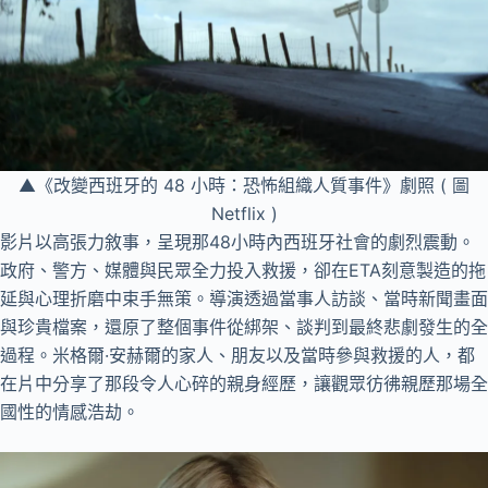
▲《改變西班牙的 48 小時：恐怖組織人質事件》劇照 ( 圖
Netflix )
影片以高張力敘事，呈現那48小時內西班牙社會的劇烈震動。
政府、警方、媒體與民眾全力投入救援，卻在ETA刻意製造的拖
延與心理折磨中束手無策。導演透過當事人訪談、當時新聞畫面
與珍貴檔案，還原了整個事件從綁架、談判到最終悲劇發生的全
過程。米格爾·安赫爾的家人、朋友以及當時參與救援的人，都
在片中分享了那段令人心碎的親身經歷，讓觀眾彷彿親歷那場全
國性的情感浩劫。