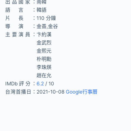
出品國家：
南韓
語言：
韓語
片長：
110 分鐘
導演：
金善,金谷
主要演員：
卞約漢
金武烈
金熙元
朴明勳
李珠煐
趙在允
IMDb評分：
6.2
/ 10
台灣首播日：
2021-10-08
Google行事曆