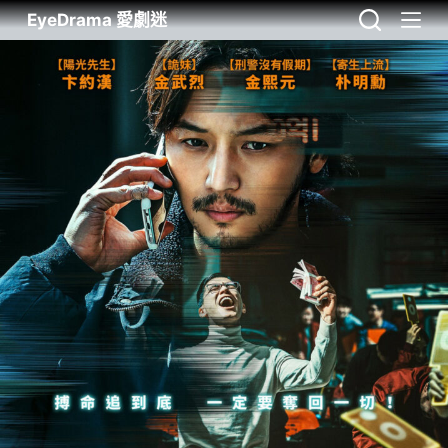
EyeDrama 愛劇迷