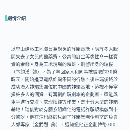
劇情介紹
以釜山建築工地職員為對象的詐騙電話，讓許多人瞬
間失去了女兒的醫藥費、公寓的訂金等像性命一樣寶
貴的金錢。身為工地現場的領班、刑警出身的瑞俊
（卞約漢 飾），為了拿回家人和同事被騙取的30億
韓元，開始追查電話詐騙集團的行跡。後來瑞俊終於
成功潛入詐騙集團位於中國的詐騙基地，這裡不僅掌
握許多人的個資，有籌劃詐騙劇本的企劃室，還能與
車手進行交涉、處理換錢等作業，是十分大型的詐騙
基地！瑞俊對於有體系組織化的電話詐騙規模感到十
分驚訝，他在這也終於見到了詐騙集團企劃室的負責
人郭專家（金武烈 飾），還知道他正企劃韓幣300