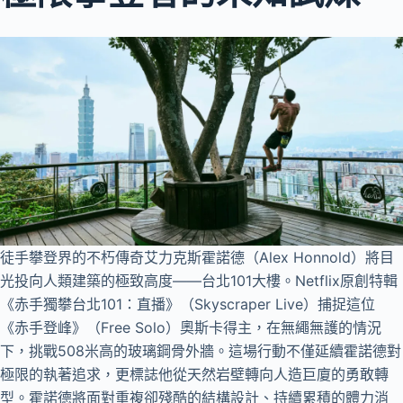
徒手攀登界的不朽傳奇艾力克斯霍諾德（Alex Honnold）將目
光投向人類建築的極致高度——台北101大樓。Netflix原創特輯
《赤手獨攀台北101：直播》（Skyscraper Live）捕捉這位
《赤手登峰》（Free Solo）奧斯卡得主，在無繩無護的情況
下，挑戰508米高的玻璃鋼骨外牆。這場行動不僅延續霍諾德對
極限的執著追求，更標誌他從天然岩壁轉向人造巨廈的勇敢轉
型。霍諾德將面對重複卻殘酷的結構設計、持續累積的體力消