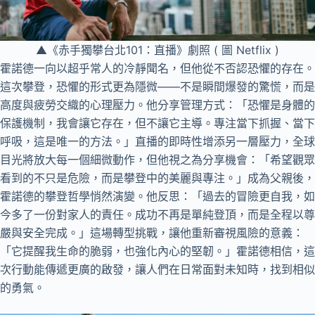
▲《赤手獨攀台北101：直播》劇照 ( 圖 Netflix )
霍諾德一向以超乎常人的冷靜聞名，但他從不否認恐懼的存在。
這次攀登，恐懼的形式更為隱微——不是瞬間爆發的驚慌，而是
高度與疲勞交織的心理壓力。他分享管理方式：「恐懼是身體的
保護機制，我會讓它存在，但不讓它主導。專注當下抓握、當下
呼吸，這是唯一的方法。」直播的即時性增添另一層壓力，全球
目光將放大每一個細微動作，但他視之為分享機會：「希望觀眾
看到的不只是危險，而是攀登中的美麗與專注。」成為父親後，
霍諾德的攀登哲學悄然演變。他反思：「過去的冒險更自我，如
今多了一份對家人的責任。成功不再是單純登頂，而是全程以尊
嚴與安全完成。」這場轉型挑戰，讓他重新審視風險的意義：
「它提醒我生命的脆弱，也強化內心的堅韌。」霍諾德相信，這
次行動能傳遞更廣的啟發，讓人們在日常面對未知時，找到相似
的勇氣。