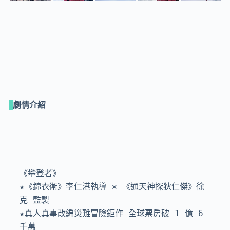
劇情介紹
《攀登者》

★《錦衣衛》李仁港執導 ✕ 《通天神探狄仁傑》徐
克 監製

★真人真事改編災難冒險鉅作 全球票房破 1 億 6 
千萬
