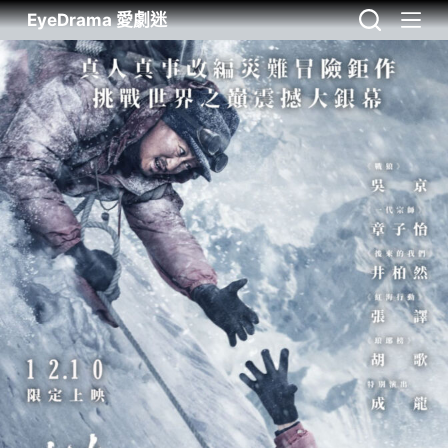
EyeDrama 愛劇迷