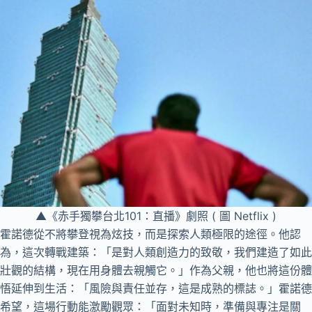
▲《赤手獨攀台北101：直播》劇照 ( 圖 Netflix )
霍諾德從不將攀登視為炫技，而是探索人類極限的途徑。他認
為，這次轉戰建築：「是對人類創造力的致敬，我們建造了如此
壯觀的結構，現在用身體去親觸它。」作為父親，他也將這份體
悟延伸到生活：「風險與責任並存，這是成熟的標誌。」霍諾德
希望，這場行動能激勵觀眾：「面對未知時，準備與專注是關