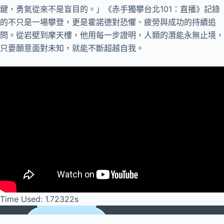
鍵，勇氣從來不是盲目的。」《赤手獨攀台北101：直播》記錄
的不只是一場攀登，更是霍諾德對恐懼、疲勞與成功的持續追
問。從岩壁到摩天樓，他用每一步證明，人類的潛能永無止境，
只要願意面對未知，就能不斷超越自我。
Time Used: 1.72322s