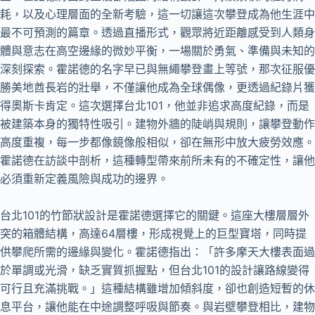
耗，以及心理層面的全新考驗，這一切讓這次攀登成為他生涯中
最不可預測的篇章。透過直播形式，觀眾將近距離感受到人類身
體與意志在高空邊緣的微妙平衡，一場關於勇氣、準備與未知的
深刻探索。霍諾德的名字早已與無繩攀登畫上等號，那次征服優
勝美地酋長岩的壯舉，不僅讓他成為全球偶像，更透過紀錄片獲
得奧斯卡肯定。這次選擇台北101，他並非追求高度紀錄，而是
被建築本身的獨特性吸引。建物外牆的陡峭與規則，讓攀登動作
高度重複，每一步都像鏡像般相似，卻在無形中放大疲勞效應。
霍諾德在訪談中剖析，這種轉型帶來前所未有的不確定性，讓他
必須重新定義風險與成功的邊界。
台北101的竹節狀設計是霍諾德選擇它的關鍵。這座大樓層層外
突的箱體結構，高達64層樓，形成視覺上的巨型寶塔，同時提
供攀爬所需的邊緣與變化。霍諾德指出：「許多摩天大樓表面過
於單調或光滑，缺乏實質抓握點，但台北101的設計讓路線變得
可行且充滿挑戰。」這種結構雖增加傾斜度，卻也創造短暫的休
息平台，讓他能在中途調整呼吸與節奏。與岩壁攀登相比，建物