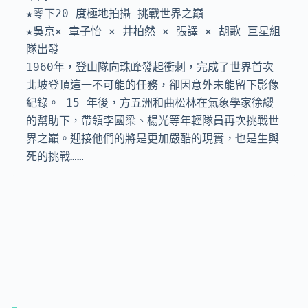
★零下20 度極地拍攝 挑戰世界之巔

★吳京✕ 章子怡 ✕ 井柏然 ✕ 張譯 ✕ 胡歌 巨星組
隊出發

1960年，登山隊向珠峰發起衝刺，完成了世界首次
北坡登頂這一不可能的任務，卻因意外未能留下影像
紀錄。 15 年後，方五洲和曲松林在氣象學家徐纓
的幫助下，帶領李國梁、楊光等年輕隊員再次挑戰世
界之巔。迎接他們的將是更加嚴酷的現實，也是生與