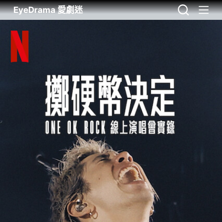
EyeDrama 愛劇迷