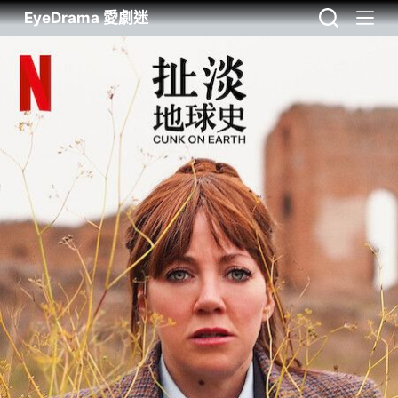
EyeDrama 愛劇迷