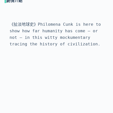
劇情介紹
《扯淡地球史》Philomena Cunk is here to 
show how far humanity has come — or 
not — in this witty mockumentary 
tracing the history of civilization.