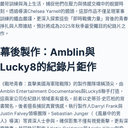
嚴苛訓練與海上生活，捕捉他們在壓力與情感交織中的蛻變時
刻。透過導演Chelsea Yarnell的鏡頭，這部作品不僅呈現軍事
訓練的鐵血嚴謹，更深入探索這些「即時戰備力量」背後的青春
掙扎與人際連結，預計將成為2025年秋季最受矚目的紀錄片之
作。
幕後製作：Amblin與
Lucky8的紀錄片鉅作
《戰地青春：直擊美國海軍陸戰隊》的製作團隊堪稱頂尖，由
Amblin Entertainment Documentaries與Lucky8聯手打造，
這兩家公司在紀錄片領域素有盛名，前者以史蒂芬·史匹柏的背
書聞名，後者擅長捕捉真實情感。執行製作人Darryl Frank與
Justin Falvey領導團隊，Sebastian Junger（《風暴中的男
人》導演）等資深人士參與，確保影集不僅有視覺衝擊，更有深