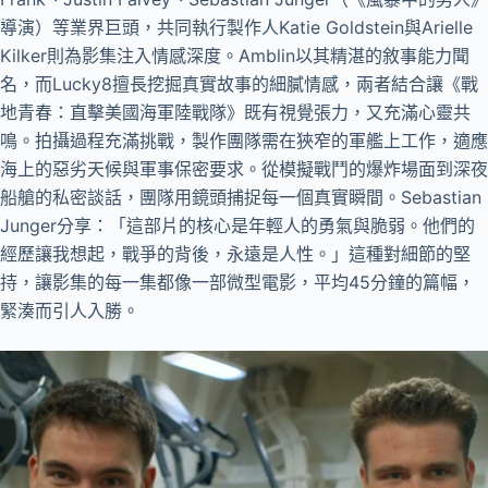
導演）等業界巨頭，共同執行製作人Katie Goldstein與Arielle
Kilker則為影集注入情感深度。Amblin以其精湛的敘事能力聞
名，而Lucky8擅長挖掘真實故事的細膩情感，兩者結合讓《戰
地青春：直擊美國海軍陸戰隊》既有視覺張力，又充滿心靈共
鳴。拍攝過程充滿挑戰，製作團隊需在狹窄的軍艦上工作，適應
海上的惡劣天候與軍事保密要求。從模擬戰鬥的爆炸場面到深夜
船艙的私密談話，團隊用鏡頭捕捉每一個真實瞬間。Sebastian
Junger分享：「這部片的核心是年輕人的勇氣與脆弱。他們的
經歷讓我想起，戰爭的背後，永遠是人性。」這種對細節的堅
持，讓影集的每一集都像一部微型電影，平均45分鐘的篇幅，
緊湊而引人入勝。