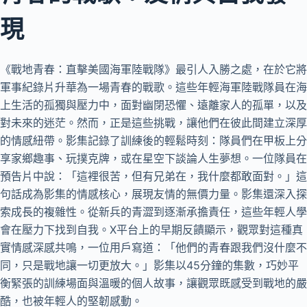
現
《戰地青春：直擊美國海軍陸戰隊》最引人入勝之處，在於它將
軍事紀錄片升華為一場青春的戰歌。這些年輕海軍陸戰隊員在海
上生活的孤獨與壓力中，面對幽閉恐懼、遠離家人的孤單，以及
對未來的迷茫。然而，正是這些挑戰，讓他們在彼此間建立深厚
的情感紐帶。影集記錄了訓練後的輕鬆時刻：隊員們在甲板上分
享家鄉趣事、玩撲克牌，或在星空下談論人生夢想。一位隊員在
預告片中說：「這裡很苦，但有兄弟在，我什麼都敢面對。」這
句話成為影集的情感核心，展現友情的無價力量。影集還深入探
索成長的複雜性。從新兵的青澀到逐漸承擔責任，這些年輕人學
會在壓力下找到自我。X平台上的早期反饋顯示，觀眾對這種真
實情感深感共鳴，一位用戶寫道：「他們的青春跟我們沒什麼不
同，只是戰地讓一切更放大。」影集以45分鐘的集數，巧妙平
衡緊張的訓練場面與溫暖的個人故事，讓觀眾既感受到戰地的嚴
酷，也被年輕人的堅韌感動。