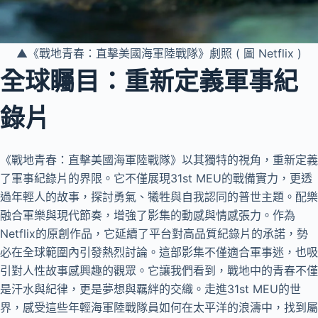
▲《戰地青春：直擊美國海軍陸戰隊》劇照 ( 圖 Netflix )
全球矚目：重新定義軍事紀
錄片
《戰地青春：直擊美國海軍陸戰隊》以其獨特的視角，重新定義
了軍事紀錄片的界限。它不僅展現31st MEU的戰備實力，更透
過年輕人的故事，探討勇氣、犧牲與自我認同的普世主題。配樂
融合軍樂與現代節奏，增強了影集的動感與情感張力。作為
Netflix的原創作品，它延續了平台對高品質紀錄片的承諾，勢
必在全球範圍內引發熱烈討論。這部影集不僅適合軍事迷，也吸
引對人性故事感興趣的觀眾。它讓我們看到，戰地中的青春不僅
是汗水與紀律，更是夢想與羈絆的交織。走進31st MEU的世
界，感受這些年輕海軍陸戰隊員如何在太平洋的浪濤中，找到屬