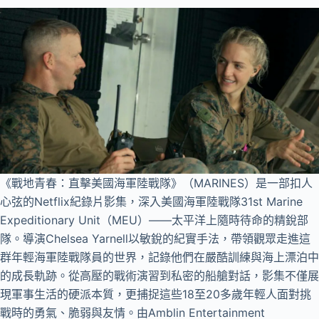
《戰地青春：直擊美國海軍陸戰隊》（MARINES）是一部扣人
心弦的Netflix紀錄片影集，深入美國海軍陸戰隊31st Marine
Expeditionary Unit（MEU）——太平洋上隨時待命的精銳部
隊。導演Chelsea Yarnell以敏銳的紀實手法，帶領觀眾走進這
群年輕海軍陸戰隊員的世界，記錄他們在嚴酷訓練與海上漂泊中
的成長軌跡。從高壓的戰術演習到私密的船艙對話，影集不僅展
現軍事生活的硬派本質，更捕捉這些18至20多歲年輕人面對挑
戰時的勇氣、脆弱與友情。由Amblin Entertainment