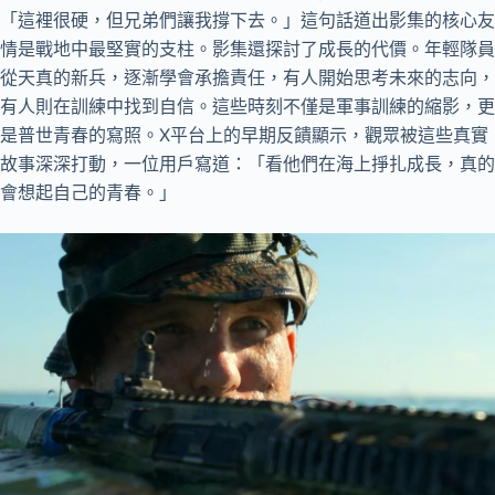
「這裡很硬，但兄弟們讓我撐下去。」這句話道出影集的核心友
情是戰地中最堅實的支柱。影集還探討了成長的代價。年輕隊員
從天真的新兵，逐漸學會承擔責任，有人開始思考未來的志向，
有人則在訓練中找到自信。這些時刻不僅是軍事訓練的縮影，更
是普世青春的寫照。X平台上的早期反饋顯示，觀眾被這些真實
故事深深打動，一位用戶寫道：「看他們在海上掙扎成長，真的
會想起自己的青春。」