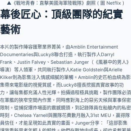
▲《戰地青春：直擊美國海軍陸戰隊》劇照 ( 圖 Netflix )
幕後匠心：頂級團隊的紀實
藝術
本片的製作陣容匯聚業界菁英，由Amblin Entertainment
Documentaries與Lucky8聯合打造，執行製作人Darryl
Frank、Justin Falvey、Sebastian Junger（《風暴中的男人》
導演）等人領軍，共同執行製作人Katie Goldstein與Arielle
Kilker則為影集注入情感細膩的筆觸。Amblin的史匹柏血統為影
集帶來電影級的視覺質感，而Lucky8擅長挖掘真實故事的功
力，讓每集都充滿人性光輝。拍攝過程極具挑戰，製作團隊必須
在軍艦的狹窄空間內作業，同時應對海上的惡劣天候與軍事保密
限制。從捕捉爆炸場面的震撼鏡頭，到記錄隊員在船艙內的私密
時刻，Chelsea Yarnell與團隊花費數月融入31st MEU，贏得隊
員信任，才能呈現如此真實的畫面。Junger分享：「這部影集
讓我重新思考年輕人的韌性。他們在戰地中成長，卻也承載著普