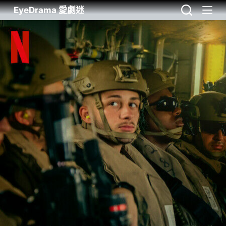
EyeDrama 愛劇迷