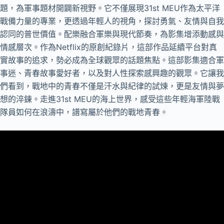
題，為軍事題材開闢新視野。它不僅展現31st MEU作為太平洋
戰備力量的專業，更透過年輕人的視角，探討勇氣、友情與自我
認同的普世價值。配樂融合軍樂與現代節奏，為影集增添動感與
情感層次。作為Netflix的原創紀錄片，這部作品延續平台對真
實故事的追求，勢必成為全球觀眾的話題焦點。這部影集適合軍
事迷、青春故事愛好者，以及對人性探索感興趣的觀眾。它讓我
們看到，戰地中的青春不僅是汗水與紀律的試煉，更是友情與夢
想的淬鍊。走進31st MEU的海上世界，感受這些年輕海軍陸戰
隊員如何在浪濤中，譜寫屬於他們的戰地青春。