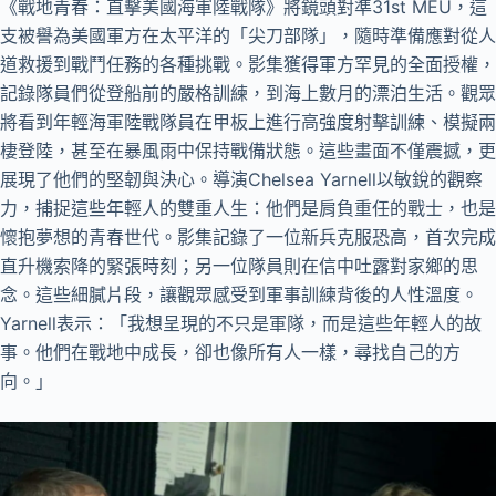
《戰地青春：直擊美國海軍陸戰隊》將鏡頭對準31st MEU，這
支被譽為美國軍方在太平洋的「尖刀部隊」，隨時準備應對從人
道救援到戰鬥任務的各種挑戰。影集獲得軍方罕見的全面授權，
記錄隊員們從登船前的嚴格訓練，到海上數月的漂泊生活。觀眾
將看到年輕海軍陸戰隊員在甲板上進行高強度射擊訓練、模擬兩
棲登陸，甚至在暴風雨中保持戰備狀態。這些畫面不僅震撼，更
展現了他們的堅韌與決心。導演Chelsea Yarnell以敏銳的觀察
力，捕捉這些年輕人的雙重人生：他們是肩負重任的戰士，也是
懷抱夢想的青春世代。影集記錄了一位新兵克服恐高，首次完成
直升機索降的緊張時刻；另一位隊員則在信中吐露對家鄉的思
念。這些細膩片段，讓觀眾感受到軍事訓練背後的人性溫度。
Yarnell表示：「我想呈現的不只是軍隊，而是這些年輕人的故
事。他們在戰地中成長，卻也像所有人一樣，尋找自己的方
向。」