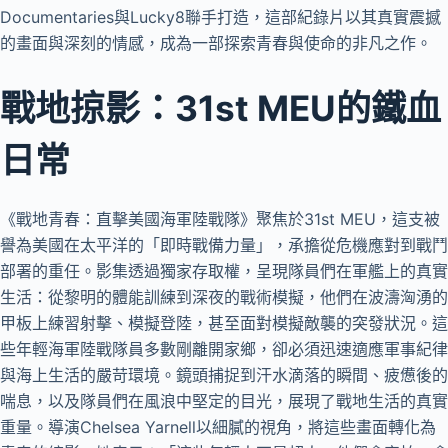
Documentaries與Lucky8聯手打造，這部紀錄片以其真實震撼
的畫面與深刻的情感，成為一部探索青春與使命的非凡之作。
戰地掠影：31st MEU的鐵血
日常
《戰地青春：直擊美國海軍陸戰隊》聚焦於31st MEU，這支被
譽為美國在太平洋的「即時戰備力量」，承擔從危機應對到戰鬥
部署的重任。影集透過獨家存取權，呈現隊員們在軍艦上的真實
生活：從黎明的體能訓練到深夜的戰術模擬，他們在波濤洶湧的
甲板上練習射擊、模擬登陸，甚至面對模擬敵襲的突發狀況。這
些年輕海軍陸戰隊員多數剛離開家鄉，卻必須迅速適應軍事紀律
與海上生活的嚴苛環境。鏡頭捕捉到汗水滴落的瞬間、疲憊後的
喘息，以及隊員們在風浪中堅定的目光，展現了戰地生活的真實
重量。導演Chelsea Yarnell以細膩的視角，將這些畫面轉化為