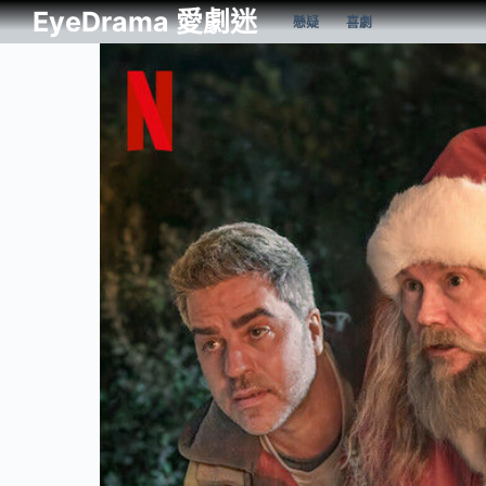
EyeDrama 愛劇迷
懸疑
喜劇