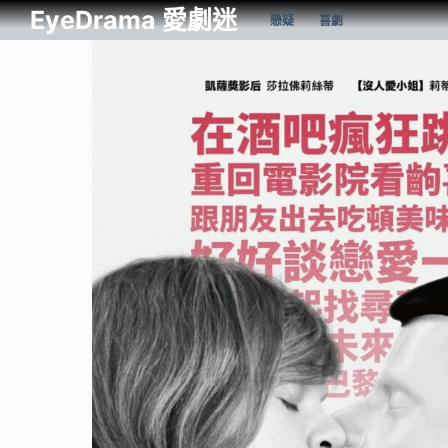
EyeDrama 愛劇迷
懸疑
喜劇