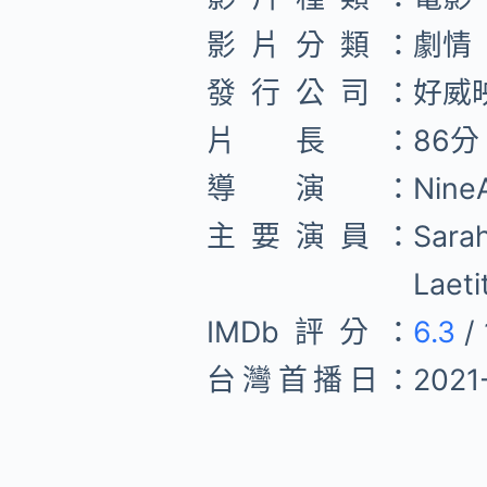
影片分類：
劇情
發行公司：
好威
片長：
86分
導演：
Nin
主要演員：
Sar
Lae
IMDb評分：
6.3
/ 
台灣首播日：
2021