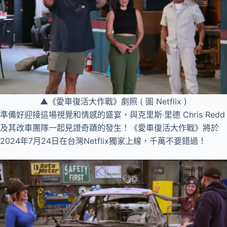
▲《愛車復活大作戰》劇照 ( 圖 Netflix )
準備好迎接這場視覺和情感的盛宴，與克里斯·里德 Chris Redd
及其改車團隊一起見證奇蹟的發生！《愛車復活大作戰》將於
2024年7月24日在台灣Netflix獨家上線，千萬不要錯過！