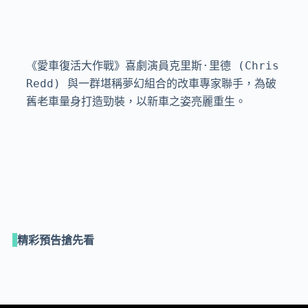
《愛車復活大作戰》喜劇演員克里斯·里德 (Chris 
Redd) 與一群堪稱夢幻組合的改車專家聯手，為破
舊老車量身打造勁裝，以新車之姿亮麗重生。
精彩預告搶先看