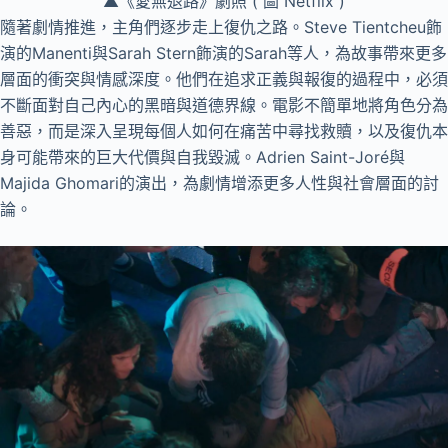
▲《愛無退路》劇照 ( 圖 Netflix )
隨著劇情推進，主角們逐步走上復仇之路。Steve Tientcheu飾
演的Manenti與Sarah Stern飾演的Sarah等人，為故事帶來更多
層面的衝突與情感深度。他們在追求正義與報復的過程中，必須
不斷面對自己內心的黑暗與道德界線。電影不簡單地將角色分為
善惡，而是深入呈現每個人如何在痛苦中尋找救贖，以及復仇本
身可能帶來的巨大代價與自我毀滅。Adrien Saint-Joré與
Majida Ghomari的演出，為劇情增添更多人性與社會層面的討
論。