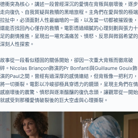
德衝突為核心，講述一段曾經深沉的愛情在背叛與崩壞後，逐步
走向復仇、自我質疑與救贖的黑暗旅程。主角們在愛與恨的極端
拉扯中，必須面對人性最幽暗的一面，以及當一切都被摧毀後，
還能否找回內心僅存的救贖。電影透過細膩的心理刻劃與張力十
足的劇情推進，呈現出一場充滿痛苦、憤怒、反思與微弱希望的
深刻人性探索。
故事從一段看似穩固的關係開始，卻因一次重大背叛而徹底破
碎。Nicolas Briançon飾演的Pr Bonfanti與Guillaume Gouix飾
演的Paul之間，曾經有過深厚的感情連結，但背叛像一把利刃，
將一切撕裂。電影以冷峻卻極具穿透力的鏡頭，呈現主角們在情
感崩壞後的震驚、憤怒與逐漸醞釀的復仇念頭，讓觀眾從一開始
就感受到那種愛情破裂後的巨大空虛與心理撕裂。