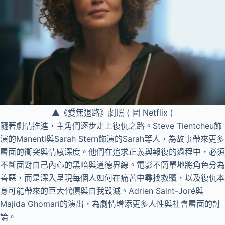
▲《愛無退路》劇照 ( 圖 Netflix )
隨著劇情推進，主角們逐步走上復仇之路。Steve Tientcheu飾
演的Manenti與Sarah Stern飾演的Sarah等人，為故事帶來更多
層面的衝突與情感深度。他們在追求正義與報復的過程中，必須
不斷面對自己內心的黑暗與道德界線。電影不簡單地將角色分為
善惡，而是深入呈現每個人如何在痛苦中尋找救贖，以及復仇本
身可能帶來的巨大代價與自我毀滅。Adrien Saint-Joré與
Majida Ghomari的演出，為劇情增添更多人性與社會層面的討
論。