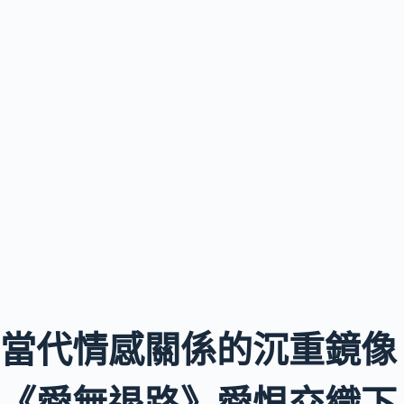
當代情感關係的沉重鏡像
《愛無退路》愛恨交織下