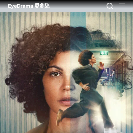
EyeDrama 愛劇迷