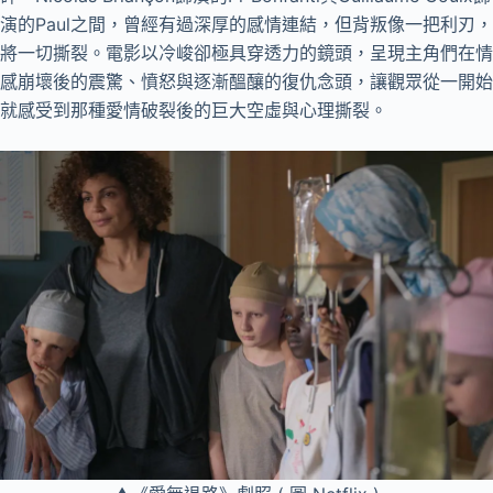
演的Paul之間，曾經有過深厚的感情連結，但背叛像一把利刃，
將一切撕裂。電影以冷峻卻極具穿透力的鏡頭，呈現主角們在情
感崩壞後的震驚、憤怒與逐漸醞釀的復仇念頭，讓觀眾從一開始
就感受到那種愛情破裂後的巨大空虛與心理撕裂。