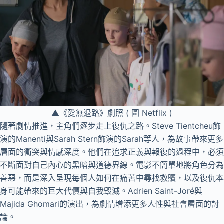
▲《愛無退路》劇照 ( 圖 Netflix )
隨著劇情推進，主角們逐步走上復仇之路。Steve Tientcheu飾
演的Manenti與Sarah Stern飾演的Sarah等人，為故事帶來更多
層面的衝突與情感深度。他們在追求正義與報復的過程中，必須
不斷面對自己內心的黑暗與道德界線。電影不簡單地將角色分為
善惡，而是深入呈現每個人如何在痛苦中尋找救贖，以及復仇本
身可能帶來的巨大代價與自我毀滅。Adrien Saint-Joré與
Majida Ghomari的演出，為劇情增添更多人性與社會層面的討
論。