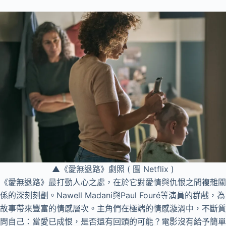
▲《愛無退路》劇照 ( 圖 Netflix )
《愛無退路》最打動人心之處，在於它對愛情與仇恨之間複雜關
係的深刻刻劃。Nawell Madani與Paul Fouré等演員的群戲，為
故事帶來豐富的情感層次。主角們在極端的情感漩渦中，不斷質
問自己：當愛已成恨，是否還有回頭的可能？電影沒有給予簡單