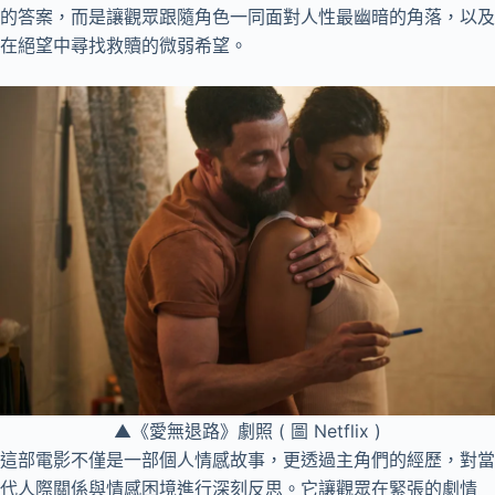
的答案，而是讓觀眾跟隨角色一同面對人性最幽暗的角落，以及
在絕望中尋找救贖的微弱希望。
▲《愛無退路》劇照 ( 圖 Netflix )
這部電影不僅是一部個人情感故事，更透過主角們的經歷，對當
代人際關係與情感困境進行深刻反思。它讓觀眾在緊張的劇情