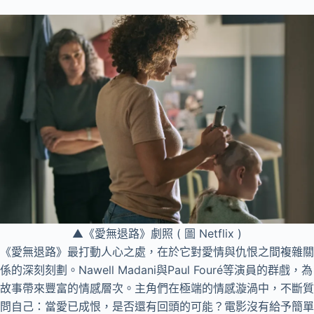
▲《愛無退路》劇照 ( 圖 Netflix )
《愛無退路》最打動人心之處，在於它對愛情與仇恨之間複雜關
係的深刻刻劃。Nawell Madani與Paul Fouré等演員的群戲，為
故事帶來豐富的情感層次。主角們在極端的情感漩渦中，不斷質
問自己：當愛已成恨，是否還有回頭的可能？電影沒有給予簡單