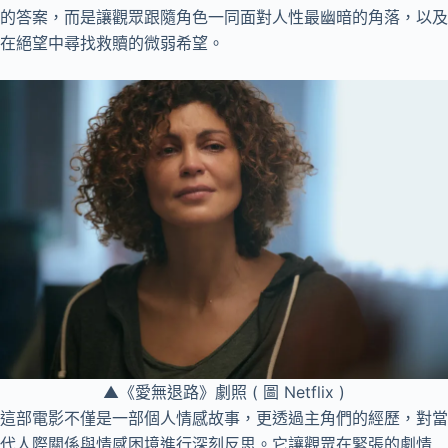
的答案，而是讓觀眾跟隨角色一同面對人性最幽暗的角落，以及
在絕望中尋找救贖的微弱希望。
▲《愛無退路》劇照 ( 圖 Netflix )
這部電影不僅是一部個人情感故事，更透過主角們的經歷，對當
代人際關係與情感困境進行深刻反思。它讓觀眾在緊張的劇情