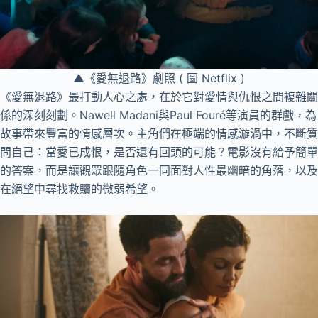
▲《愛無退路》劇照 ( 圖 Netflix )
《愛無退路》最打動人心之處，在於它對愛情與仇恨之間複雜關
係的深刻刻劃。Nawell Madani與Paul Fouré等演員的群戲，為
故事帶來豐富的情感層次。主角們在極端的情感漩渦中，不斷質
問自己：當愛已成恨，是否還有回頭的可能？電影沒有給予簡單
的答案，而是讓觀眾跟隨角色一同面對人性最幽暗的角落，以及
在絕望中尋找救贖的微弱希望。