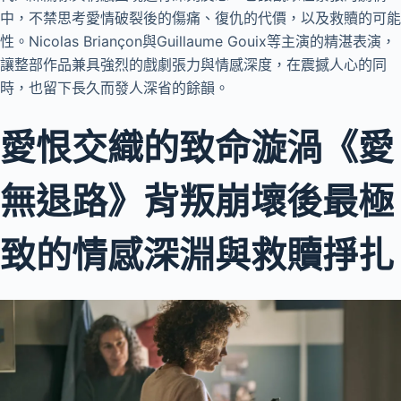
中，不禁思考愛情破裂後的傷痛、復仇的代價，以及救贖的可能
性。Nicolas Briançon與Guillaume Gouix等主演的精湛表演，
讓整部作品兼具強烈的戲劇張力與情感深度，在震撼人心的同
時，也留下長久而發人深省的餘韻。
愛恨交織的致命漩渦《愛
無退路》背叛崩壞後最極
致的情感深淵與救贖掙扎