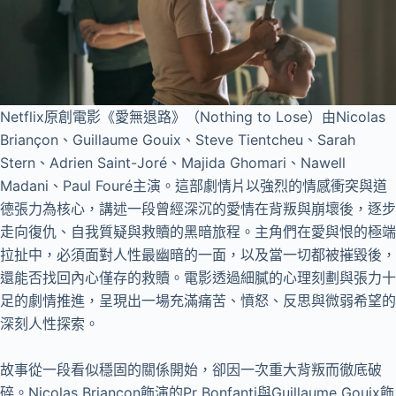
Netflix原創電影《愛無退路》（Nothing to Lose）由Nicolas
Briançon、Guillaume Gouix、Steve Tientcheu、Sarah
Stern、Adrien Saint-Joré、Majida Ghomari、Nawell
Madani、Paul Fouré主演。這部劇情片以強烈的情感衝突與道
德張力為核心，講述一段曾經深沉的愛情在背叛與崩壞後，逐步
走向復仇、自我質疑與救贖的黑暗旅程。主角們在愛與恨的極端
拉扯中，必須面對人性最幽暗的一面，以及當一切都被摧毀後，
還能否找回內心僅存的救贖。電影透過細膩的心理刻劃與張力十
足的劇情推進，呈現出一場充滿痛苦、憤怒、反思與微弱希望的
深刻人性探索。
故事從一段看似穩固的關係開始，卻因一次重大背叛而徹底破
碎。Nicolas Briançon飾演的Pr Bonfanti與Guillaume Gouix飾