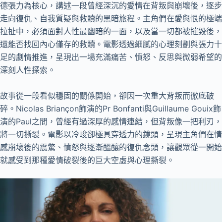
德張力為核心，講述一段曾經深沉的愛情在背叛與崩壞後，逐步
走向復仇、自我質疑與救贖的黑暗旅程。主角們在愛與恨的極端
拉扯中，必須面對人性最幽暗的一面，以及當一切都被摧毀後，
還能否找回內心僅存的救贖。電影透過細膩的心理刻劃與張力十
足的劇情推進，呈現出一場充滿痛苦、憤怒、反思與微弱希望的
深刻人性探索。
故事從一段看似穩固的關係開始，卻因一次重大背叛而徹底破
碎。Nicolas Briançon飾演的Pr Bonfanti與Guillaume Gouix飾
演的Paul之間，曾經有過深厚的感情連結，但背叛像一把利刃，
將一切撕裂。電影以冷峻卻極具穿透力的鏡頭，呈現主角們在情
感崩壞後的震驚、憤怒與逐漸醞釀的復仇念頭，讓觀眾從一開始
就感受到那種愛情破裂後的巨大空虛與心理撕裂。