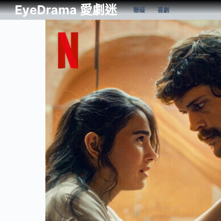
EyeDrama 愛劇迷
懸疑
喜劇