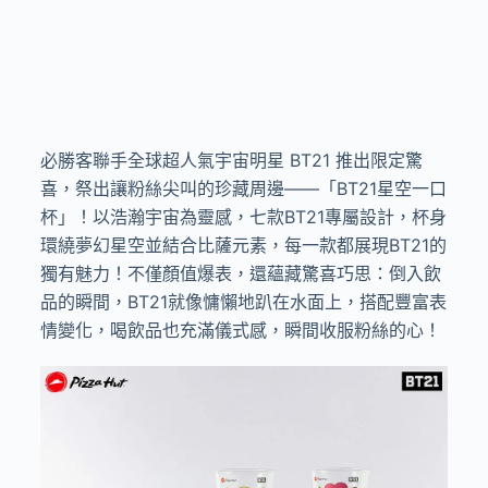
必勝客聯手全球超人氣宇宙明星
BT21
推出限定驚
喜，祭出讓粉絲尖叫的珍藏周邊——「
BT21
星空一口
杯」！以浩瀚宇宙為靈感，七款
BT21
專屬設計，杯身
環繞夢幻星空並結合比薩元素，每一款都展現
BT21
的
獨有魅力！
不僅顏值爆表，還蘊藏驚喜巧思：倒入飲
品的瞬間，
BT21
就像慵懶地趴在水面上，搭配豐富表
情變化，喝飲品也充滿儀式感，瞬間收服粉絲的心！