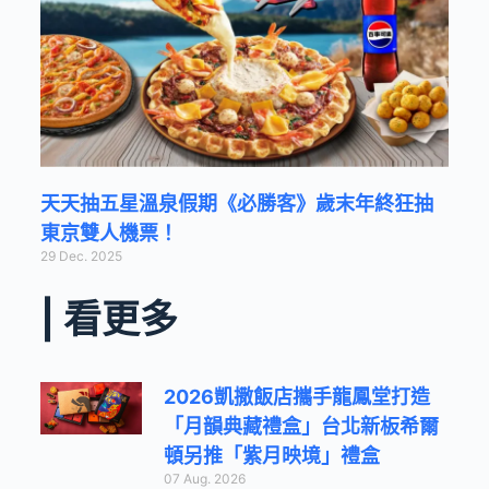
天天抽五星溫泉假期《必勝客》歲末年終狂抽
東京雙人機票！
29 Dec. 2025
| 看更多
2026凱撒飯店攜手龍鳳堂打造
「月韻典藏禮盒」台北新板希爾
頓另推「紫月映境」禮盒
07 Aug. 2026