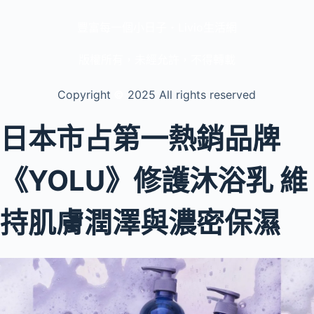
豐富每一個小日子・Livio生活網
版權所有，未經允許，不得轉載
Copyright
©️
2025 All rights reserved
日本市占第一熱銷品牌
《YOLU》修護沐浴乳 維
持肌膚潤澤與濃密保濕