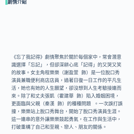
劇情介紹
《忘了我記得》劇情聚焦於關於每個家中，常會潛意
識選擇「忘記」，但卻深耕心底「記得」的又哭又笑
的故事。女主角程樂樂（謝盈萱 飾）是一位脫口秀
演員兼職便利商店店員，過著日復一日工作的平凡生
活，她也有她的人生願望，卻沒想到人生考驗接連而
來。除了和丈夫張凱（霍建華 飾）陷入婚姻困境，
更面臨與父親（秦漢 飾）的種種問題 。一次誤打誤
撞，樂樂站上脫口秀舞台，開始了脫口秀演員生涯。
這一連串的意外讓樂樂鼓起勇氣，在工作與生活中，
打破重構了自己和至親、戀人、朋友的關係。