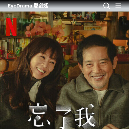
EyeDrama 愛劇迷