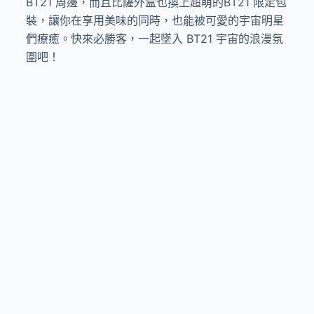
BT21 周邊，而且比薩外盒也換上超萌的BT21 限定包
裝，讓你在享用美味的同時，也能被可愛的宇宙明星
們療癒。快來必勝客，一起墜入 BT21 宇宙的浪漫氛
圍吧！