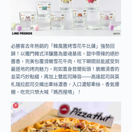
必勝客去年熱銷的「韓風醬烤雪花牛比薩」強勢回
歸！以獨門韓式洋釀醬為靈魂基底，甜中帶辣的絕妙
醬香，完美包覆滑嫩雪花牛肉，咬下瞬間就能感受到
最道地的烤肉魅力，宛如置身首爾街頭！脆嫩清香的
韭菜巧妙點綴，再加上雙起司陣容——高達起司與莫
札瑞拉起司交織出牽絲濃香，入口濃郁牽絲、香氣爆
棚，吃完只想大喊「媽西搜唷」！