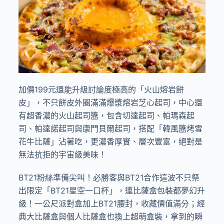
加價
199
元還能升級討論度極高的「
火山熔岩餅
皮」，不只餅皮外圈滿滿爆漿熔岩芝心起司，中心還
有超香濃的火山起司醬，包含切達起司、帕瑪森起
司、帕達諾起司與康門貝爾起司，搭配「韓風醬烤雪
花牛比薩」沾著吃，更濃香厚實、層次豐富，絕對是
無法抗拒的宇宙級美味！
BT21
粉絲準備尖叫！必
勝客與
BT21
合作這波不只祭
出限定「
BT21
星空一口杯」，連比薩盒包裝都夢幻升
級！一公尺派對盒加上
BT21
腰封，收藏價值滿分；經
典大比薩盒與個人比薩盒也換上超萌盒裝，拿到的瞬