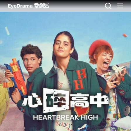
EyeDrama 愛劇迷