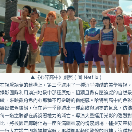
▲《心碎高中》劇照 ( 圖 Netflix )
在視覺語彙的建構上，第三季運用了一種近乎殘酷的美學審視。
攝影團隊利用澳洲地景中那種原始、粗獷且帶有壓迫感的自然景
緻，來映襯角色內心那種不可逆轉的孤絕感。哈特利高中的色彩
雖然依舊繽紛，但在這一季卻透出一種腐敗與凋零的氣息，彷彿
每一道塗鴉都在訴說著權力的消亡。導演大量運用光影的強烈對
比，將校園走廊轉化為一座充滿幽靈感的情感劇場，捕捉艾茉莉
一行人在謊言即將被揭穿時，那種如獸類般驚惶的眼神。這種視