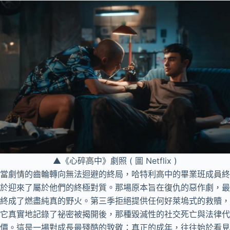
▲《心碎高中》劇照 ( 圖 Netflix )
當劇情的齒輪轉向無法迴避的終局，哈特利高中的畢業班成員終
於迎來了屬於他們的終極對質。那場原本旨在復仇的惡作劇，最
終成了燃盡純真的野火。第三季拒絕提供任何好萊塢式的救贖，
它真實地記錄了祕密被揭開後，那種毀滅性的社交死亡與法律代
價。這是一場對成長最殘酷的致敬：真正的成年，往往始於看見