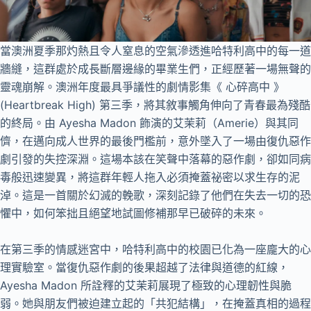
當澳洲夏季那灼熱且令人窒息的空氣滲透進哈特利高中的每一道
牆縫，這群處於成長斷層邊緣的畢業生們，正經歷著一場無聲的
靈魂崩解。澳洲年度最具爭議性的劇情影集《 心碎高中 》
(Heartbreak High) 第三季，將其敘事觸角伸向了青春最為殘酷
的終局。由 Ayesha Madon 飾演的艾茉莉（Amerie）與其同
儕，在邁向成人世界的最後門檻前，意外墜入了一場由復仇惡作
劇引發的失控深淵。這場本該在笑聲中落幕的惡作劇，卻如同病
毒般迅速變異，將這群年輕人拖入必須掩蓋祕密以求生存的泥
淖。這是一首關於幻滅的輓歌，深刻記錄了他們在失去一切的恐
懼中，如何笨拙且絕望地試圖修補那早已破碎的未來。
在第三季的情感迷宮中，哈特利高中的校園已化為一座龐大的心
理實驗室。當復仇惡作劇的後果超越了法律與道德的紅線，
Ayesha Madon 所詮釋的艾茉莉展現了極致的心理韌性與脆
弱。她與朋友們被迫建立起的「共犯結構」，在掩蓋真相的過程