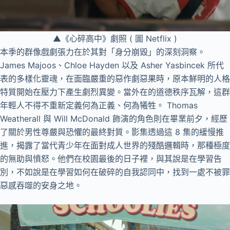
▲《心碎高中》劇照 ( 圖 Netflix )
本季的群像戲劇張力在於其對「身分崩毀」的深刻洞察。
James Majoos、Chloe Hayden 以及 Asher Yasbincek 所代
表的多樣化靈魂，在面臨嚴重的惡作劇惡果時，原本鮮明的人格
特質開始在壓力下產生劇烈異變。當外在的道德秩序瓦解，這群
年輕人不得不重新定義何為正義、何為犧牲。 Thomas
Weatherall 與 Will McDonald 飾演的角色則在畢業前夕，經歷
了關於男性尊嚴與恐懼的最終對質。影集透過這 8 集的緩慢推
進，揭露了當代青少年在面對成人世界的殘酷邏輯時，那種極度
的無助與憤怒。他們在校園最後的日子裡，與其說是在學習告
別，不如說是在學習如何在破碎的自我認同中，找到一處不被罪
惡感吞噬的安身之地。