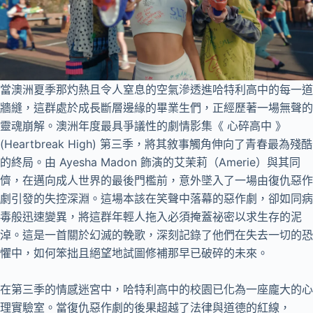
當澳洲夏季那灼熱且令人窒息的空氣滲透進哈特利高中的每一道
牆縫，這群處於成長斷層邊緣的畢業生們，正經歷著一場無聲的
靈魂崩解。澳洲年度最具爭議性的劇情影集《 心碎高中 》
(Heartbreak High) 第三季，將其敘事觸角伸向了青春最為殘酷
的終局。由 Ayesha Madon 飾演的艾茉莉（Amerie）與其同
儕，在邁向成人世界的最後門檻前，意外墜入了一場由復仇惡作
劇引發的失控深淵。這場本該在笑聲中落幕的惡作劇，卻如同病
毒般迅速變異，將這群年輕人拖入必須掩蓋祕密以求生存的泥
淖。這是一首關於幻滅的輓歌，深刻記錄了他們在失去一切的恐
懼中，如何笨拙且絕望地試圖修補那早已破碎的未來。
在第三季的情感迷宮中，哈特利高中的校園已化為一座龐大的心
理實驗室。當復仇惡作劇的後果超越了法律與道德的紅線，