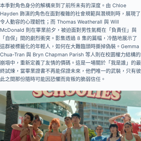
本季對角色身分的解構來到了前所未有的深度。由 Chloe
Hayden 飾演的角色在面對複雜的社會規範與潛規則時，展現了
令人動容的心理韌性；而 Thomas Weatherall 與 Will
McDonald 則在畢業前夕，被迫面對男性氣概在「負責任」與
「自保」間的劇烈衝突。影集透過 8 集的篇幅，冷酷地展示了
這群被標籤化的年輕人，如何在大難臨頭時撕掉偽裝。Gemma
Chua-Tran 與 Bryn Chapman Parish 等人則在校園權力結構的
崩塌中，重新定義了友情的價碼。這是一場關於「我是誰」的最
終試煉，當畢業證書不再能保證未來，他們唯一的武裝，只有彼
此之間那份隨時可能因恐懼而背叛的脆弱信任。