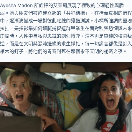
Ayesha Madon 所詮釋的艾茉莉展現了極致的心理韌性與脆
弱。她與朋友們被迫建立起的「共犯結構」，在掩蓋真相的過程
中，逐漸演變成一場對彼此底線的殘酷測試。小標所強調的靈魂
拉扯，是指影集如何細膩捕捉這群畢業生在面對監禁恐懼與未來
崩塌時，人性中自私與忠誠的劇烈博弈。這不再是單純的校園叛
逆，而是在文明與混沌邊緣的求生掙扎，每一句謊言都像是釘入
棺木的釘子，將他們的青春封死在那個永不天明的祕密之夜。