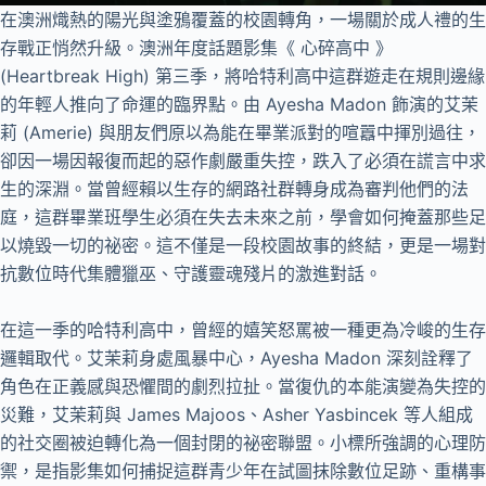
在澳洲熾熱的陽光與塗鴉覆蓋的校園轉角，一場關於成人禮的生
存戰正悄然升級。澳洲年度話題影集《 心碎高中 》
(Heartbreak High) 第三季，將哈特利高中這群遊走在規則邊緣
的年輕人推向了命運的臨界點。由 Ayesha Madon 飾演的艾茉
莉 (Amerie) 與朋友們原以為能在畢業派對的喧囂中揮別過往，
卻因一場因報復而起的惡作劇嚴重失控，跌入了必須在謊言中求
生的深淵。當曾經賴以生存的網路社群轉身成為審判他們的法
庭，這群畢業班學生必須在失去未來之前，學會如何掩蓋那些足
以燒毀一切的祕密。這不僅是一段校園故事的終結，更是一場對
抗數位時代集體獵巫、守護靈魂殘片的激進對話。
在這一季的哈特利高中，曾經的嬉笑怒罵被一種更為冷峻的生存
邏輯取代。艾茉莉身處風暴中心，Ayesha Madon 深刻詮釋了
角色在正義感與恐懼間的劇烈拉扯。當復仇的本能演變為失控的
災難，艾茉莉與 James Majoos、Asher Yasbincek 等人組成
的社交圈被迫轉化為一個封閉的祕密聯盟。小標所強調的心理防
禦，是指影集如何捕捉這群青少年在試圖抹除數位足跡、重構事