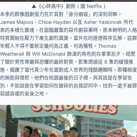
▲《心碎高中》劇照 ( 圖 Netflix )
本季的群像戲劇張力在於其對「身分崩毀」的深刻洞察。
James Majoos、Chloe Hayden 以及 Asher Yasbincek 所代
表的多樣化靈魂，在面臨嚴重的惡作劇惡果時，原本鮮明的人格
特質開始在壓力下產生劇烈異變。當外在的道德秩序瓦解，這群
年輕人不得不重新定義何為正義、何為犧牲。Thomas
Weatherall 與 Will McDonald 飾演的角色則在畢業前夕，經歷
了關於男性尊嚴與恐懼的最終對質。影集透過這 8 集的緩慢推
進，揭露了當代青少年在面對成人世界的殘酷邏輯時，那種極度
的無助與憤怒。他們在校園最後的日子裡，與其說是在學習告
別，不如說是在學習如何在破碎的自我認同中，找到一處不被罪
惡感吞噬的安身之地。