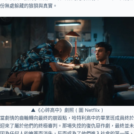
份無處躲藏的狼狽與真實。
▲《心碎高中》劇照 ( 圖 Netflix )
當劇情的齒輪轉向最終的崩毀點，哈特利高中的畢業班成員終於
迎來了屬於他們的終極審判。那場失控的復仇惡作劇，最終並未
因為任何人的掩蓋而消失，反而成為了他們進入社會的第一張、