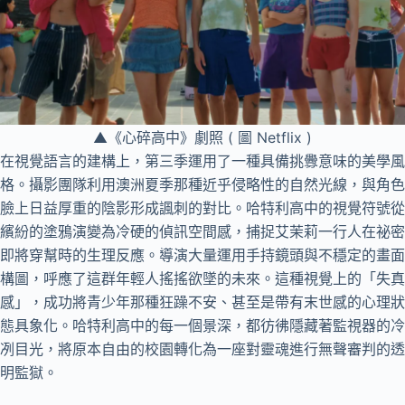
▲《心碎高中》劇照 ( 圖 Netflix )
在視覺語言的建構上，第三季運用了一種具備挑釁意味的美學風
格。攝影團隊利用澳洲夏季那種近乎侵略性的自然光線，與角色
臉上日益厚重的陰影形成諷刺的對比。哈特利高中的視覺符號從
繽紛的塗鴉演變為冷硬的偵訊空間感，捕捉艾茉莉一行人在祕密
即將穿幫時的生理反應。導演大量運用手持鏡頭與不穩定的畫面
構圖，呼應了這群年輕人搖搖欲墜的未來。這種視覺上的「失真
感」，成功將青少年那種狂躁不安、甚至是帶有末世感的心理狀
態具象化。哈特利高中的每一個景深，都彷彿隱藏著監視器的冷
冽目光，將原本自由的校園轉化為一座對靈魂進行無聲審判的透
明監獄。