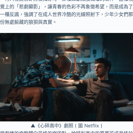
覺上的「悲劇顯影」，讓青春的色彩不再象徵希望，而是成為了
一種反諷，強調了在成人世界冷酷的光線照射下，少年少女們那
份無處躲藏的狼狽與真實。
▲《心碎高中》劇照 ( 圖 Netflix )