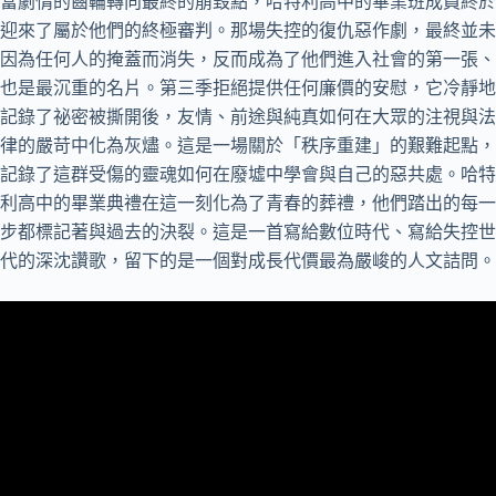
當劇情的齒輪轉向最終的崩毀點，哈特利高中的畢業班成員終於
迎來了屬於他們的終極審判。那場失控的復仇惡作劇，最終並未
因為任何人的掩蓋而消失，反而成為了他們進入社會的第一張、
也是最沉重的名片。第三季拒絕提供任何廉價的安慰，它冷靜地
記錄了祕密被撕開後，友情、前途與純真如何在大眾的注視與法
律的嚴苛中化為灰燼。這是一場關於「秩序重建」的艱難起點，
記錄了這群受傷的靈魂如何在廢墟中學會與自己的惡共處。哈特
利高中的畢業典禮在這一刻化為了青春的葬禮，他們踏出的每一
步都標記著與過去的決裂。這是一首寫給數位時代、寫給失控世
代的深沈讚歌，留下的是一個對成長代價最為嚴峻的人文詰問。