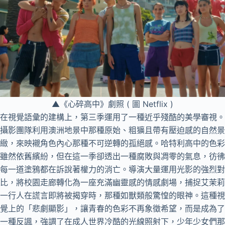
▲《心碎高中》劇照 ( 圖 Netflix )
在視覺語彙的建構上，第三季運用了一種近乎殘酷的美學審視。
攝影團隊利用澳洲地景中那種原始、粗獷且帶有壓迫感的自然景
緻，來映襯角色內心那種不可逆轉的孤絕感。哈特利高中的色彩
雖然依舊繽紛，但在這一季卻透出一種腐敗與凋零的氣息，彷彿
每一道塗鴉都在訴說著權力的消亡。導演大量運用光影的強烈對
比，將校園走廊轉化為一座充滿幽靈感的情感劇場，捕捉艾茉莉
一行人在謊言即將被揭穿時，那種如獸類般驚惶的眼神。這種視
覺上的「悲劇顯影」，讓青春的色彩不再象徵希望，而是成為了
一種反諷，強調了在成人世界冷酷的光線照射下，少年少女們那