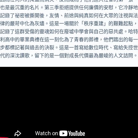
也是最沉重的名片。第三季拒絕提供任何廉價的安慰，它冷靜地
記錄了祕密被撕開後，友情、前途與純真如何在大眾的注視與法
律的嚴苛中化為灰燼。這是一場關於「秩序重建」的艱難起點，
記錄了這群受傷的靈魂如何在廢墟中學會與自己的惡共處。哈特
利高中的畢業典禮在這一刻化為了青春的葬禮，他們踏出的每一
步都標記著與過去的決裂。這是一首寫給數位時代、寫給失控世
代的深沈讚歌，留下的是一個對成長代價最為嚴峻的人文詰問。