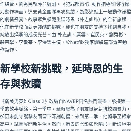
作總管，劉秀民執導並編劇，《犯罪都市4》動作指導許明行操
刀動作場面，這支黃金團隊再次集結，為影迷獻上一場動作滿檔
的劇情盛宴。故事聚焦模範生延時恩（朴志訓飾）的全新旅程，
他在新學校面對更殘酷的挑戰，卻也在朋友的支持下找到自我，
綻放出燦爛的成長光芒。由 朴志訓、厲雲、崔民英、劉秀彬、
裴奈拏、李敏宰、李濬榮主演，於Netflix獨家體驗這部青春動
作鉅作。
新學校新挑戰，延時恩的生
存與救贖
《弱美男英雄Class 2》改編自NAVER同名熱門漫畫，承接第一
季的故事脈絡。第一季中，延時恩為了朋友挺身對抗校園暴力，
卻因未能守護摯友而留下深刻創傷。來到第二季，他轉學至銀章
高中，試圖展開新生活。然而，過去的陰影如影隨形，新環境中