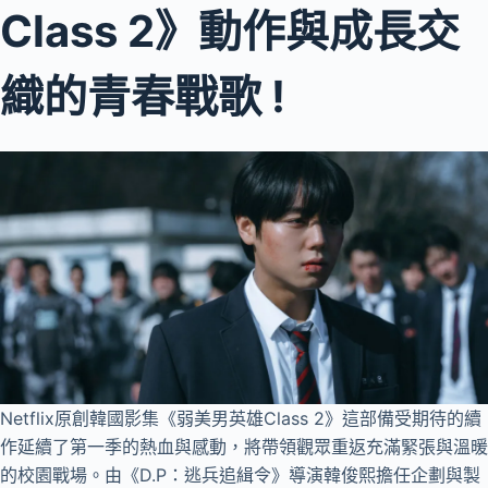
Class 2》動作與成長交
織的青春戰歌 !
Netflix原創韓國影集《弱美男英雄Class 2》這部備受期待的續
作延續了第一季的熱血與感動，將帶領觀眾重返充滿緊張與溫暖
的校園戰場。由《D.P：逃兵追緝令》導演韓俊熙擔任企劃與製