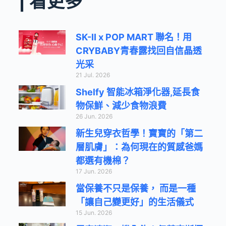
| 看更多
SK-II x POP MART 聯名！用
CRYBABY青春露找回自信晶透
光采
21 Jul. 2026
Shelfy 智能冰箱淨化器,延長食
物保鮮、減少食物浪費
26 Jun. 2026
新生兒穿衣哲學！寶寶的「第二
層肌膚」：為何現在的質感爸媽
都選有機棉？
17 Jun. 2026
當保養不只是保養， 而是一種
「讓自己變更好」的生活儀式
15 Jun. 2026