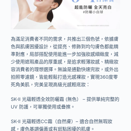
為滿足消費者不同的需求，共推出三個色號，依據膚
色與肌膚困擾設計，從提亮、修飾到均勻膚色都能精
準對應，局部搭配使用能進一步加強妝感細緻度，減
少使用遮瑕產品的厚重感，是追求輕薄妝感、精緻妝
容消費者的理想選擇。無論是通勤快速完妝，或外出
拍照零濾鏡，皆能輕鬆打造光感裸妝，實現
360
度零
死角美肌，完美呈現高級光感輕底妝：
SK-II
光蘊輕透全效防曬霜
(
無色）
–
提供單純完整的
UV
防護，可單獨使用或疊擦。
SK-II
光蘊輕透
CC
霜（自然膚）
–
適合自然無瑕妝
感，膚色基調偏黃或有斑點困擾的肌膚。