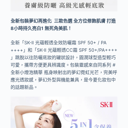
全新包裝夢幻再進化 三款色選 全方位修飾肌膚 打造
8
小時持久亮白
1
無死角美肌！
全新「
SK-II
光蘊輕透全效防曬霜
SPF 50+ / PA
++++
」和「
SK-II
光蘊輕透
CC
霜
SPF 50+/PA++++
」跳脫以往防曬底妝的罐狀設計，圓潤球型造型輕巧
可愛，攜帶方便更具辨識度。包裝靈感來自同系列
#
全新小燈泡精華 瓶身映射出的夢幻霓虹光芒，完美呼
應光透妝感，夢幻外型與機能兼具，是今夏化妝包中
的話題新品。