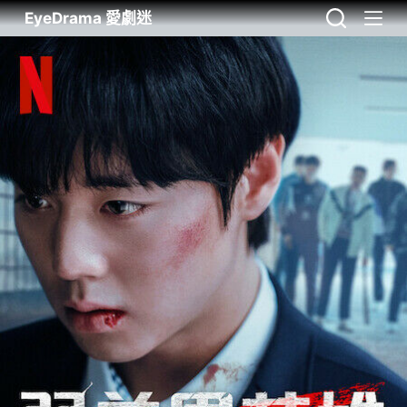
EyeDrama 愛劇迷