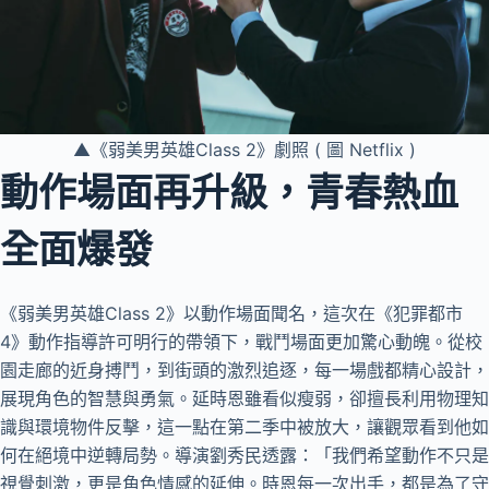
▲《弱美男英雄Class 2》劇照 ( 圖 Netflix )
動作場面再升級，青春熱血
全面爆發
《弱美男英雄Class 2》以動作場面聞名，這次在《犯罪都市
4》動作指導許可明行的帶領下，戰鬥場面更加驚心動魄。從校
園走廊的近身搏鬥，到街頭的激烈追逐，每一場戲都精心設計，
展現角色的智慧與勇氣。延時恩雖看似瘦弱，卻擅長利用物理知
識與環境物件反擊，這一點在第二季中被放大，讓觀眾看到他如
何在絕境中逆轉局勢。導演劉秀民透露：「我們希望動作不只是
視覺刺激，更是角色情感的延伸。時恩每一次出手，都是為了守