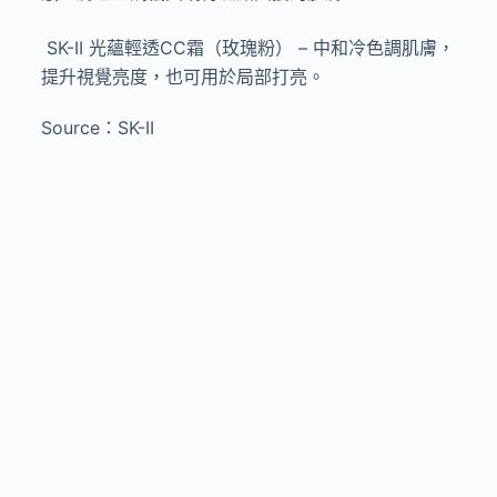
SK-II
光蘊輕透
CC
霜（玫瑰粉）
–
中和冷色調肌膚，
提升視覺亮度，也可用於局部打亮。
Source：SK-II