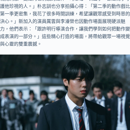
護他珍視的人。」朴志訓也分享拍攝心得：「第二季的動作戲比
第一季更密集，我花了很多時間訓練，希望讓觀眾感受到時恩的
決心。」新加入的演員厲雲與李濬榮也因動作場面展現硬派魅
力，他們表示：「跟許明行導演合作，讓我們學到如何把動作變
成表演的一部分。」這些精心打造的場面，將帶給觀眾一場視覺
與心靈的雙重震撼。