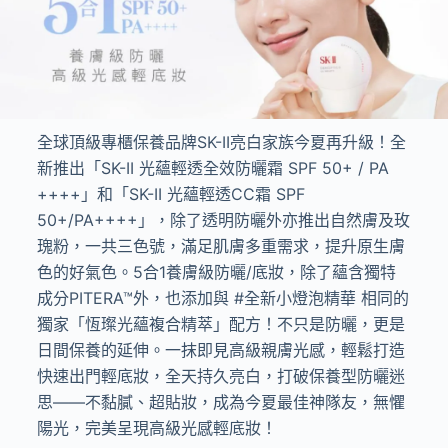
全球頂級專櫃保養品牌
SK-II
亮白家族今夏再升級！全
新推出「
SK-II
光蘊輕透全效防曬霜
SPF 50+ / PA
++++
」和「
SK-II
光蘊輕透
CC
霜
SPF
50+/PA++++
」，除了透明防曬外亦推出自然膚及玫
瑰粉，一共三色號，滿足肌膚多重需求，提升原生膚
色的好氣色。
5
合
1
養膚級防曬
/
底妝，除了蘊含獨特
成分
PITERA™
外，也添加與
#
全新小燈泡精華 相同的
獨家「恆璨光蘊複合精萃」配方！不只是防曬，更是
日間保養的延伸。一抹即見高級親膚光感，輕鬆打造
快速出門輕底妝，全天持久亮白，打破保養型防曬迷
思
——
不黏膩、超貼妝，成為今夏最佳神隊友，無懼
陽光，完美呈現高級光感輕底妝！