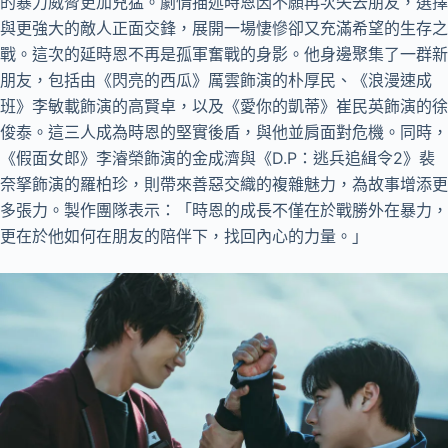
的暴力威脅更加兇猛。劇情描述時恩因不願再次失去朋友，選擇
與更強大的敵人正面交鋒，展開一場悽慘卻又充滿希望的生存之
戰。這次的延時恩不再是孤軍奮戰的身影。他身邊聚集了一群新
朋友，包括由《閃亮的西瓜》厲雲飾演的朴厚民、《浪漫速成
班》李敏載飾演的高賢卓，以及《愛你的凱蒂》崔民英飾演的徐
俊泰。這三人成為時恩的堅實後盾，與他並肩面對危機。同時，
《假面女郎》李濬榮飾演的金成濟與《D.P：逃兵追緝令2》裴
奈拏飾演的羅柏珍，則帶來善惡交織的複雜魅力，為故事增添更
多張力。製作團隊表示：「時恩的成長不僅在於戰勝外在暴力，
更在於他如何在朋友的陪伴下，找回內心的力量。」