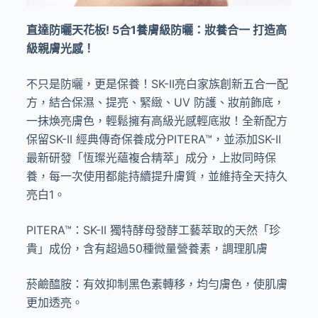
直達防曬天花板
! 5
合
1
養膚級防曬：妝養合一 打造高
級親膚光感！
不只是防曬，更是保養！
SK-II
亮白家族創新五合一配
方，結合保濕、提亮、緊緻、
UV
防護、妝前飾底，
一抹煥亮膚色，輕鬆擁有高級光感輕底妝！全新配方
保留
SK-II
經典傳奇保養成分
PITERA™
，並添加
SK-II
最新研發「恆璨光蘊複合精萃」成分，上妝同時保
養，每一次使用都能持續提升膚質，並維持全天持久
亮白
1
。
PITERA™
：
SK-II
獨特酵母發酵工藝萃取的天然「珍
貴」成份，含有超過
50
種微量營養素，調理肌膚
菸鹼醯胺：有效抑制黑色素轉移，均勻膚色，使肌膚
更加透亮。