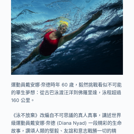
運動員戴安娜·奈德時年 60 歲，毅然挑戰看似不可能
的畢生夢想：從古巴泳渡汪洋到佛羅里達，泳程超過
160 公里。
《泳不放棄》改編自不可思議的真人真事，講述世界
級運動員戴安娜·奈德 (Diana Nyad) 一段精彩的生命
故事，讚頌人類的堅毅、友誼和意志戰勝一切的精