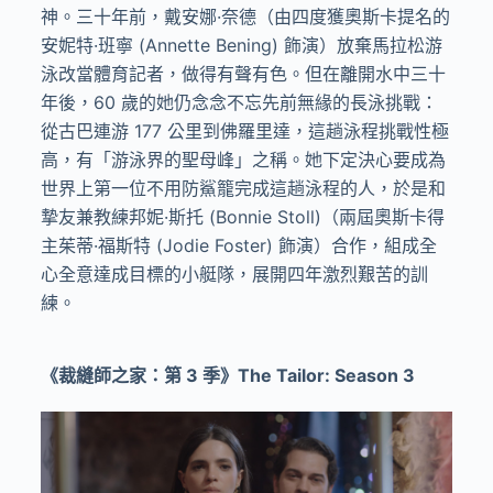
神。三十年前，戴安娜·奈德（由四度獲奧斯卡提名的
安妮特·班寧 (Annette Bening) 飾演）放棄馬拉松游
泳改當體育記者，做得有聲有色。但在離開水中三十
年後，60 歲的她仍念念不忘先前無緣的長泳挑戰：
從古巴連游 177 公里到佛羅里達，這趟泳程挑戰性極
高，有「游泳界的聖母峰」之稱。她下定決心要成為
世界上第一位不用防鯊籠完成這趟泳程的人，於是和
摯友兼教練邦妮·斯托 (Bonnie Stoll)（兩屆奧斯卡得
主茱蒂·福斯特 (Jodie Foster) 飾演）合作，組成全
心全意達成目標的小艇隊，展開四年激烈艱苦的訓
練。
《裁縫師之家：第 3 季》
The Tailor: Season 3