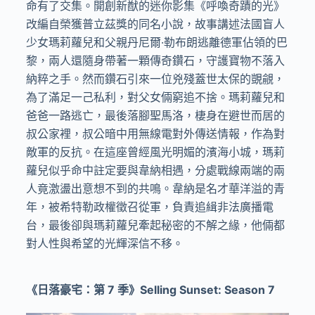
命有了交集。開創新猷的迷你影集《呼喚奇蹟的光》
改編自榮獲普立茲獎的同名小說，故事講述法國盲人
少女瑪莉蘿兒和父親丹尼爾·勒布朗逃離德軍佔領的巴
黎，兩人還隨身帶著一顆傳奇鑽石，守護寶物不落入
納粹之手。然而鑽石引來一位兇殘蓋世太保的覬覦，
為了滿足一己私利，對父女倆窮追不捨。瑪莉蘿兒和
爸爸一路逃亡，最後落腳聖馬洛，棲身在避世而居的
叔公家裡，叔公暗中用無線電對外傳送情報，作為對
敵軍的反抗。在這座曾經風光明媚的濱海小城，瑪莉
蘿兒似乎命中註定要與韋納相遇，分處戰線兩端的兩
人竟激盪出意想不到的共鳴。韋納是名才華洋溢的青
年，被希特勒政權徵召從軍，負責追緝非法廣播電
台，最後卻與瑪莉蘿兒牽起秘密的不解之緣，他倆都
對人性與希望的光輝深信不移。
《日落豪宅：第 7 季》
Selling Sunset: Season 7