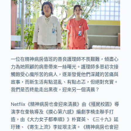
一位在精神病房值班的善良護理師不畏艱難，傾盡心
力為她照顧的病患帶來一絲曙光。護理師多恩初次接
觸飽受心魔所苦的病人，逐漸發覺他們深藏的苦痛與
故事，而新生活有點混亂、有點忐忑，但絕對充實。
我們是否終能走出黑夜，迎來另一個清晨？
Netflix《精神病房也會迎來清晨》由《殭屍校園》導
演李在奎執導及《摸心第六感》編劇李楠圭聯手打
造，由《大力女子都奉順》》朴寶英、《三十九》延
玗臻、《寄生上流》李姃垠主演。《精神病房也會迎