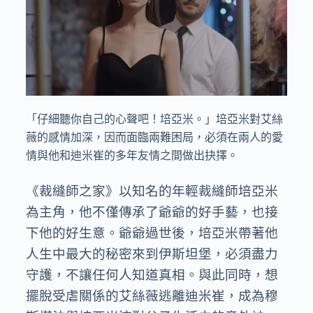
「仔細聽你自己的心聲吧！培亞米。」培亞米對艾絲
薇的感情加深，因而面臨兩難困局，必須在兩人的愛
情與他和迪米崔的多年友情之間做出抉擇。
《裁縫師之家》以知名的年輕裁縫師培亞米
為主角，他不僅傳承了爺爺的好手藝，也接
下他的好生意。爺爺過世後，培亞米帶著他
人生中最大的秘密來到伊斯坦堡，必須盡力
守護，不讓任何人知道真相。與此同時，想
擺脫受虐關係的艾絲薇逃離迪米崔，成為穆