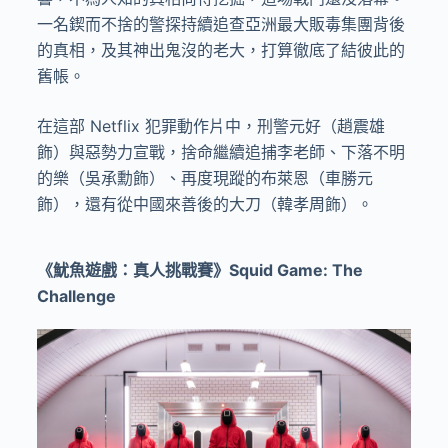
一名鍥而不捨的警探持續追查亞洲最大販毒集團背後
的真相，及其神出鬼沒的老大，打算徹底了結彼此的
舊帳。
在這部 Netflix 犯罪動作片中，刑警元好（趙震雄
飾）與惡勢力宣戰，捨命繼續追捕李老師、下落不明
的樂（吳承勳飾）、再度現蹤的布萊恩（車勝元
飾），還有從中國來善後的大刀（韓孝周飾）。
《魷魚遊戲：真人挑戰賽》
Squid Game: The
Challenge