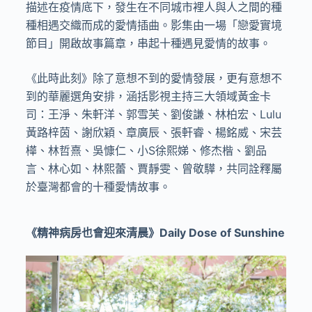
描述在疫情底下，發生在不同城市裡人與人之間的種
種相遇交織而成的愛情插曲。影集由一場「戀愛實境
節目」開啟故事篇章，串起十種遇見愛情的故事。
《此時此刻》除了意想不到的愛情發展，更有意想不
到的華麗選角安排，涵括影視主持三大領域黃金卡
司：王淨、朱軒洋、郭雪芙、劉俊謙、林柏宏、Lulu
黃路梓茵、謝欣穎、章廣辰、張軒睿、楊銘威、宋芸
樺、林哲熹、吳慷仁、小S徐熙娣、修杰楷、劉品
言、林心如、林熙蕾、賈靜雯、曾敬驊，共同詮釋屬
於臺灣都會的十種愛情故事。
《精神病房也會迎來清晨》
Daily Dose of Sunshine