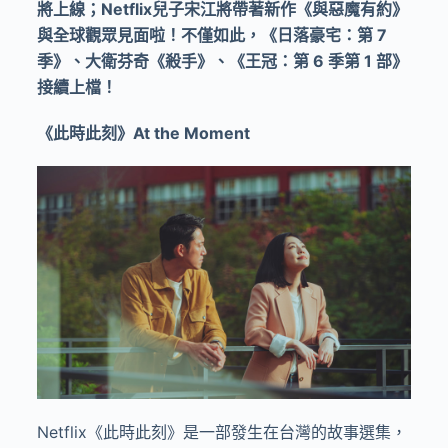
將上線；
Netflix
兒子宋江將帶著新作《與惡魔有約》
與全球觀眾見面啦！不僅如此，《日落豪宅：第
7
季》、大衛芬奇《殺手》、《王冠：第
6
季第
1
部》
接續上檔！
《此時此刻》
At the Moment
Netflix《此時此刻》是一部發生在台灣的故事選集，