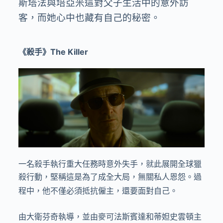
斯塔法與培亞米這對父子生活中的意外訪
客，而她心中也藏有自己的秘密。
《殺手》
The Killer
一名殺手執行重大任務時意外失手，就此展開全球獵
殺行動，堅稱這是為了成全大局，無關私人恩怨。過
程中，他不僅必須抵抗僱主，還要面對自己。
由大衛芬奇執導，並由麥可法斯賓達和蒂妲史雲頓主