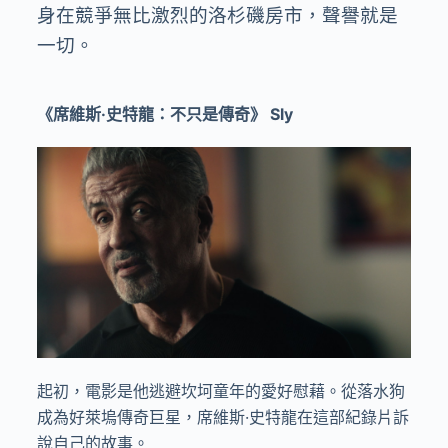
身在競爭無比激烈的洛杉磯房市，聲譽就是
一切。
《席維斯·史特龍：不只是傳奇》
Sly
起初，電影是他逃避坎坷童年的愛好慰藉。從落水狗
成為好萊塢傳奇巨星，席維斯·史特龍在這部紀錄片訴
說自己的故事。