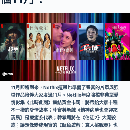
11
月即將到來，
Netflix
這邊也準備了豐富的片單與強
檔作品陪伴大家度過
11
月。
Netflix
年度強檔非典型愛
情影集《此時此刻》集結黃金卡司，將帶給大家十種
不一樣的愛情故事；朴寶英新戲《精神病房也會迎來
清晨》是療癒系代表；韓孝周將在《信徒
2
》大開殺
戒；讓想像變成現實的《魷魚遊戲：真人挑戰賽》也