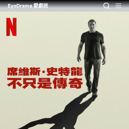
EyeDrama 愛劇迷