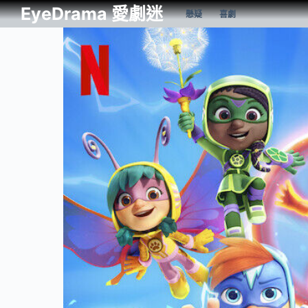
EyeDrama 愛劇迷
懸疑
喜劇