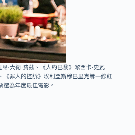
昂·大衛·費茲、《人約巴黎》潔西卡·史瓦
、《罪人的控訴》埃利亞斯穆巴里克等一線紅
票選為年度最佳電影
。