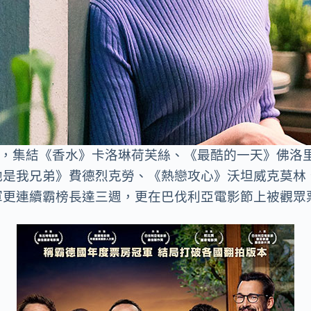
》，集結《香水》卡洛琳荷芙絲、《最酷的一天》佛洛里
他是我兄弟》費德烈克勞、《熱戀攻心》沃坦威克莫林
軍更連續霸榜長達三週，更在巴伐利亞電影節上被觀眾