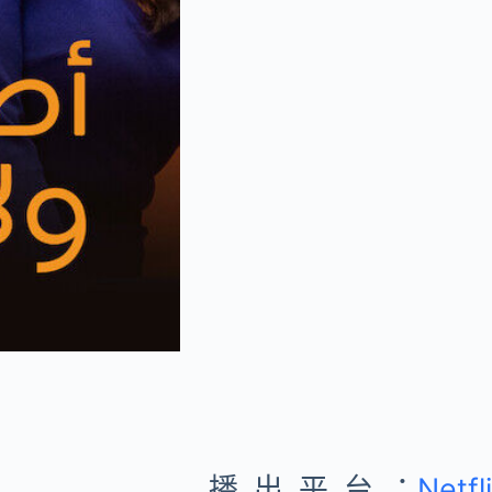
播出平台：
Netfl