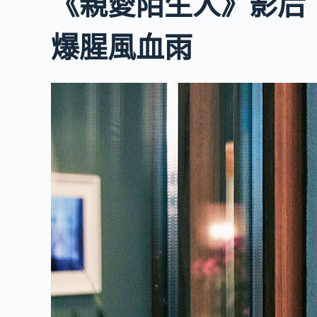
《親愛陌生人》影后
爆腥風血雨