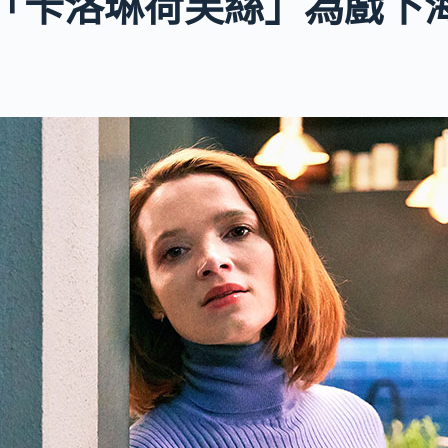
「卡洛琳荷芙絲」為戲下海