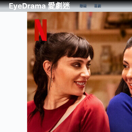
EyeDrama 愛劇迷
懸疑
喜劇