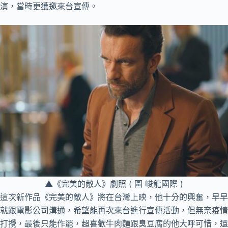
演，當時更獲邀來台宣傳。
▲《完美的敵人》劇照 ( 圖 峻龍國際 )
這次新作品《完美的敵人》將在台灣上映，他十分的興奮，早早
就跟電影公司溝通，希望能再次來台進行宣傳活動，但無奈疫情
打攪，最後只能作罷，超喜歡牛肉麵跟臭豆腐的他大呼可惜，還