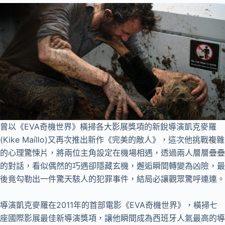
曾以《EVA奇機世界》橫掃各大影展獎項的新銳導演凱克麥羅
(Kike Maíllo)又再次推出新作《完美的敵人》，這次他挑戰複雜
的心理驚悚片，將兩位主角設定在機場相遇，透過兩人層層疊疊
的對話，看似偶然的巧遇卻隱藏玄機，邂逅瞬間轉變為凶險，最
後竟勾勒出一件驚天駭人的犯罪事件，結局必讓觀眾驚呼連連。
導演凱克麥羅在2011年的首部電影《EVA奇機世界》，橫掃七
座國際影展最佳新導演獎項，讓他瞬間成為西班牙人氣最高的導