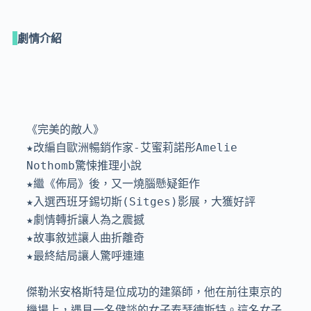
劇情介紹
《完美的敵人》

★改編自歐洲暢銷作家-艾蜜莉諾彤Amelie 
Nothomb驚悚推理小說

★繼《佈局》後，又一燒腦懸疑鉅作

★入選西班牙錫切斯(Sitges)影展，大獲好評

★劇情轉折讓人為之震撼

★故事敘述讓人曲折離奇

★最終結局讓人驚呼連連

傑勒米安格斯特是位成功的建築師，他在前往東京的
機場上，遇見一名健談的女子泰瑟德斯特。這名女子