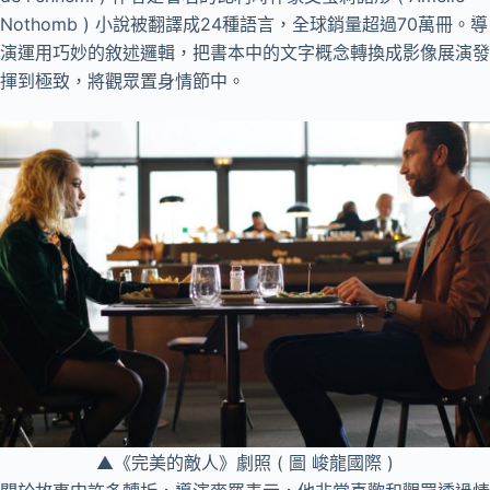
Nothomb ) 小說被翻譯成24種語言，全球銷量超過70萬冊。導
演運用巧妙的敘述邏輯，把書本中的文字概念轉換成影像展演發
揮到極致，將觀眾置身情節中。
▲《完美的敵人》劇照 ( 圖 峻龍國際 )