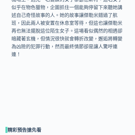
似乎在物色獵物，企圖抓住一個能夠停留下來聽她講
述自己奇怪故事的人。她的故事讓傑勒米錯過了航
班，因此兩人被安置在休息室等待，但這也讓傑勒米
再也無法擺脫這位陌生女子。這場看似偶然的相遇卻
暗藏著玄機，但情況很快就會轉折改變，邂逅將轉變
為凶險的犯罪行動，然而最終情節卻是讓人驚呼連
連！

精彩預告搶先看