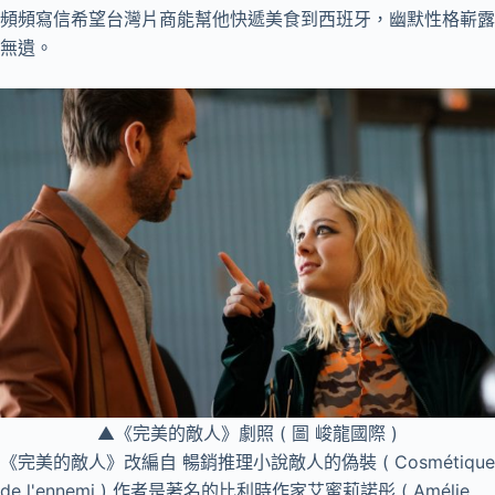
頻頻寫信希望台灣片商能幫他快遞美食到西班牙，幽默性格嶄露
無遺。
▲《完美的敵人》劇照 ( 圖 峻龍國際 )
《完美的敵人》改編自 暢銷推理小說敵人的偽裝 ( Cosmétique
de l'ennemi ) 作者是著名的比利時作家艾蜜莉諾彤 ( Amélie