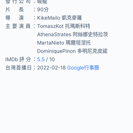
發行公司：
峻龍
片長：
90分
導演：
KikeMailo 凱克麥羅
主要演員：
TomaszKot 托瑪斯科特
AthenaStrates 阿絲娜史特拉茨
MartaNieto 瑪爾塔涅托
DominiquePinon 多明尼克皮諾
IMDb評分：
5.5
/ 10
台灣首播日：
2022-02-18
Google行事曆