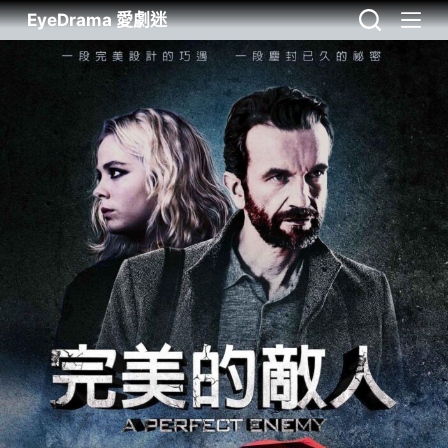
EyeDrama 愛劇迷