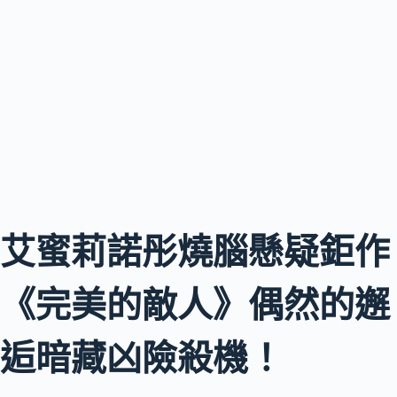
艾蜜莉諾彤燒腦懸疑鉅作
《完美的敵人》偶然的邂
逅暗藏凶險殺機！