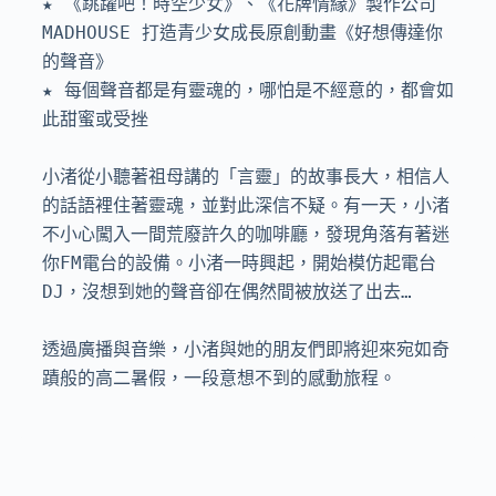
★ 《跳躍吧！時空少女》、《花牌情緣》製作公司 
MADHOUSE 打造青少女成長原創動畫《好想傳達你
的聲音》

★ 每個聲音都是有靈魂的，哪怕是不經意的，都會如
此甜蜜或受挫

小渚從小聽著祖母講的「言靈」的故事長大，相信人
的話語裡住著靈魂，並對此深信不疑。有一天，小渚
不小心闖入一間荒廢許久的咖啡廳，發現角落有著迷
你FM電台的設備。小渚一時興起，開始模仿起電台
DJ，沒想到她的聲音卻在偶然間被放送了出去…

透過廣播與音樂，小渚與她的朋友們即將迎來宛如奇
蹟般的高二暑假，一段意想不到的感動旅程。
