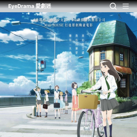
EyeDrama 愛劇迷