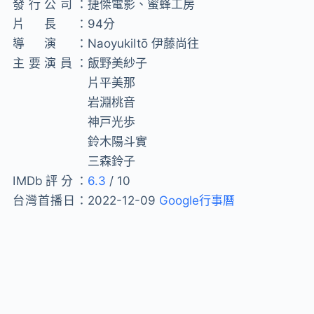
發行公司：
捷傑電影、蜜蜂工房
片長：
94分
導演：
NaoyukiItō 伊藤尚往
主要演員：
飯野美紗子
片平美那
岩淵桃音
神戸光歩
鈴木陽斗實
三森鈴子
IMDb評分：
6.3
/ 10
台灣首播日：
2022-12-09
Google行事曆