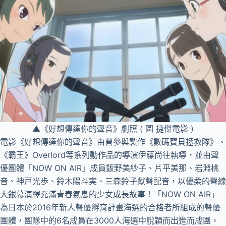
▲《好想傳達你的聲音》劇照 ( 圖 捷傑電影 )
電影《好想傳達你的聲音》由曾參與製作《數碼寶貝拯救隊》、
《霸王》Overlord等系列動作品的導演伊藤尚往執導，並由聲
優團體「NOW ON AIR」成員飯野美紗子、片平美那、岩淵桃
音、神戸光歩、鈴木陽斗実、三森鈴子獻聲配音，以優柔的聲線
大銀幕演繹充滿青春氣息的少女成長故事！「NOW ON AIR」
為日本於2016年新人聲優孵育計畫海選的合格者所組成的聲優
團體，團隊中的6名成員在3000人海選中脫穎而出進而成團，