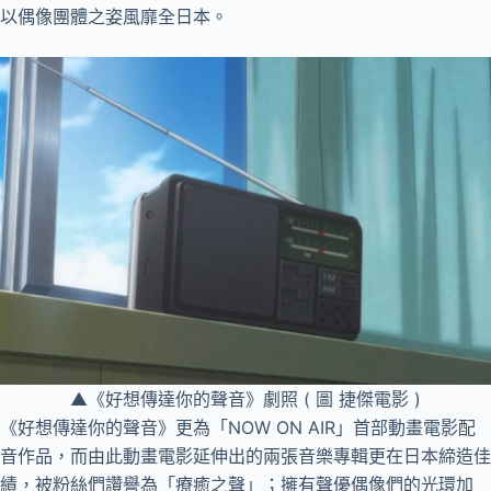
以偶像團體之姿風靡全日本。
▲《好想傳達你的聲音》劇照 ( 圖 捷傑電影 )
《好想傳達你的聲音》更為「NOW ON AIR」首部動畫電影配
音作品，而由此動畫電影延伸出的兩張音樂專輯更在日本締造佳
績，被粉絲們讚譽為「療癒之聲」；擁有聲優偶像們的光環加