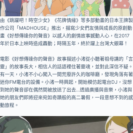
由《跳躍吧！時空少女》《花牌情緣》等多部動畫的日本王牌製
作公司「MADHOUSE」推出，描寫少女們友情與成長的原創動
畫《好想傳達你的聲音》以感人的劇情故事撼動人心，在2017
年於日本上映時造成轟動；時隔五年，終於躍上台灣大銀幕！
電影《好想傳達你的聲音》故事描述小渚從小聽著祖母講的「言
靈」的故事長大，相信人的話語裡住著靈魂，並對此深信不疑。
有一天，小渚不小心闖入一間荒廢許久的咖啡廳，發現角落有著
迷你FM電台的設備。小渚一時興起，開始模仿起電台DJ，沒想
到她的聲音卻在偶然間被放送了出去…透過廣播與音樂，小渚與
她的朋友們即將迎來宛如奇蹟般的高二暑假，一段意想不到的感
動旅程。