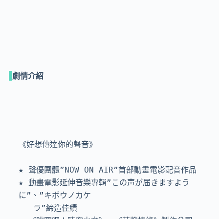
劇情介紹
《好想傳達你的聲音》

★ 聲優團體”NOW ON AIR”首部動畫電影配音作品

★ 動畫電影延伸音樂專輯”この声が届きますよう
に”、”キボウノカケ

   ラ”締造佳績
