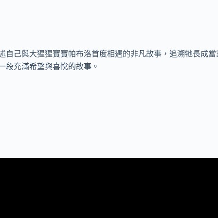
述自己與大猩猩寶寶帕布洛首度相遇的非凡故事，追溯牠長成當
一段充滿希望與喜悅的故事。