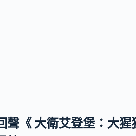
回聲《 大衛艾登堡：大猩