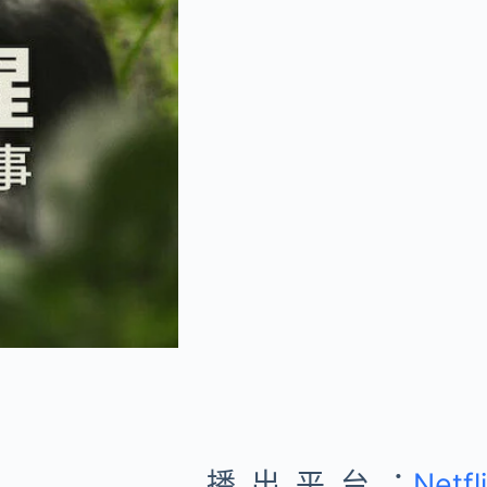
播出平台：
Netfl