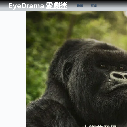
EyeDrama 愛劇迷
懸疑
喜劇