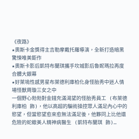
《夜路》

★奧斯卡金獎得主吉勒摩戴托羅導演，全新打造暗黑
驚悚唯美鉅作

★奧斯卡影后凱特布蘭琪攜手坎城影后魯妮瑪拉再度
合體大銀幕

★好萊塢性感男星布萊德利庫柏化身怪胎秀中迷人情
場怪獸周璇三女之中

一個野心勃勃對金錢充滿渴望的怪胎秀員工 (布萊德
利庫柏 飾)，他以高超的騙術操控眾人滿足內心中的
慾望，但當慾望愈來愈無法滿足後，他夥同上比他還
危險的蛇蠍美人精神病醫生 (凱特布蘭琪 飾)…