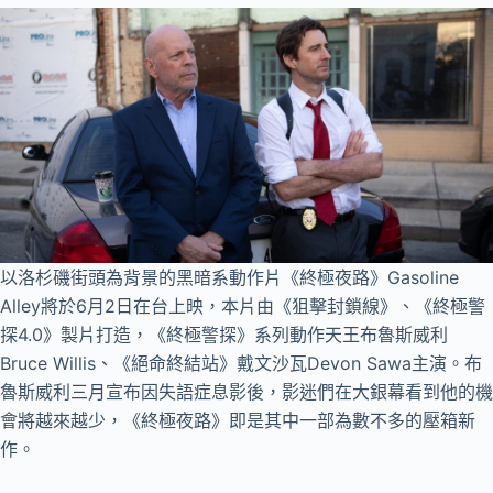
以洛杉磯街頭為背景的黑暗系動作片《終極夜路》Gasoline
Alley將於6月2日在台上映，本片由《狙擊封鎖線》、《終極警
探4.0》製片打造，《終極警探》系列動作天王布魯斯威利
Bruce Willis、《絕命終結站》戴文沙瓦Devon Sawa主演。布
魯斯威利三月宣布因失語症息影後，影迷們在大銀幕看到他的機
會將越來越少，《終極夜路》即是其中一部為數不多的壓箱新
作。