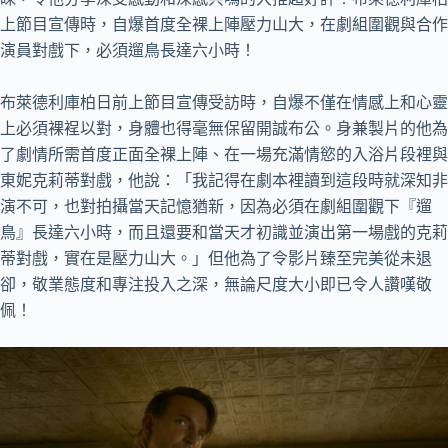
上節目宣傳時，自爆首度全裸上陣壓力山大，在劇組圍觀與合作
演員對戲下，必須遛鳥長達六小時！
布萊德利庫柏日前上節目宣傳受訪時，自爆不僅在情感上和心靈
上必須裸裎以對，身體也得毫無保留開誠布公。身兼製片的他為
了劇情所需首度正面全裸上陣、在一場充滿情慾的入浴片段裡與
東妮克莉蒂對戲，他說：「我記得在劇本裡讀到這段時就深知非
演不可，也對拍攝當天記憶猶新，因為必須在劇組圍觀下『遛
鳥』長達六小時，而且還要和當天才初識並演出第一場戲的克莉
蒂對戲，實在是壓力山大。」但他為了令影片臻至完美從未退
卻，敬業態度和專注投入之深，無論尺度大小即已令人讚嘆敬
佩！