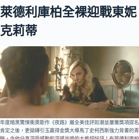
萊德利庫柏全裸迎戰東妮
克莉蒂
年度暗黑驚悚衝奧鉅作《夜路》繼全美佳評如潮並屢獲獎項提名
肯定之後，更拋磚引玉贏得金獎大導馬丁史柯西斯強力背書的青
睞，令他分享深受感動和深感共鳴的大推超好評！布萊德利庫柏