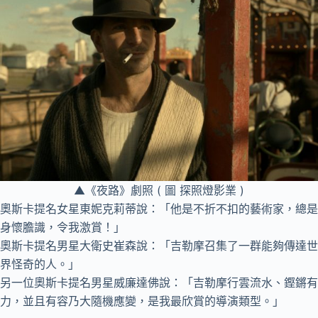
▲《夜路》劇照 ( 圖 探照燈影業 )
奧斯卡提名女星東妮克莉蒂說：「他是不折不扣的藝術家，總是
身懷膽識，令我激賞！」
奧斯卡提名男星大衛史崔森說：「吉勒摩召集了一群能夠傳達世
界怪奇的人。」
另一位奧斯卡提名男星威廉達佛說：「吉勒摩行雲流水、鏗鏘有
力，並且有容乃大隨機應變，是我最欣賞的導演類型。」