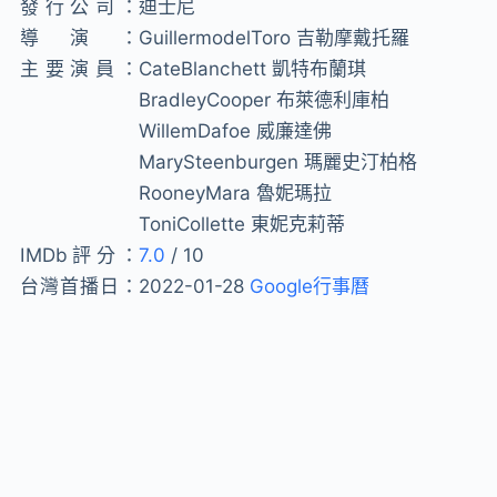
發行公司：
迪士尼
導演：
GuillermodelToro 吉勒摩戴托羅
主要演員：
CateBlanchett 凱特布蘭琪
BradleyCooper 布萊德利庫柏
WillemDafoe 威廉達佛
MarySteenburgen 瑪麗史汀柏格
RooneyMara 魯妮瑪拉
ToniCollette 東妮克莉蒂
IMDb評分：
7.0
/ 10
台灣首播日：
2022-01-28
Google行事曆