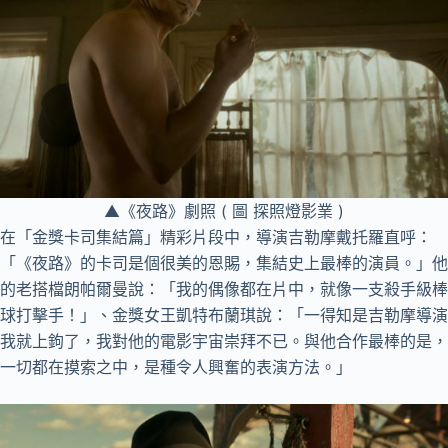
▲《夜路》劇照 ( 圖 探照燈影業 )
在「金獎卡司集結篇」精彩片段中，導演吉勒摩戴托羅直呼：
「《夜路》的卡司是個很美的恩賜，集結史上最棒的演員。」他
的老搭檔朗帕爾曼說：「我的偶像都在片中，就像一支殺手級棒
球打擊手！」、金獎女王凱特布蘭琪說：「一得知是吉勒摩導演
我就上鉤了，我對他的電影宇宙崇拜不已。與他合作最棒的是，
一切都在摸索之中，是種令人興奮的表演方法。」