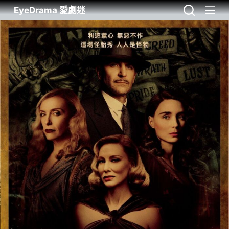
EyeDrama 愛劇迷