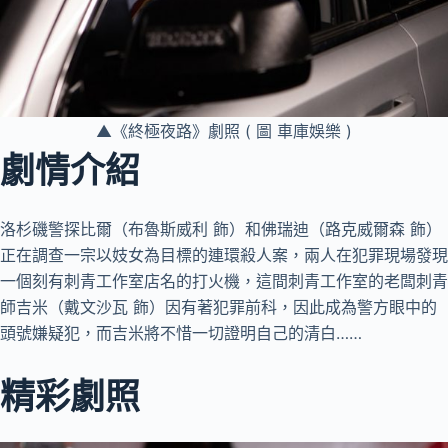
▲《終極夜路》劇照 ( 圖 車庫娛樂 )
劇情介紹
洛杉磯警探比爾（布魯斯威利 飾）和佛瑞迪（路克威爾森 飾）
正在調查一宗以妓女為目標的連環殺人案，兩人在犯罪現場發現
一個刻有刺青工作室店名的打火機，這間刺青工作室的老闆刺青
師吉米（戴文沙瓦 飾）因有著犯罪前科，因此成為警方眼中的
頭號嫌疑犯，而吉米將不惜一切證明自己的清白……
精彩劇照