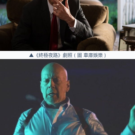
▲《終極夜路》劇照 ( 圖 車庫娛樂 )