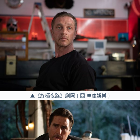
▲《終極夜路》劇照 ( 圖 車庫娛樂 )