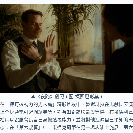
▲《夜路》劇照 ( 圖 探照燈影業 )
在「擁有透視力的男人篇」精彩片段中，魯妮瑪拉在馬戲團表演
上全身通電引起觀眾異議，卻有如奇蹟般毫髮無傷，布萊德利庫
柏用以說服警長自己身懷透視能力，並將對他洩漏自己預知的天
機；在「第六感篇」中，東妮克莉蒂在另一場表演上施展「第六