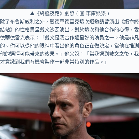
▲《終極夜路》劇照 ( 圖 車庫娛樂 )
除了布魯斯威利之外，愛德華德雷克這次還邀請曾演出《絕命終
結站》的性格男星戴文沙瓦演出，對於這次和他合作的心得，愛
德華德雷克表示：「戴文是我合作過最好的演員之一。他是非凡
的。你可以從他的眼神中看出他的角色正在做決定，當他在推測
他的選擇可能帶來的後果。」他又說：「當我遇到戴文之後，我
才意識到我們有機會製作一部非常特別的作品。」