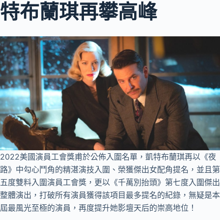
特布蘭琪再攀高峰
2022美國演員工會獎甫於公佈入圍名單，凱特布蘭琪再以《夜
路》中勾心鬥角的精湛演技入圍、榮獲傑出女配角提名，並且第
五度雙料入圍演員工會獎，更以《千萬別抬頭》第七度入圍傑出
整體演出，打破所有演員獲得該項目最多提名的紀錄，無疑是本
屆最風光至極的演員，再度提升她影壇天后的崇高地位！