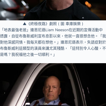
▲《終極夜路》劇照 ( 圖 車庫娛樂 )
「地表最強老爸」連恩尼遜Liam Neeson在近期的宣傳活動中
透露，自從布魯斯威利宣布息影以來，他就一直很想念他。「我
對他深感同情。我每天都在想他。」連恩尼遜表示，失語症對於
布魯斯威利這類型的演員來講尤其殘酷，「這特別令人心酸，不
是嗎？我祝福他之後一切順利。」