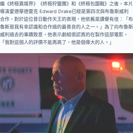
繼《終極異噬界》《終極狩獵團》和《終極包圍戰》之後，本片
導演愛德華德雷克 Edward Drake已經是第四次與布魯斯威利
合作，對於這位昔日動作天王的表現，他依舊是讚譽有佳：「布
魯斯是我有幸認識和合作過的最善良的人之一。」為了向布魯斯
威利過去的事蹟致意，他表示劇組很認真的在製作這部電影，
「我對這個人的評價不能再高了，他是個偉大的人。」