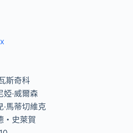
ix
‧瓦斯奇科
尼婭·威爾森
兒·馬蒂切維克
德・史萊賀
10