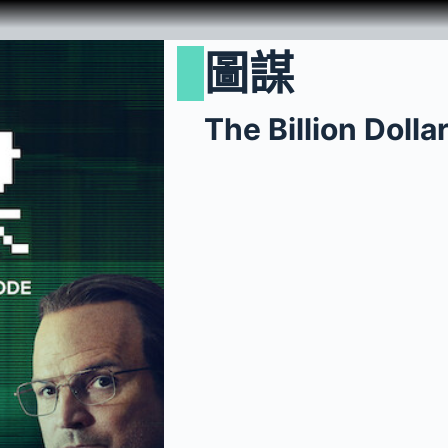
圖謀
The Billion Dolla