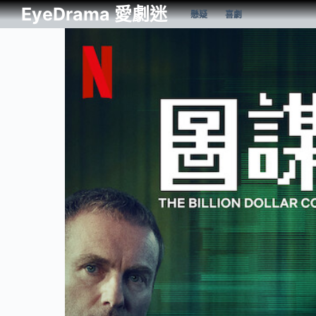
EyeDrama 愛劇迷
懸疑
喜劇