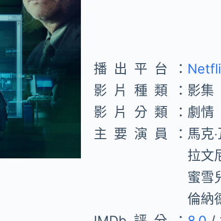
播出平台：
Netfl
影片種類：
影集
影片分類：
劇情
主要演員：
馬克
拉文
蜜雪
倫納
IMDb評分：
8.0
/ 