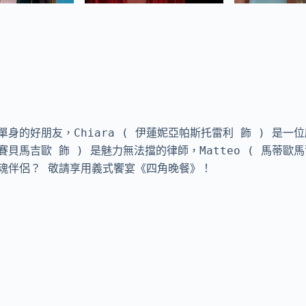
好朋友，Chiara ( 伊蓮妮亞帕斯托雷利 飾 ) 是一位麻醉
賽貝馬吉歐 飾 ) 是魅力無法擋的律師，Matteo ( 馬蒂歐
魂伴侶？ 敬請享用義式饗宴《四角晚餐》！