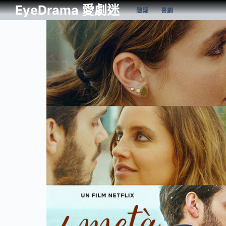
EyeDrama 愛劇迷
懸疑
喜劇