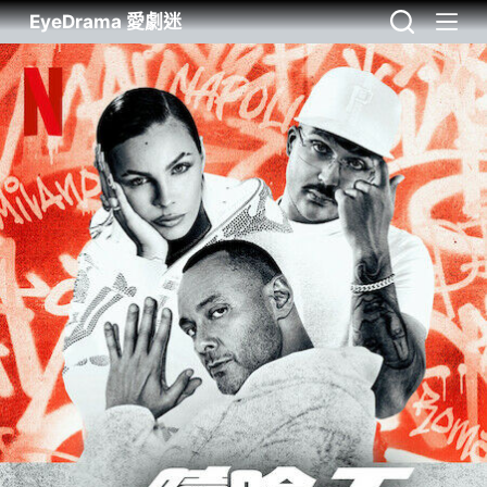
EyeDrama 愛劇迷