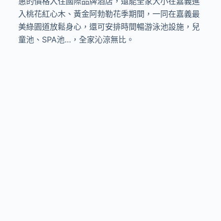
惠的價格入住國際品牌酒店，還能全家大小在嘉義進
入桃花紅心木、黃金阿勃勒花季期間，一同在嘉義最
美綠園道放鬆身心，還可安排時間暢游泳池設施，兒
童池、SPA池…，全家沁涼無比。