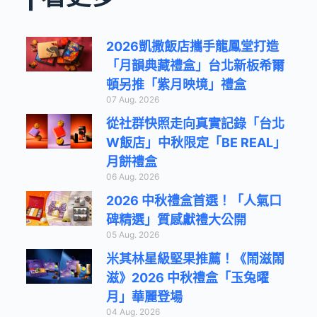
2026凱撒飯店攜手龍鳳堂打造
「月韻典藏禮盒」台北新板希爾
頓另推「紫月映境」禮盒
07 Aug. 2026
從社群快照走向真實記錄「台北
W飯店」中秋限定「BE REAL」
月餅禮盒
06 Aug. 2026
2026 中秋禮盒首選！「人氣口
碑精選」質感獻禮大公開
05 Aug. 2026
米其林星級堅果推薦！《鬧滋鬧
滋》2026 中秋禮盒「玉兔曜
月」華麗登場
04 Aug. 2026