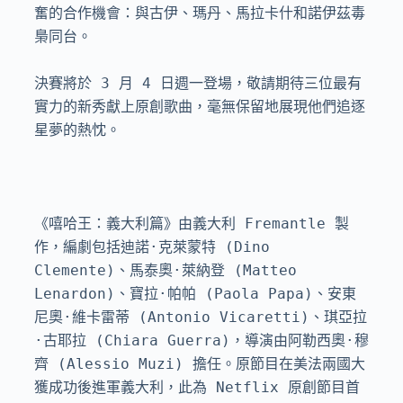
奮的合作機會：與古伊、瑪丹、馬拉卡什和諾伊茲毒
梟同台。

決賽將於 3 月 4 日週一登場，敬請期待三位最有
實力的新秀獻上原創歌曲，毫無保留地展現他們追逐
星夢的熱忱。

《嘻哈王：義大利篇》由義大利 Fremantle 製
作，編劇包括迪諾·克萊蒙特 (Dino 
Clemente)、馬泰奧·萊納登 (Matteo 
Lenardon)、寶拉·帕帕 (Paola Papa)、安東
尼奧·維卡雷蒂 (Antonio Vicaretti)、琪亞拉
·古耶拉 (Chiara Guerra)，導演由阿勒西奧·穆
齊 (Alessio Muzi) 擔任。原節目在美法兩國大
獲成功後進軍義大利，此為 Netflix 原創節目首