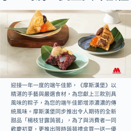
迎接一年一度的端午佳節，《摩斯漢堡》以
精湛的手藝與嚴選食材，為您獻上三款別具
風味的粽子，為您的端午佳節增添濃濃的傳
統風味。摩斯漢堡同步推出令人期待的全新
甜品「楊枝甘露蒟蒻」，為了與消費者一同
歡慶初夏，更推出限時蒟蒻禮盒買一送一優