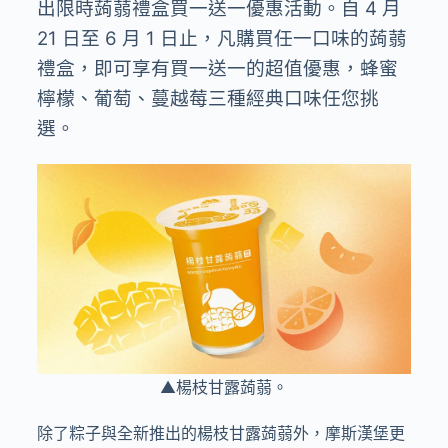
出限時蒟蒻禮盒買一送一優惠活動。自 4 月
21 日至 6 月 1 日止，凡購買任一口味的蒟蒻
禮盒，即可享有買一送一的超值優惠，蜂蜜
檸檬、葡萄、蔓越莓三種經典口味任您挑
選。
▲楊枝甘露蒟蒻。
除了粽子與全新推出的楊枝甘露蒟蒻外，摩斯漢堡更