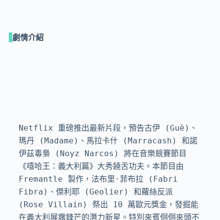
劇情介紹
Netflix 重磅推出最新片段，預告古伊 (Guè)、
瑪丹 (Madame)、馬拉卡什 (Marracash) 和諾
伊茲毒梟 (Noyz Narcos) 將在音樂競賽節目
《嘻哈王：義大利篇》大秀饒舌功夫。本節目由 
Fremantle 製作，法布里·菲布拉 (Fabri 
Fibra)、傑利耶 (Geolier) 和蘿絲反派 
(Rose Villain) 祭出 10 萬歐元獎金，發掘能
在義大利展露鋒芒的潛力新星。特別來賓個個來頭不