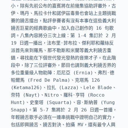
小，除有先前公布的嘉賓將在前幾集協助評審外，古
伊、瑪丹、馬拉卡什和諾伊茲毒梟也會站上主題挑戰
賽的饒舌擂台，點評參賽者有沒有本事在這些義大利
饒舌巨星的經典歌曲中，加入自己創作的 16 句歌
詞。八集內容將分三次上線：第 1-4 集訂於 2 月 
19 日週一播出，法布里·菲布拉、傑利耶和蘿絲反
派首先來到羅馬、那不勒斯和米蘭等義大利饒舌重
鎮，尋找能在下個世代發光發熱的音樂才子。在此階
段中，除了三位評審外，節目也請到義大利饒舌界的
多位重量級人物助陣：厄尼亞 (Ernia)、弗烈·德
帕爾馬 (Fred De Palma)、克塔馬 126 
(Ketama126)、拉扎 (Lazza)、Lele Blade、
奈特 (Nayt)、Nitro、羅科·亨特 (Rocco 
Hunt)、史奎塔 (Squarta)、容·斯納普 (Yung 
Snapp)。第 5-7 集將於 2 月 26 日週一首播，
年輕饒舌歌手必須在一連串挑戰中證明自己的實力，
包括即興饒舌、饒舌對決、拍攝 MV，還有最令人興