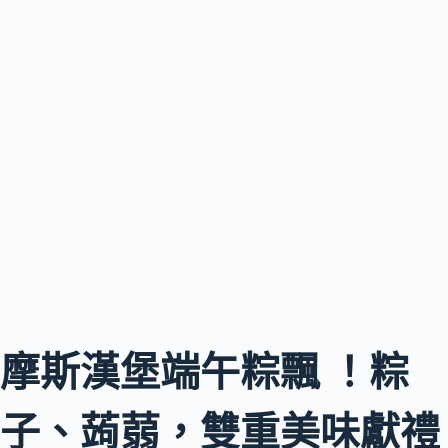
摩斯漢堡端午粽飄 ！粽
子、蒟蒻，雙重美味獻禮