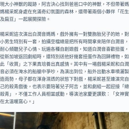
現大小神獸的蹤跡，阿吉決心找到爸爸口中的神獸，不但帶著媽
媽楊采妮身處在充滿奇幻氛圍的森林，還帶著兩個小夥伴「花生
及扁豆」一起展開探險。
楊采妮這次演出白潤音媽媽，戲外擁有一對雙胞胎兒子的她，對
小男生特別有一套，拍攝空檔總是把所有時間拿來陪伴白潤音，
耐心傾聽兒子心情、玩遍各種自創遊戲，知道白潤音喜歡扭蛋，
從新加坡返回劇組時，還特別送他好幾套扭蛋作為回歸禮物，如
此「收買」之下果真培養出真感情。其中有一場戲楊采妮和白潤
音必須在淹水的船艙中爭吵，為演出到位，船外出動水車噴灑製
造雨勢，母子都在渾身濕透的狀態下對戲，楊采妮甚至連演完自
己的殺青戲後，也表示要陪著兒子阿吉，並和劇組一起迎接「總
殺青」，不僅工作人員相當感動，導演池家慶更讚歎：「女神實
在太溫暖窩心。」