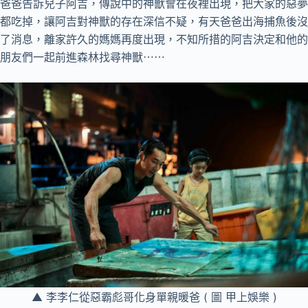
爸爸告訴兒子阿吉，傳說中的神獸會在夜裡出現，把大家的惡夢
都吃掉，讓阿吉對神獸的存在深信不疑，有天爸爸出海捕魚後沒
了消息，離家許久的媽媽再度出現，不知所措的阿吉決定和他的
朋友們一起前進森林找尋神獸⋯⋯
▲ 李李仁從惡霸彪哥化身單親暖爸 ( 圖 甲上娛樂 )