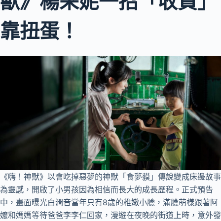
獸》楊采妮一招「收買」
靠扭蛋！
《嗨！神獸》以會吃掉惡夢的神獸「食夢貘」傳說變成床邊故事
為靈感，開啟了小男孩因為相信而長大的成長歷程。正式預告
中，畫面曝光白潤音當年只有8歲的稚嫩小臉，滿臉萌樣跟著阿
嬤和媽媽等待爸爸李李仁回家，漫遊在夜晚的街道上時，意外發