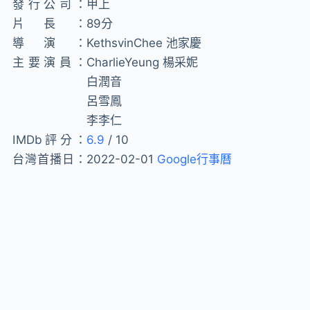
發行公司：
甲上
片長：
89分
導演：
KethsvinChee 池家慶
主要演員：
CharlieYeung 楊采妮
白潤音
呂雪鳳
李李仁
IMDb評分：
6.9
/ 10
台灣首播日：
2022-02-01
Google行事曆