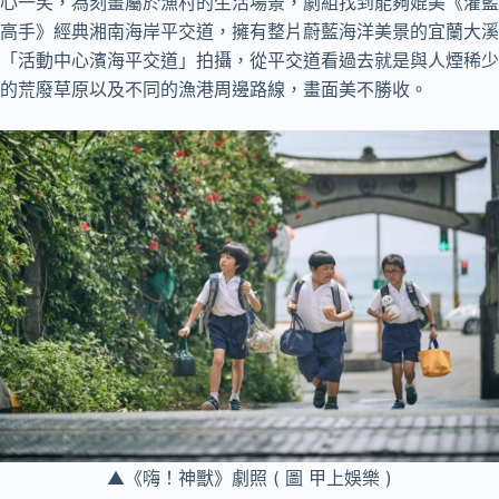
心一笑，為刻畫屬於漁村的生活場景，劇組找到能夠媲美《灌籃
高手》經典湘南海岸平交道，擁有整片蔚藍海洋美景的宜蘭大溪
「活動中心濱海平交道」拍攝，從平交道看過去就是與人煙稀少
的荒廢草原以及不同的漁港周邊路線，畫面美不勝收。
▲《嗨！神獸》劇照 ( 圖 甲上娛樂 )