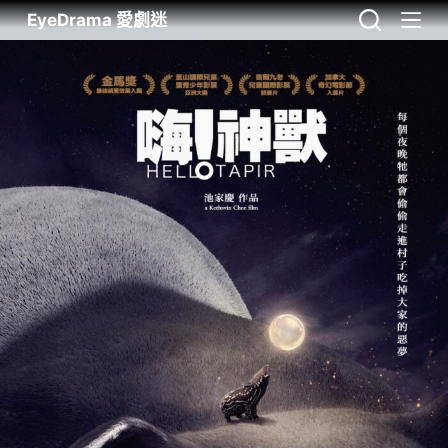
EyeDrama 愛劇迷