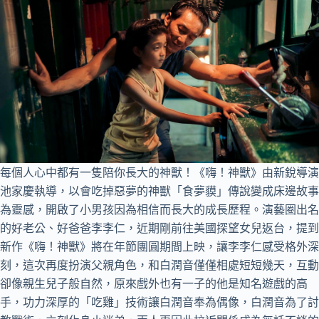
每個人心中都有一隻陪你長大的神獸！《嗨！神獸》由新銳導演
池家慶執導，以會吃掉惡夢的神獸「食夢貘」傳說變成床邊故事
為靈感，開啟了小男孩因為相信而長大的成長歷程。演藝圈出名
的好老公、好爸爸李李仁，近期剛前往美國探望女兒返台，提到
新作《嗨！神獸》將在年節團圓期間上映，讓李李仁感受格外深
刻，這次再度扮演父親角色，和白潤音僅僅相處短短幾天，互動
卻像親生兒子般自然，原來戲外也有一子的他是知名遊戲的高
手，功力深厚的「吃雞」技術讓白潤音奉為偶像，白潤音為了討