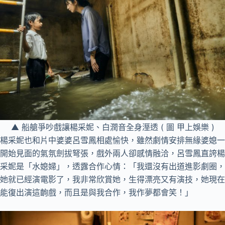
▲ 船艙爭吵戲讓楊采妮、白潤音全身溼透 ( 圖 甲上娛樂 )
楊采妮也和片中婆婆呂雪鳳相處愉快，雖然劇情安排無緣婆媳一
開始見面的氣氛劍拔弩張，戲外兩人卻感情融洽，呂雪鳳直誇楊
采妮是「水媳婦」，透露合作心情：「我還沒有出道進影劇圈，
她就已經演電影了，我非常欣賞她，生得漂亮又有演技，她現在
能復出演這齣戲，而且是與我合作，我作夢都會笑！」