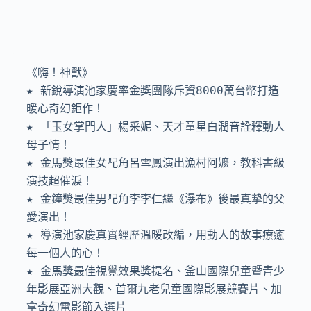
《嗨！神獸》

★ 新銳導演池家慶率金獎團隊斥資8000萬台幣打造
暖心奇幻鉅作！

★ 「玉女掌門人」楊采妮、天才童星白潤音詮釋動人
母子情！

★ 金馬獎最佳女配角呂雪鳳演出漁村阿嬤，教科書級
演技超催淚！

★ 金鐘獎最佳男配角李李仁繼《瀑布》後最真摯的父
愛演出！

★ 導演池家慶真實經歷溫暖改編，用動人的故事療癒
每一個人的心！

★ 金馬獎最佳視覺效果獎提名、釜山國際兒童暨青少
年影展亞洲大觀、首爾九老兒童國際影展競賽片、加
拿奇幻電影節入選片
