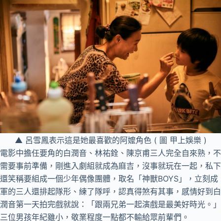
▲ 呂雪鳳表示這是她最喜歡的阿嬤角色 ( 圖 甲上娛樂 )
電影中擔任要角的白潤音、林祐銓、陳京甫三人完全自來熟，不
需要事前準備，剛進入劇組就成為麻吉，沒事就玩在一起，私下
還笑稱要組成一個少年偶像團體，取名「神獸BOYS」，立刻成
軍的三人還排起隊形、練了隊呼，認真得煞有其事，感情好到白
潤音第一天拍完戲就說：「跟兩兄弟一起演戲是最美好時光。」
三位男孩年紀雖小，敬業程度一點都不輸給眾前輩們。