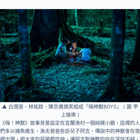
▲ 白潤音、林祐銓、陳京甫搞笑組成「嗨神獸BOYS」 ( 圖 甲
上娛樂 )
《嗨！神獸》故事背景設定在宜蘭漁村一個純樸小鎮，這裡的人
們多以捕魚維生，漁夫爸爸告訴兒子阿吉，傳說中的神獸會在夜
裡出現，把大家的惡夢都吃掉，讓阿吉對神獸的存在深信不疑，