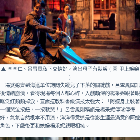
▲ 李李仁、呂雪鳳私下交情好，演出母子有默契 ( 圖 甲上娛樂
)
一場婆媳齊到海巡單位詢問失蹤兒子下落的關鍵戲，呂雪鳳聞訊
後情緒崩潰，看得現場每個人都心碎，入戲頗深的楊采妮跟著眼
眶泛紅頻頻掉淚，直說這教科書級演技太強大：「阿嬤身上裝著
一個哭泣按鈕，一按就哭！」呂雪鳳則稱讚是楊采妮傳球傳得
好，氣氛自然根本不用演，洋洋得意這是從影生涯最滿意的阿嬤
角色，下戲後更和媳婦楊采妮親暱相擁。