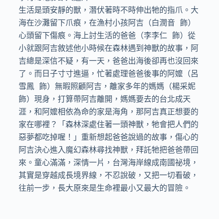
生活是頭安靜的獸，潛伏著時不時伸出牠的指爪。大
海在沙灘留下爪痕，在漁村小孩阿吉（白潤音 飾）
心頭留下傷痕。海上討生活的爸爸（李李仁 飾）從
小就跟阿吉敘述他小時候在森林遇到神獸的故事，阿
吉總是深信不疑，有一天，爸爸出海後卻再也沒回來
了。而日子寸寸進逼，忙著處理爸爸後事的阿嬤（呂
雪鳳 飾）無暇照顧阿吉，離家多年的媽媽（楊采妮 
飾）現身，打算帶阿吉離開，媽媽要去的台北成天
涯，和阿嬤相依為命的家是海角，那阿吉真正想要的
家在哪裡？「森林深處住著一頭神獸，牠會把人們的
惡夢都吃掉喔！」重新想起爸爸說過的故事，傷心的
阿吉決心進入魔幻森林尋找神獸，拜託牠把爸爸帶回
來。童心滿滿，深情一片，台灣海岸線成南國祕境，
其實是穿越成長境界線，不忍說破，又把一切看破，
往前一步，長大原來是生命裡最小又最大的冒險。