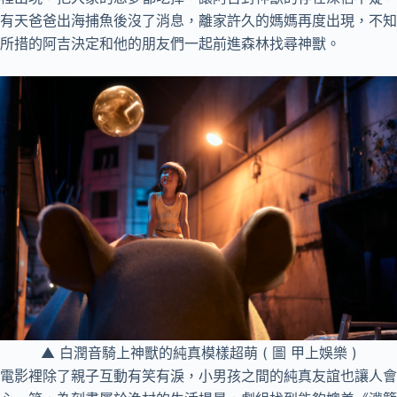
有天爸爸出海捕魚後沒了消息，離家許久的媽媽再度出現，不知
所措的阿吉決定和他的朋友們一起前進森林找尋神獸。
▲ 白潤音騎上神獸的純真模樣超萌 ( 圖 甲上娛樂 )
電影裡除了親子互動有笑有淚，小男孩之間的純真友誼也讓人會