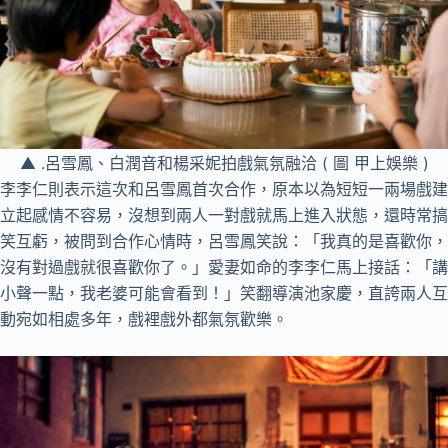
▲ .呂雪鳳、白潤音和楊采妮拍戲氣氛融洽 ( 圖 甲上娛樂 )
李李仁則表示這次和呂雪鳳首次合作，原本以為短短一兩場戲建
立起感情不容易，沒想到兩人一對戲就馬上進入狀態，還時常搞
笑互虧，被問到合作心情時，呂雪鳳笑說：「我真的是喜歡你，
沒有對過戲就很喜歡你了。」愛妻如命的李李仁馬上接話：「講
小聲一點，我老婆可能會看到！」笑翻導演池家慶，直誇兩人互
動宛如相處多年，戲裡戲外都氣氛歡樂。