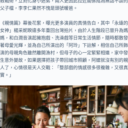
教戰術，立刻化身小迷弟，兩人更因此拉近關係成為無話不談的
父子檔，李李仁果然不愧是頭號暖爸。
《親情篇》幕後花絮，曝光更多演員的真情告白，其中「永遠的
女神」楊采妮睽違多年重回台灣拍片，由於人生階段已晉升為媽
媽，和白潤音演起擁抱戲、洗澡戲等日常生活情節，隨時都散發
著母愛光輝，並為自己所演出的「阿玲」下註解，相信自己所飾
演的母親角色雖然離開漁村，但母子的心一定緊緊相連，家中發
生意外變故，如果選擇把孩子帶回城市照顧，阿嬤就沒有別的親
人了，心情很是天人交戰：「整部戲的情感很多很複雜，又很真
實。」