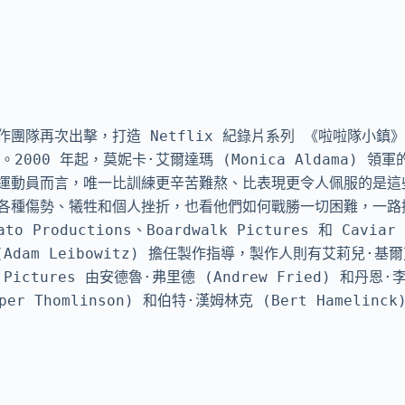
) 製作團隊再次出擊，打造 Netflix 紀錄片系列 《啦啦隊小
啦隊。2000 年起，莫妮卡·艾爾達瑪 (Monica Aldama)
運動員而言，唯一比訓練更辛苦難熬、比表現更令人佩服的是這
各種傷勢、犧牲和個人挫折，也看他們如何戰勝一切困難，一路
roductions、Boardwalk Pictures 和 Caviar 聯
am Leibowitz) 擔任製作指導，製作人則有艾莉兒·基爾克 
lk Pictures 由安德魯·弗里德 (Andrew Fried) 和丹恩·
er Thomlinson) 和伯特·漢姆林克 (Bert Hamelinc