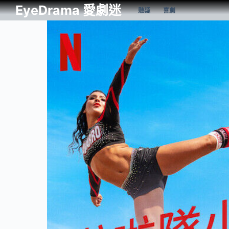
EyeDrama 愛劇迷
懸疑
喜劇