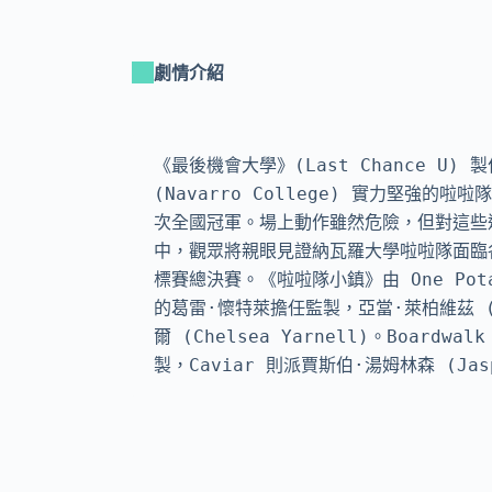
劇情介紹
《最後機會大學》(Last Chance U
(Navarro College) 實力堅強的啦
次全國冠軍。場上動作雖然危險，但對這些
中，觀眾將親眼見證納瓦羅大學啦啦隊面臨
標賽總決賽。《啦啦隊小鎮》由 One Potato P
的葛雷·懷特萊擔任監製，亞當·萊柏維茲 (Ad
爾 (Chelsea Yarnell)。Boardwa
製，Caviar 則派賈斯伯·湯姆林森 (Jasp