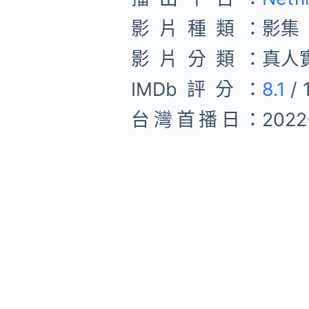
影片種類：
影集
影片分類：
真人
IMDb評分：
8.1
/ 
台灣首播日：
2022