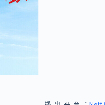
播出平台：
Netfl