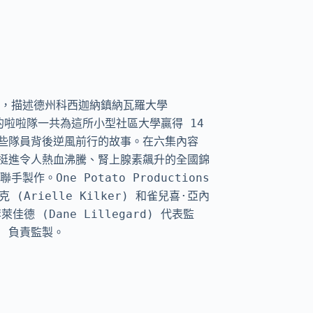
鎮》，描述德州科西迦納鎮納瓦羅大學 
 領軍的啦啦隊一共為這所小型社區大學贏得 14 
些隊員背後逆風前行的故事。在六集內容
挺進令人熱血沸騰、腎上腺素飆升的全國錦
手製作。One Potato Productions 
(Arielle Kilker) 和雀兒喜·亞內
李萊佳德 (Dane Lillegard) 代表監
k) 負責監製。