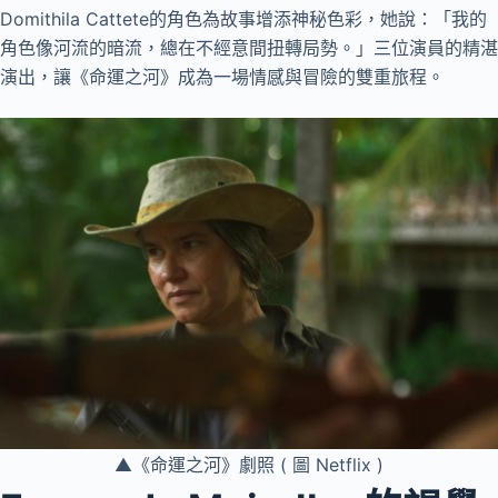
Domithila Cattete的角色為故事增添神秘色彩，她說：「我的
角色像河流的暗流，總在不經意間扭轉局勢。」三位演員的精湛
演出，讓《命運之河》成為一場情感與冒險的雙重旅程。
▲《命運之河》劇照 ( 圖 Netflix )