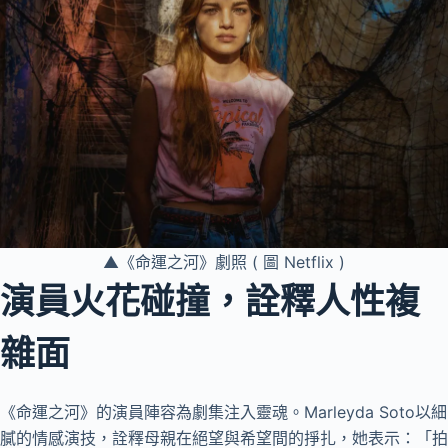
▲《命運之河》劇照 ( 圖 Netflix )
演員火花碰撞，詮釋人性複
雜面
《命運之河》的演員陣容為劇集注入靈魂。Marleyda Soto以細
膩的情感演技，詮釋母親在絕望與希望間的掙扎，她表示：「拍