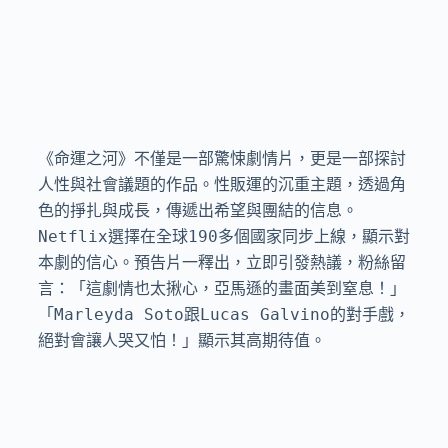
《命運之河》不僅是一部驚悚劇情片，更是一部探討
人性與社會議題的作品。性販運的沉重主題，透過角
色的掙扎與成長，傳遞出希望與團結的信息。
Netflix選擇在全球190多個國家同步上線，顯示對
本劇的信心。預告片一釋出，立即引發熱議，粉絲留
言：「這劇情也太揪心，亞馬遜的畫面美到窒息！」
「Marleyda Soto跟Lucas Galvino的對手戲，
絕對會讓人哭又怕！」顯示其高期待值。