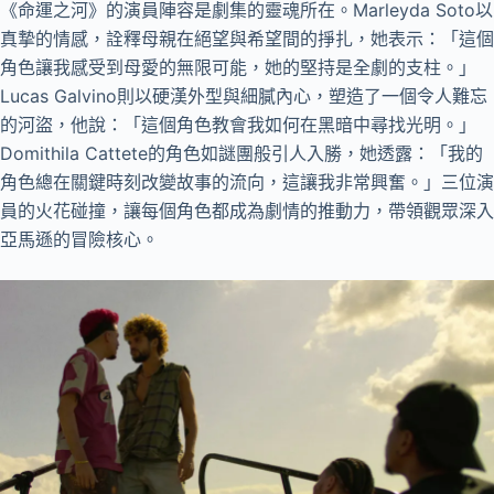
《命運之河》的演員陣容是劇集的靈魂所在。Marleyda Soto以
真摯的情感，詮釋母親在絕望與希望間的掙扎，她表示：「這個
角色讓我感受到母愛的無限可能，她的堅持是全劇的支柱。」
Lucas Galvino則以硬漢外型與細膩內心，塑造了一個令人難忘
的河盜，他說：「這個角色教會我如何在黑暗中尋找光明。」
Domithila Cattete的角色如謎團般引人入勝，她透露：「我的
角色總在關鍵時刻改變故事的流向，這讓我非常興奮。」三位演
員的火花碰撞，讓每個角色都成為劇情的推動力，帶領觀眾深入
亞馬遜的冒險核心。