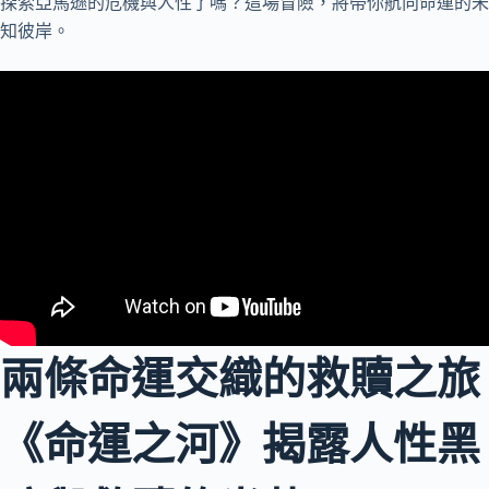
探索亞馬遜的危機與人性了嗎？這場冒險，將帶你航向命運的未
知彼岸。
兩條命運交織的救贖之旅
《命運之河》揭露人性黑