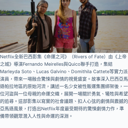
Netflix全新巴西影集《命運之河》（Rivers of Fate）由《上帝
之城》導演Fernando Meirelles與Quico聯手打造，集結
Marleyda Soto、Lucas Galvino、Domithila Cattete等實力派
演員，帶來一場融合驚悚與劇情的視覺盛宴。故事深入巴西亞馬
遜帕拉地區的原始河流，講述一名少女被性販運集團綁架後，一
位河盜與一位母親的命運交織，展開一場關於勇氣、犧牲與希望
的追尋。這部影集以寫實的社會議題、扣人心弦的劇情與震撼的
亞馬遜風景，打造出Netflix年度最受期待的驚悚劇情力作，準
備帶領觀眾潛入人性與命運的深淵。