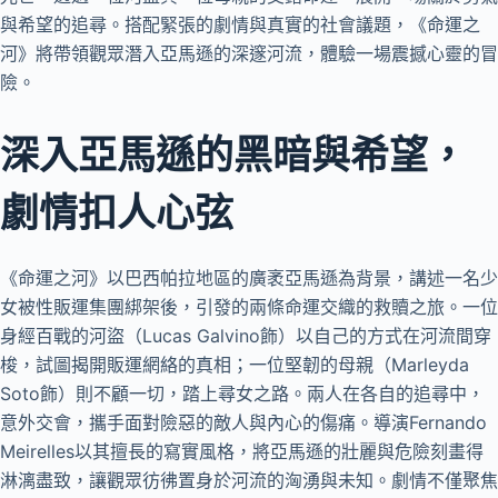
與希望的追尋。搭配緊張的劇情與真實的社會議題，《命運之
河》將帶領觀眾潛入亞馬遜的深邃河流，體驗一場震撼心靈的冒
險。
深入亞馬遜的黑暗與希望，
劇情扣人心弦
《命運之河》以巴西帕拉地區的廣袤亞馬遜為背景，講述一名少
女被性販運集團綁架後，引發的兩條命運交織的救贖之旅。一位
身經百戰的河盜（Lucas Galvino飾）以自己的方式在河流間穿
梭，試圖揭開販運網絡的真相；一位堅韌的母親（Marleyda
Soto飾）則不顧一切，踏上尋女之路。兩人在各自的追尋中，
意外交會，攜手面對險惡的敵人與內心的傷痛。導演Fernando
Meirelles以其擅長的寫實風格，將亞馬遜的壯麗與危險刻畫得
淋漓盡致，讓觀眾彷彿置身於河流的洶湧與未知。劇情不僅聚焦