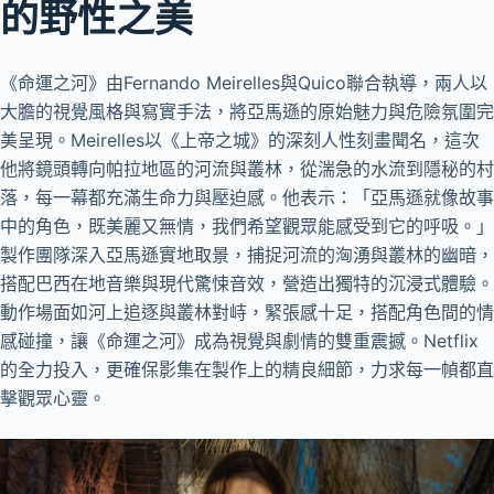
的野性之美
《命運之河》由Fernando Meirelles與Quico聯合執導，兩人以
大膽的視覺風格與寫實手法，將亞馬遜的原始魅力與危險氛圍完
美呈現。Meirelles以《上帝之城》的深刻人性刻畫聞名，這次
他將鏡頭轉向帕拉地區的河流與叢林，從湍急的水流到隱秘的村
落，每一幕都充滿生命力與壓迫感。他表示：「亞馬遜就像故事
中的角色，既美麗又無情，我們希望觀眾能感受到它的呼吸。」
製作團隊深入亞馬遜實地取景，捕捉河流的洶湧與叢林的幽暗，
搭配巴西在地音樂與現代驚悚音效，營造出獨特的沉浸式體驗。
動作場面如河上追逐與叢林對峙，緊張感十足，搭配角色間的情
感碰撞，讓《命運之河》成為視覺與劇情的雙重震撼。Netflix
的全力投入，更確保影集在製作上的精良細節，力求每一幀都直
擊觀眾心靈。