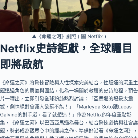
▲《命運之河》劇照 ( 圖 Netflix )
Netflix史詩鉅獻，全球矚目
即將啟航
《命運之河》將驚悚冒險與人性探索完美結合，性販運的沉重主
題透過角色的勇氣與團結，化為一場關於救贖的史詩旅程。預告
片一釋出，立即引發全球粉絲熱烈討論：「亞馬遜的場景太震
撼，劇情絕對會讓人欲罷不能！」「Marleyda Soto跟Lucas
Galvino的對手戲，看了就想追！」作為Netflix的年度重點影
集，《命運之河》以巴西亞馬遜為舞台，結合驚悚劇情與社會議
題，勢必成為觀眾心中的經典之作。準備好沿著《命運之河》，