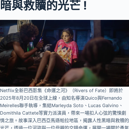
暗與救贖的光芒 !
Netflix全新巴西影集《命運之河》（Rivers of Fate）即將於
2025年8月20日在全球上線，由知名導演Quico與Fernando
Meirelles聯手執導，集結Marleyda Soto、Lucas Galvino、
Domithila Cattete等實力派演員，帶來一場扣人心弦的驚悚劇
情之旅。故事深入巴西亞馬遜帕拉地區，揭露人性黑暗與救贖的
光芒，透過一位河盜與一位母親的交錯命運，展開一場關於勇氣