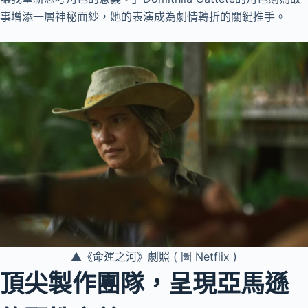
事增添一層神秘面紗，她的表演成為劇情轉折的關鍵推手。
▲《命運之河》劇照 ( 圖 Netflix )
頂尖製作團隊，呈現亞馬遜