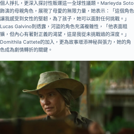
個人掙扎，更深入探討性販運這一全球性議題。Marleyda Soto
飾演的母親角色，展現了母愛的無限力量，她表示：「這個角色
讓我感受到女性的堅韌，為了孩子，她可以面對任何挑戰。」
Lucas Galvino則透露，河盜的角色充滿複雜性，「他表面粗
獷，但內心有著對正義的渴望，這是我從未挑戰過的深度。」
Domithila Cattete的加入，更為故事增添神秘與張力，她的角
色成為劇情轉折的關鍵。