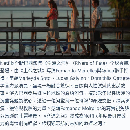
Netflix全新巴西影集《命運之河》（Rivers of Fate）全球震撼
登場，由《上帝之城》導演Fernando Meirelles與Quico聯手打
造，集結Marleyda Soto、Lucas Galvino、Domithila Cattete
等實力派演員，呈現一場融合驚悚、冒險與人性試煉的史詩故
事。深入巴西亞馬遜帕拉地區的原始河流，這部影集以性販運的
沉重議題為核心，透過一位河盜與一位母親的命運交匯，探索勇
氣、犧牲與救贖的力量。憑藉Fernando Meirelles的寫實視角與
亞馬遜的壯麗場景，《命運之河》將成為Netflix年度最具震撼
力的驚悚劇情鉅獻，帶領觀眾航向未知的命運之河。