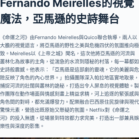
Fernando Meirelles的視覺
魔法，亞馬遜的史詩舞台
《命運之河》由Fernando Meirelles與Quico聯合執導，兩人以
大膽的視覺語言，將亞馬遜的野性之美與危機四伏的氛圍推向極
致。Meirelles以《上帝之城》聞名，這次他將亞馬遜的河流與
叢林化為故事的主角，從湍急的水流到隱秘的村落，每一幕都如
史詩般震撼。他表示：「亞馬遜是這部劇的靈魂，它的美麗與危
險反映了角色的內心世界。」拍攝團隊深入帕拉地區實地取景，
捕捉河流的壯闊與叢林的詭秘，打造出令人屏息的視覺體驗。製
作團隊在動作場面與情感刻畫上精益求精，河上追逐的緊張感與
角色間的對峙，都充滿爆發力。配樂融合巴西原住民旋律與現代
驚悚元素，營造出既原始又懸疑的氛圍。Netflix對《命運之
河》的投入無遺，從場景到特效都力求完美，打造出一部兼具娛
樂性與深度的影集。