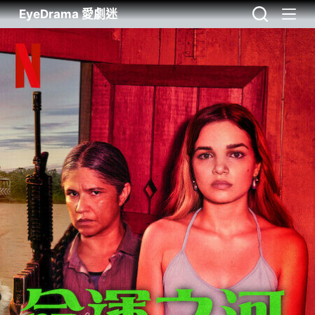
EyeDrama 愛劇迷