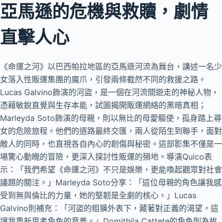
亞馬遜的危機與救贖，劇情
直擊人心
《命運之河》以巴西帕拉地區的亞馬遜河流為舞台，講述一名少
女落入性販運集團的魔爪，引發兩條截然不同的救援之路。
Lucas Galvino飾演的河盜，是一個在河流間遊走的神秘人物，
憑藉敏銳直覺與生存本能，試圖揭開販運網絡的黑暗真相；
Marleyda Soto飾演的母親，則以無比的母愛驅使，孤身踏上尋
女的危險旅程。他們的道路最終交匯，兩人從陌生到聯手，面對
敵人的同時，也直視各自內心的創傷與秘密。這部影集不僅是一
場驚心動魄的冒險，更深入探討性販運的殞地。導演Quico表
示：「我們希望《命運之河》不只是娛樂，更能喚起觀眾對社會
議題的關注。」Marleyda Soto分享：「這位母親的角色讓我感
受到無與倫比的力量，她的堅韌是全劇的核心。」Lucas
Galvino則補充：「河盜的粗獷外表下，藏著對正義的渴望，這
讓我重新思考角色的意義。」Domithila Cattete的角色則為故