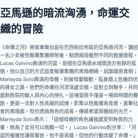
亞馬遜的暗流洶湧，命運交
織的冒險
《命運之河》將故事舞台設在巴西帕拉地區的亞馬遜河流，講述
一名少女被性販運集團綁架後，點燃兩段截然不同的救援旅程。
Lucas Galvino飾演的河盜，是個在亞馬遜水域間游刃有餘的孤
狼，他以自己的方式追查販運集團的黑暗網絡，試圖還原真相；
Marleyda Soto飾演的母親，則被母愛驅動，孤身踏上危機四伏
的尋女之路。他們的命運在河流深處交錯，從對立到聯手，共同
面對險惡的敵人與內心的掙扎。這場冒險不僅是一場與時間的賽
跑，更是一次對人性底線的試煉。影集以性販運為背景，直擊社
會的黑暗面，但也透過角色的成長，傳遞希望與團結的光芒。
Marleyda Soto表示：「這個母親的角色讓我感受到無畏的力
量，她為了女兒可以挑戰一切。」Lucas Galvino則分享：「河
盜的複雜性讓我著迷，他不是英雄，但他的行動改變了命運。」