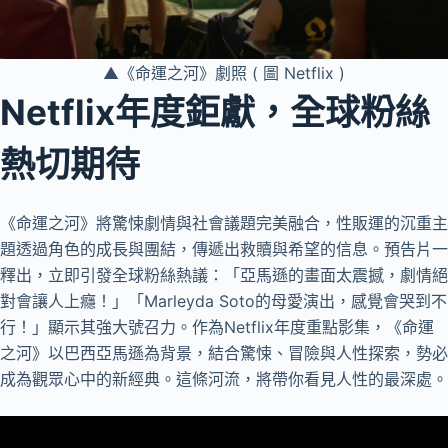
▲《命運之河》劇照 ( 圖 Netflix )
Netflix年度鉅獻，全球粉絲
熱切期待
《命運之河》將驚悚劇情與社會議題完美融合，性販運的沉重主
題透過角色的成長與團結，傳遞出救贖與希望的信息。預告片一
釋出，立即引發全球粉絲熱議：「亞馬遜的畫面太震撼，劇情絕
對會讓人上癮！」「Marleyda Soto的母愛演出，感覺會哭到不
行！」顯示其強大號召力。作為Netflix年度重點影集，《命運
之河》以巴西亞馬遜為背景，結合驚悚、冒險與人性探索，勢必
成為觀眾心中的新經典。這條河流，將帶你看見人性的最深處。