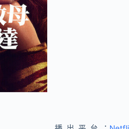
播出平台：
Netfl