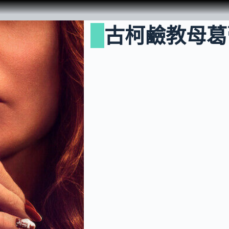
古柯鹼教母葛