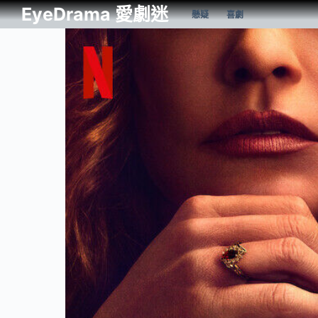
EyeDrama 愛劇迷
懸疑
喜劇