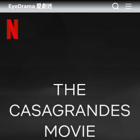
EyeDrama 愛劇迷