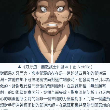
▲《刃牙道：無敵武士》劇照 ( 圖 Netflix )
對範馬刃牙而言，宮本武藏的存在是一道跨越四百年的武道深
淵。當他在地下競技場初次面對這位劍豪時，他發現自己引以為
傲的、針對現代格鬥開發的預判機制，在武藏那種「無劍勝有
劍」的幻術級劍意面前，竟然全面失效。影集深刻剖析了刃牙內
心的震盪他所面對的並非一個單純的力量型對手，而是一個能預
讀對手所有神經衝動的武道宗師。在武藏那種甚至能割開意識的