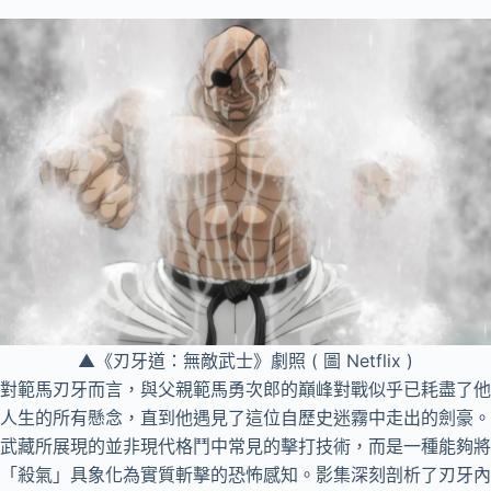
▲《刃牙道：無敵武士》劇照 ( 圖 Netflix )
對範馬刃牙而言，與父親範馬勇次郎的巔峰對戰似乎已耗盡了他
人生的所有懸念，直到他遇見了這位自歷史迷霧中走出的劍豪。
武藏所展現的並非現代格鬥中常見的擊打技術，而是一種能夠將
「殺氣」具象化為實質斬擊的恐怖感知。影集深刻剖析了刃牙內