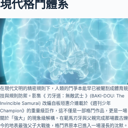
現代格鬥體系
在現代文明的精密規則下，人類的鬥爭本能早已被閹割成體育競
技與規則防禦。影集《 刃牙道：無敵武士 》(BAKI-DOU: The
Invincible Samurai) 改編自板垣惠介連載於《週刊少年
Champion》的重量級巨作，這不僅是一部格鬥作品，更是一場
關於「強大」的現象級解構。在範馬刃牙與父親完成那場震古爍
今的地表最強父子大戰後，格鬥界原本已進入一場漫長的沈默。