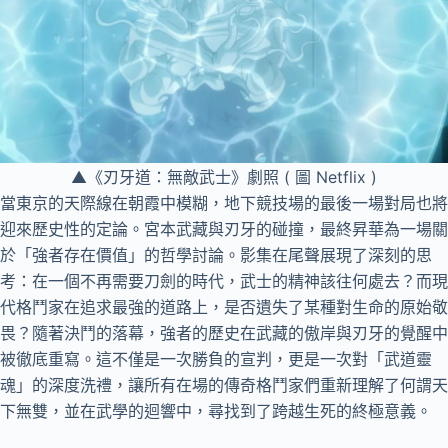
▲《刃牙道：無敵武士》劇照 ( 圖 Netflix )
當東京的天際線在朝霞中模糊，地下競技場的最後一場對局也將
迎來歷史性的定論。宮本武藏與刃牙的碰撞，最終昇華為一場關
於「強者存在價值」的哲學討論。影集在尾聲展現了深刻的思
考：在一個不再需要刀劍的時代，武士的精神該往何處去？而現
代格鬥家在追求最強的道路上，是否遺失了某種對生命的原始敬
畏？隨著決鬥的落幕，強者的歷史在武藏的傲岸與刃牙的覺醒中
被徹底重寫。這不僅是一次勝負的宣判，更是一次對「武道靈
魂」的深度洗禮，讓所有在場的傳奇格鬥家們重新理解了何謂天
下無雙，並在武學的迴響中，尋找到了跨越生死的終極意義。