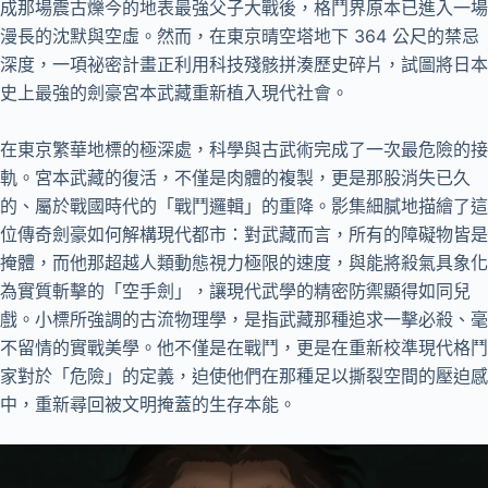
成那場震古爍今的地表最強父子大戰後，格鬥界原本已進入一場
漫長的沈默與空虛。然而，在東京晴空塔地下 364 公尺的禁忌
深度，一項祕密計畫正利用科技殘骸拼湊歷史碎片，試圖將日本
史上最強的劍豪宮本武藏重新植入現代社會。
在東京繁華地標的極深處，科學與古武術完成了一次最危險的接
軌。宮本武藏的復活，不僅是肉體的複製，更是那股消失已久
的、屬於戰國時代的「戰鬥邏輯」的重降。影集細膩地描繪了這
位傳奇劍豪如何解構現代都市：對武藏而言，所有的障礙物皆是
掩體，而他那超越人類動態視力極限的速度，與能將殺氣具象化
為實質斬擊的「空手劍」，讓現代武學的精密防禦顯得如同兒
戲。小標所強調的古流物理學，是指武藏那種追求一擊必殺、毫
不留情的實戰美學。他不僅是在戰鬥，更是在重新校準現代格鬥
家對於「危險」的定義，迫使他們在那種足以撕裂空間的壓迫感
中，重新尋回被文明掩蓋的生存本能。