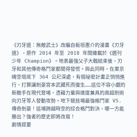
《刃牙道：無敵武士》改編自板垣惠介的漫畫《刃牙
道》，原作 2014 年至 2018 年間連載於《週刊
少年 Champion》。地表最強父子大戰結束後，刃
牙和其他傳奇格鬥家都閒得發慌。與此同時，在東京
晴空塔底下 364 公尺深處，有個祕密計畫正悄悄進
行，打算讓劍豪宮本武藏死而復生……這位不容小覷的
新敵手在現代登場，憑藉力量與速度兼具的高超劍術
向刃牙等人發動攻勢。地下競技場最強格鬥家 VS. 
傳奇劍豪！這場跨越時空的綜合格鬥對決，哪一方能
勝出？強者的歷史即將改寫！

劇情提要