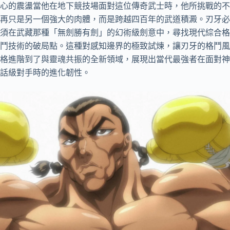
心的震盪當他在地下競技場面對這位傳奇武士時，他所挑戰的不
再只是另一個強大的肉體，而是跨越四百年的武道積澱。刃牙必
須在武藏那種「無劍勝有劍」的幻術級劍意中，尋找現代綜合格
鬥技術的破局點。這種對感知邊界的極致試煉，讓刃牙的格鬥風
格進階到了與靈魂共振的全新領域，展現出當代最強者在面對神
話級對手時的進化韌性。