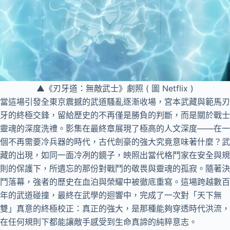
▲《刃牙道：無敵武士》劇照 ( 圖 Netflix )
當這場引發全東京震撼的武道騷亂逐漸收場，宮本武藏與範馬刃
牙的終極交鋒，留給歷史的不再僅是勝負的判斷，而是關於戰士
靈魂的深度洗禮。影集在最終章展現了極高的人文深度——在一
個不再需要冷兵器的時代，古代劍豪的強大究竟意味著什麼？武
藏的出現，如同一面冷冽的鏡子，映照出當代格鬥家在安全與規
則的保護下，所遺忘的那份對戰鬥的敬畏與靈魂的孤寂。隨著決
鬥落幕，強者的歷史在血泊與榮耀中被徹底重寫。這場跨越數百
年的武道碰撞，最終在武學的迴響中，完成了一次對「天下無
雙」真意的終極校正：真正的強大，是那種能夠穿透時代洪流，
在任何規則下都能讓敵手感受到生命真諦的純粹意志。