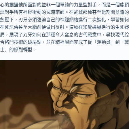
心的震盪他所面對的並非一個單純的力量型對手，而是一個能預
讀對手所有神經衝動的武道宗師。在武藏那種甚至能割開意識的
劍壓下，刃牙必須強迫自己的神經網絡進行二次進化，學習如何
在死訊傳達至大腦前便做出反射。這種在知覺邊緣進行的生死賽
局，展現了刃牙如何在那種令人窒息的古代戰意中，尋找現代綜
合格鬥技術的破局點，並在精神層面完成了從「運動員」到「戰
士」的慘烈轉型。