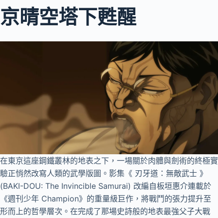
京晴空塔下甦醒
在東京這座鋼鐵叢林的地表之下，一場關於肉體與劍術的終極實
驗正悄然改寫人類的武學版圖。影集《 刃牙道：無敵武士 》
(BAKI-DOU: The Invincible Samurai) 改編自板垣惠介連載於
《週刊少年 Champion》的重量級巨作，將戰鬥的張力提升至
形而上的哲學層次。在完成了那場史詩般的地表最強父子大戰