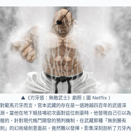
▲《刃牙道：無敵武士》劇照 ( 圖 Netflix )
對範馬刃牙而言，宮本武藏的存在是一道跨越四百年的武道深
淵。當他在地下競技場初次面對這位劍豪時，他發現自己引以為
傲的、針對現代格鬥開發的預判機制，在武藏那種「無劍勝有
劍」的幻術級劍意面前，竟然難以發揮。影集深刻剖析了刃牙內