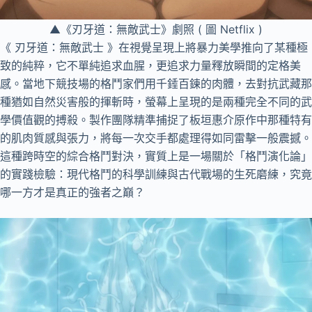
▲《刃牙道：無敵武士》劇照 ( 圖 Netflix )
《 刃牙道：無敵武士 》在視覺呈現上將暴力美學推向了某種極
致的純粹，它不單純追求血腥，更追求力量釋放瞬間的定格美
感。當地下競技場的格鬥家們用千錘百鍊的肉體，去對抗武藏那
種猶如自然災害般的揮斬時，螢幕上呈現的是兩種完全不同的武
學價值觀的搏殺。製作團隊精準捕捉了板垣惠介原作中那種特有
的肌肉質感與張力，將每一次交手都處理得如同雷擊一般震撼。
這種跨時空的綜合格鬥對決，實質上是一場關於「格鬥演化論」
的實踐檢驗：現代格鬥的科學訓練與古代戰場的生死磨練，究竟
哪一方才是真正的強者之巔？