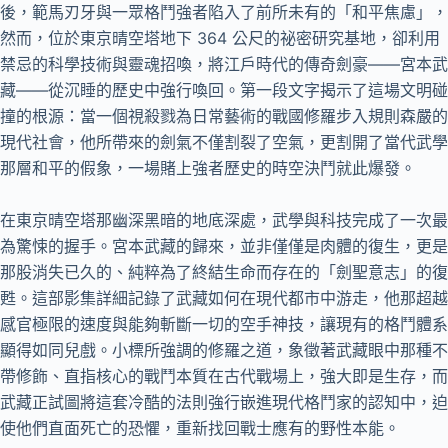
後，範馬刃牙與一眾格鬥強者陷入了前所未有的「和平焦慮」，
然而，位於東京晴空塔地下 364 公尺的祕密研究基地，卻利用
禁忌的科學技術與靈魂招喚，將江戶時代的傳奇劍豪——宮本武
藏——從沉睡的歷史中強行喚回。第一段文字揭示了這場文明碰
撞的根源：當一個視殺戮為日常藝術的戰國修羅步入規則森嚴的
現代社會，他所帶來的劍氣不僅割裂了空氣，更割開了當代武學
那層和平的假象，一場賭上強者歷史的時空決鬥就此爆發。
在東京晴空塔那幽深黑暗的地底深處，武學與科技完成了一次最
為驚悚的握手。宮本武藏的歸來，並非僅僅是肉體的復生，更是
那股消失已久的、純粹為了終結生命而存在的「劍聖意志」的復
甦。這部影集詳細記錄了武藏如何在現代都市中游走，他那超越
感官極限的速度與能夠斬斷一切的空手神技，讓現有的格鬥體系
顯得如同兒戲。小標所強調的修羅之道，象徵著武藏眼中那種不
帶修飾、直指核心的戰鬥本質在古代戰場上，強大即是生存，而
武藏正試圖將這套冷酷的法則強行嵌進現代格鬥家的認知中，迫
使他們直面死亡的恐懼，重新找回戰士應有的野性本能。