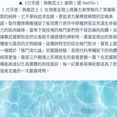
▲《刃牙道：無敵武士》劇照 ( 圖 Netflix )
《 刃牙道：無敵武士 》在視覺呈現上將暴力美學推向了某種極
致的純粹，它不單純追求血腥，更追求力量釋放瞬間的定格美
感。製作團隊精確捕捉了板垣惠介原作中那種誇張且充滿生命張
力的肌肉線條，當地下競技場的格鬥家們用千錘百鍊的肉體，去
撞擊武藏那如自然災害般不講道理的揮斬時，畫面呈現出的是兩
種進化路徑的文明碰撞。這種跨時空的綜合格鬥對決，實質上是
一場關於「格鬥演化論」的實踐檢驗：是現代科學輔助下的肉體
極限更強，還是江戶戰場上死裡逃生的直覺更勝一籌？在武藏那
種能將虛幻化為實體的劍技面前，每一記重拳與揮砍都成為了對
強者定義的一次嚴肅拷問。