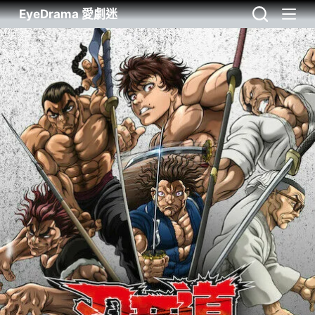
EyeDrama 愛劇迷