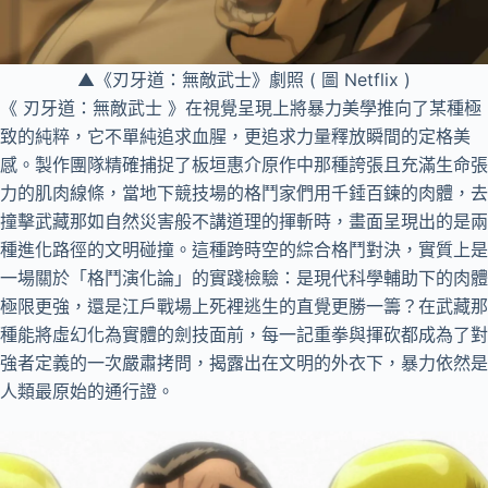
▲《刃牙道：無敵武士》劇照 ( 圖 Netflix )
《 刃牙道：無敵武士 》在視覺呈現上將暴力美學推向了某種極
致的純粹，它不單純追求血腥，更追求力量釋放瞬間的定格美
感。製作團隊精確捕捉了板垣惠介原作中那種誇張且充滿生命張
力的肌肉線條，當地下競技場的格鬥家們用千錘百鍊的肉體，去
撞擊武藏那如自然災害般不講道理的揮斬時，畫面呈現出的是兩
種進化路徑的文明碰撞。這種跨時空的綜合格鬥對決，實質上是
一場關於「格鬥演化論」的實踐檢驗：是現代科學輔助下的肉體
極限更強，還是江戶戰場上死裡逃生的直覺更勝一籌？在武藏那
種能將虛幻化為實體的劍技面前，每一記重拳與揮砍都成為了對
強者定義的一次嚴肅拷問，揭露出在文明的外衣下，暴力依然是
人類最原始的通行證。