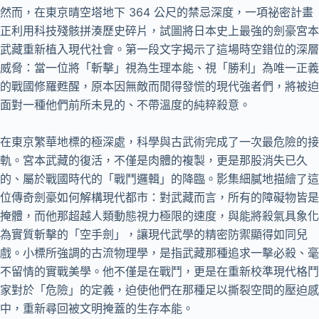
然而，在東京晴空塔地下 364 公尺的禁忌深度，一項祕密計畫
正利用科技殘骸拼湊歷史碎片，試圖將日本史上最強的劍豪宮本
武藏重新植入現代社會。第一段文字揭示了這場時空錯位的深層
威脅：當一位將「斬擊」視為生理本能、視「勝利」為唯一正義
的戰國修羅甦醒，原本因無敵而閒得發慌的現代強者們，將被迫
面對一種他們前所未見的、不帶溫度的純粹殺意。
在東京繁華地標的極深處，科學與古武術完成了一次最危險的接
軌。宮本武藏的復活，不僅是肉體的複製，更是那股消失已久
的、屬於戰國時代的「戰鬥邏輯」的降臨。影集細膩地描繪了這
位傳奇劍豪如何解構現代都市：對武藏而言，所有的障礙物皆是
掩體，而他那超越人類動態視力極限的速度，與能將殺氣具象化
為實質斬擊的「空手劍」，讓現代武學的精密防禦顯得如同兒
戲。小標所強調的古流物理學，是指武藏那種追求一擊必殺、毫
不留情的實戰美學。他不僅是在戰鬥，更是在重新校準現代格鬥
家對於「危險」的定義，迫使他們在那種足以撕裂空間的壓迫感
中，重新尋回被文明掩蓋的生存本能。