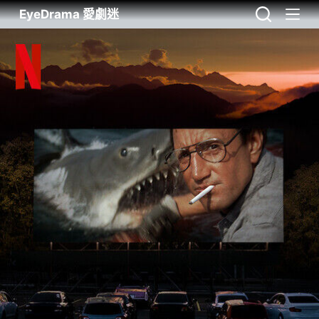
EyeDrama 愛劇迷