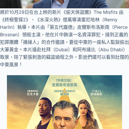
將於10月29日在台上映的新片《偷天俠盜團》The Misfits 由
《終極警探2》、《水深火熱》億萬導演雷尼哈林（Renny
Harlin）執導。本片由「第五代龐德」皮爾斯布洛斯南（Pierce
Brosnan）領銜主演，他在片中飾演一名資深罪犯，接到正義的
犯罪團體「邊緣人」的合作邀請，要從中東的一座私人監獄偷出
大筆黃金。本片遠赴杜拜（Dubai）和阿布達比（Abu Dhabi）
取景，除了緊張刺激的竊盜過程之外，影迷們還可以看到壯闊的
中東風景！