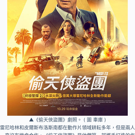
▲《偷天俠盜團》劇照。 ( 圖 車庫 )
雷尼哈林和皮爾斯布洛斯南都在動作片領域耕耘多年，但是兩人