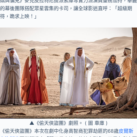
嬌與偏見》麥克皮拉特尼提派索庫等實力派演員重磅加持，華麗
的幕後團隊搭配眾星雲集的卡司，讓全球影迷直呼：「超級期
待，跪求上映！」
▲《偷天俠盜團》劇照。 ( 圖 車庫 )
《偷天俠盜團》本次在劇中化身高智商犯罪劫匪的68歲
皮爾斯