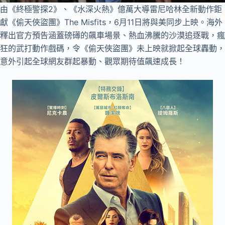
由《終極警探2》、《水深火熱》億萬大導雷尼哈林全新動作鉅
獻《偷天俠盜團》The Misfits，6月11日將與美同步上映。海外
釋出官方預告涵蓋磅礡的飆車場景、熱血沸騰的沙漠追逐戰，瘋
狂的武打動作戲碼，令《偷天俠盜團》未上映就掀起全球轟動，
意外引起全球網友群起暴動、觀眾期待值飆速成長！