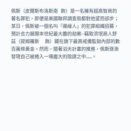
佩斯（皮爾斯布洛斯南 飾）是一名擁有超高智商的
著名罪犯，即便是美國聯邦調查局都對他望而卻步；
某日，佩斯被一個名叫「邊緣人」的犯罪組織招募，
預計合力展開本世紀最大膽的劫案—竊取流氓商人舒
茲（提姆羅斯  飾）藏在旗下最高戒備監獄內部的數
百萬條黃金。然而，隨著滔天計畫的推進，佩斯逐漸
發現自己被捲入一場龐大的陰謀之中……。