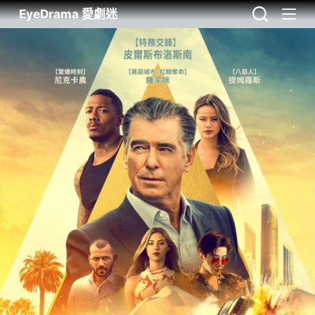
EyeDrama 愛劇迷