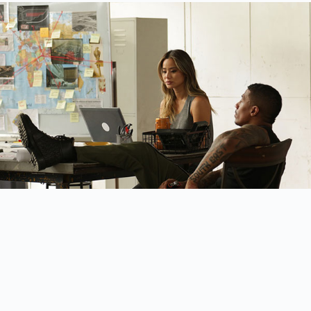
▲《偷天俠盜團》劇照。 ( 圖 車庫 )
【電影預告 – 搶先看】《偷
天俠盜團》The Misfits