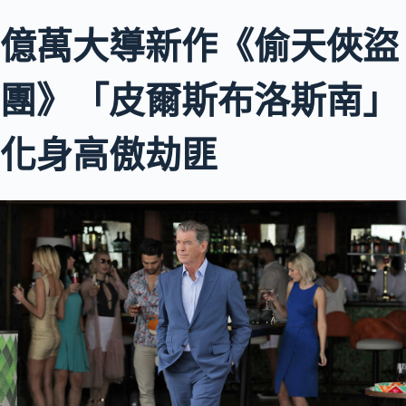
億萬大導新作《偷天俠盜
團》「皮爾斯布洛斯南」
化身高傲劫匪