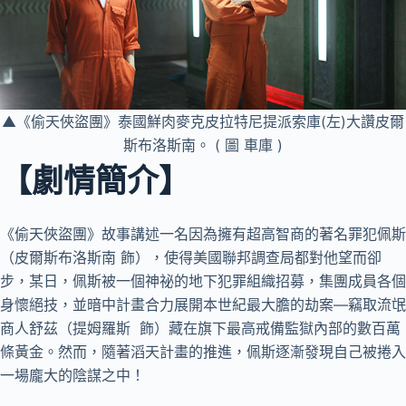
▲《偷天俠盜團》泰國鮮肉麥克皮拉特尼提派索庫(左)大讚皮爾
斯布洛斯南。 ( 圖 車庫 )
【劇情簡介】
《偷天俠盜團》故事講述一名因為擁有超高智商的著名罪犯佩斯
（皮爾斯布洛斯南 飾），使得美國聯邦調查局都對他望而卻
步，某日，佩斯被一個神祕的地下犯罪組織招募，集團成員各個
身懷絕技，並暗中計畫合力展開本世紀最大膽的劫案—竊取流氓
商人舒茲（提姆羅斯 飾）藏在旗下最高戒備監獄內部的數百萬
條黃金。然而，隨著滔天計畫的推進，佩斯逐漸發現自己被捲入
一場龐大的陰謀之中！