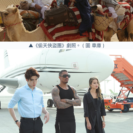
▲《偷天俠盜團》劇照。 ( 圖 車庫 )