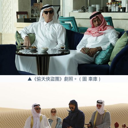
▲《偷天俠盜團》劇照。 ( 圖 車庫 )