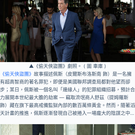
▲《偷天俠盜團》劇照。 ( 圖 車庫 )
《偷天俠盜團》
故事描述佩斯（皮爾斯布洛斯南 飾）是一名擁
有超高智商的著名罪犯，即便是美國聯邦調查局都對他望而卻
步；某日，佩斯被一個名叫「邊緣人」的犯罪組織招募，預計合
力展開本世紀最大膽的劫案 — 竊取流氓商人舒茲（提姆羅斯
飾）藏在旗下最高戒備監獄內部的數百萬條黃金。然而，隨著滔
天計畫的推進，佩斯逐漸發現自己被捲入一場龐大的陰謀之中…