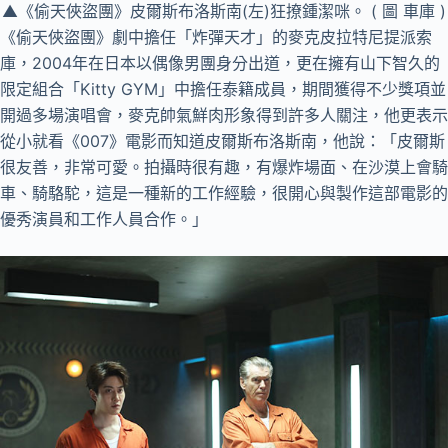
▲《偷天俠盜團》皮爾斯布洛斯南(左)狂撩鍾潔咪。 ( 圖 車庫 )
《偷天俠盜團》劇中擔任「炸彈天才」的麥克皮拉特尼提派索
庫，2004年在日本以偶像男團身分出道，更在擁有山下智久的
限定組合「Kitty GYM」中擔任泰籍成員，期間獲得不少獎項並
開過多場演唱會，麥克帥氣鮮肉形象得到許多人關注，他更表示
從小就看《007》電影而知道皮爾斯布洛斯南，他說：「皮爾斯
很友善，非常可愛。拍攝時很有趣，有爆炸場面、在沙漠上會騎
車、騎駱駝，這是一種新的工作經驗，很開心與製作這部電影的
優秀演員和工作人​​員合作。」