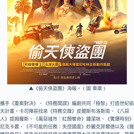
▲《偷天俠盜團》海報。 ( 圖 車庫 )
攜手《重案對決》、《特務間諜》編劇共同「極智」打造世紀偷
天計畫，卡司陣容找來《特務交鋒》皮爾斯布洛斯南、《八惡
人》提姆羅斯、《萬惡城市：紅顏奪命》鍾潔咪、《驚爆時刻》
尼克卡農、《不可能的任務：失控國度》妙麗克菲爾德以及《傲