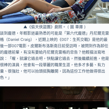
▲《偷天俠盜團》劇照。 ( 圖 車庫 )
談到龐德，年輕影迷最熟悉的可能是「第六代龐德」丹尼爾克雷
格（Daniel Craig），近期上映的《007：生死交戰》是他的最
後一部007電影。皮爾斯布洛斯南日前受訪時，被問到作為卸任
的龐德前輩，有沒有要給丹尼爾克雷格的忠告？他輕描淡寫地
說：「喔，就讓它過去吧，快點讓它過去，然後繼續前進，他是
很棒的演員，他會有一段華麗的職業生涯，他多才多藝、有力
量、很強壯，他可以抬頭挺胸離開，因為這份工作他做得很出
色。」