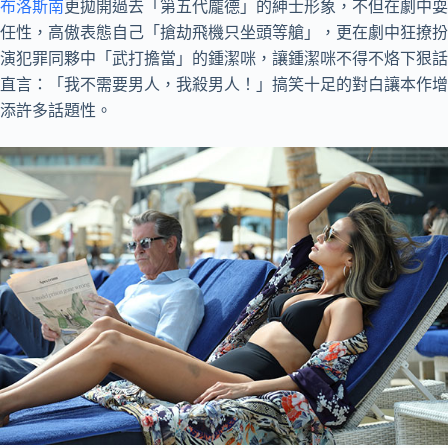
布洛斯南
更拋開過去「第五代龐德」的紳士形象，不但在劇中耍
任性，高傲表態自己「搶劫飛機只坐頭等艙」，更在劇中狂撩扮
演犯罪同夥中「武打擔當」的鍾潔咪，讓鍾潔咪不得不烙下狠話
直言：「我不需要男人，我殺男人！」搞笑十足的對白讓本作增
添許多話題性。