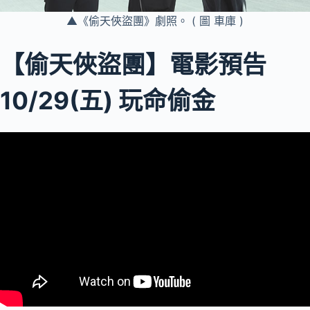
▲《偷天俠盜團》劇照。 ( 圖 車庫 )
【偷天俠盜團】電影預告
10/29(五) 玩命偷金