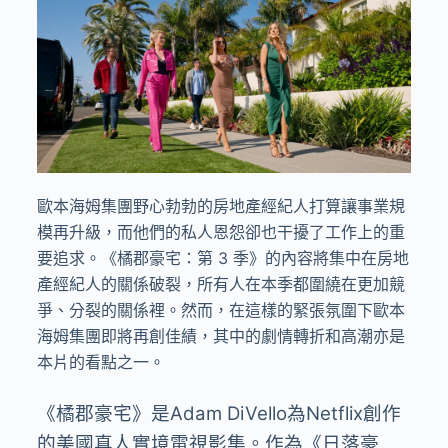
歐本海姆集團野心勃勃的房地產經紀人打算讓事業規
模再升級，而他們的私人恩怨卻也干擾了工作上的重
要追求。《橘郡豪宅：第 3 季》的內容將集中在房地
產經紀人的關係破裂，所有人在本季都圍繞在更加競
爭、分裂的關係裡。然而，在這樣的緊張氛圍下歐本
海姆集團即將再創佳績，其中的劇情轉折和高潮亦是
本片的看點之一。
《橘郡豪宅》是Adam DiVello為Netflix創作
的美國真人實境電視影集。作為《日落豪