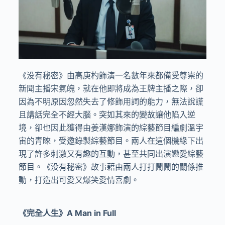
《没有秘密》由高庚杓飾演一名數年來都備受尊崇的
新聞主播宋氣魄，就在他即將成為王牌主播之際，卻
因為不明原因忽然失去了修飾用詞的能力，無法說謊
且講話完全不經大腦。突如其來的變故讓他陷入逆
境，卻也因此獲得由姜漢娜飾演的綜藝節目編劇溫宇
宙的青睞，受邀錄製綜藝節目。兩人在這個機緣下出
現了許多刺激又有趣的互動，甚至共同出演戀愛綜藝
節目。《没有秘密》故事藉由兩人打打鬧鬧的關係推
動，打造出可愛又爆笑愛情喜劇。
《完全人生》A Man in Full