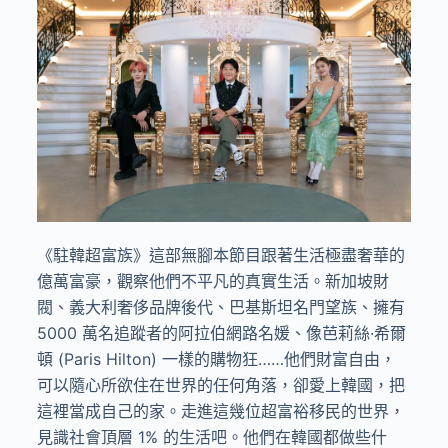
《駐韓超富族》這部無腳本節目跟著生活極盡奢華的
億萬富豪，觀察他們不平凡的真實生活。新加坡財
閥、義大利奢侈品牌後代、巴基斯坦名門望族、擁有
5000 萬名追蹤者的阿拉伯網路名媛、像芭莉絲·希爾
頓 (Paris Hilton) 一樣的購物狂……他們財富自由，
可以隨心所欲住在世界的任何角落，卻愛上韓國，把
這裡當成自己的家。走進這幾位超富裕移民的世界，
見識社會頂層 1% 的生活吧。他們在韓國都做些什