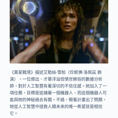
《異星戰境》描述艾勒絲·雪柏（珍妮佛·洛佩茲 飾
演），一位傑出、才華洋溢但憤世嫉俗的數據分析
師，對於人工智慧有著深切的不信任感。她加入了一
項任務，目標是追捕著一個機器人，而這個機器人可
能與她的神秘過去有關。不過，眼看計畫出了問題，
她從人工智慧中拯救人類未來的唯一希望就是相信
它。