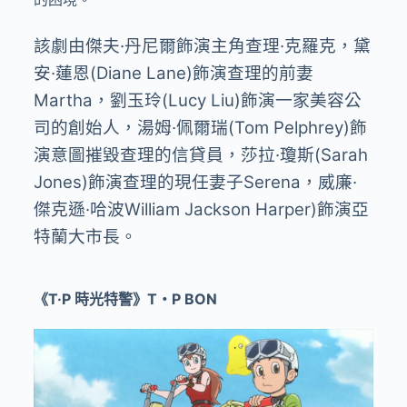
該劇由傑夫·丹尼爾飾演主角查理·克羅克，黛
安·蓮恩(Diane Lane)飾演查理的前妻
Martha，劉玉玲(Lucy Liu)飾演一家美容公
司的創始人，湯姆·佩爾瑞(Tom Pelphrey)飾
演意圖摧毀查理的信貸員，莎拉·瓊斯(Sarah
Jones)飾演查理的現任妻子Serena，威廉·
傑克遜·哈波William Jackson Harper)飾演亞
特蘭大市長。
《T·P 時光特警》T・P BON