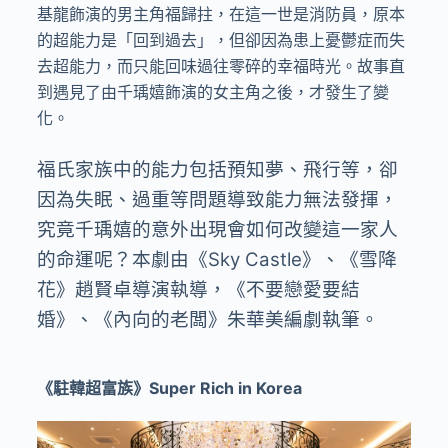
基龍飾演的男主角福歸拄，在這一世是消防員，原本
的超能力是「回到過去」，但卻因為患上憂鬱症而失
去超能力，而只能回味過往零碎的幸福時光。故事直
到遇見了由千瑀嬉飾演的女主角之後，才發生了變
化。
福氏家族中的能力包括預知夢、飛行等，卻
因為失眠、過重等問題導致能力無法發揮，
究竟千瑀嬉的意外出現會如何改變這一家人
的命運呢？本劇由《Sky Castle》、《雪降
花》趙賢卓導演執導，《不要戀愛要結
婚》、《內向的老闆》朱華美編劇執筆。
《駐韓超富族》Super Rich in Korea