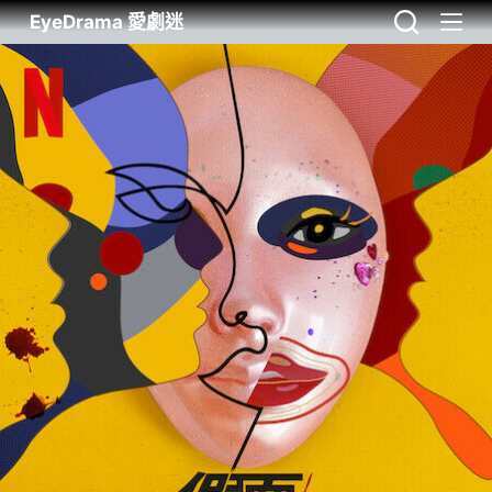
EyeDrama 愛劇迷