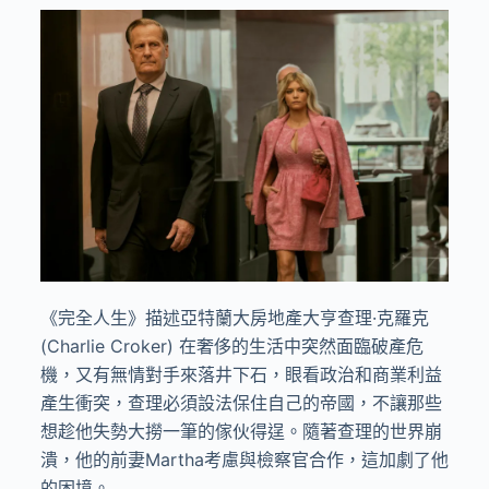
《完全人生》描述亞特蘭大房地產大亨查理·克羅克
(Charlie Croker) 在奢侈的生活中突然面臨破產危
機，又有無情對手來落井下石，眼看政治和商業利益
產生衝突，查理必須設法保住自己的帝國，不讓那些
想趁他失勢大撈一筆的傢伙得逞。隨著查理的世界崩
潰，他的前妻Martha考慮與檢察官合作，這加劇了他
的困境。