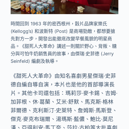
時間回到 1963 年的密西根州，穀片品牌家樂氏
(Kellogg’s) 和波斯特 (Post) 是商場勁敵，都想要搶
先對方一步，開發出能徹底改變早餐風貌的明星商
品。《甜死人大革命》講述一則關於野心、背叛、糖
分與可怕牛奶銷售員的故事，由傑瑞·史菲德 (Jerry
Seinfeld) 編劇及執導。
《甜死人大革命》由知名喜劇男星傑瑞·史菲
德自編自導自演，本片也是他的首部導演長
片。其他卡司還包括：瑪莉莎·麥卡錫、吉姆·
加菲根、休·葛蘭、艾米·舒默、馬克斯·格林
菲爾德、克利斯汀·史萊特、詹姆斯·馬斯登、
傑克·麥克布瑞爾、湯瑪斯·藍儂、鮑比·莫尼
漢、亞得利安·馬丁奈、莎拉·古柏等大批喜劇